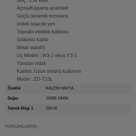
Güç : 150 Watt
Açma/Kapama anahtarlı
Güçlü seramik rezistans
İzoleli tutacak yeri
Topraklı elektrik kablosu
Silikonlu kablo
Metal stand'lı
Uç Modeli : W3-1 veya Y3-1
Yandan vidalı
Kaliteli, Uzun ömürlü kullanım
Model : ZD-715L
Özellik
KALEM HAVYA
Değer
15958 19456
Teknik Bilgi 1
150 W
YORUMLAR
(0)