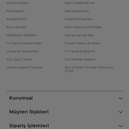
Çanak Anten
Cami Seslendirme
Fotokapan
Askı Aparatları
Access Point
İnvertör Fiyatları
Kuru Aküler
Akım Korumalı Prizler
Notebook Adaptör
Samsung Led Bar
Tv Tamir Malzemeleri
Tırnak Masa Lambası
Güvenlik Sistemleri
Tv Panel Değişimi
Akü Şarj Cihazı
Tur Rehber Sistemi
Lenovo Lecoo Türkiye
Yeni İthalat Ürünleri Temmuz
2026
Kurumsal
Müşteri İlişkileri
Sipariş İşlemleri