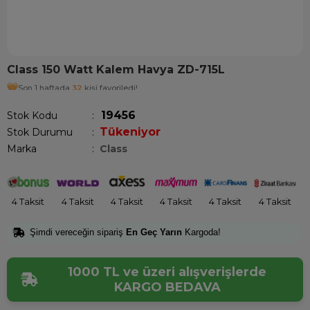
Class 150 Watt Kalem Havya ZD-715L
Son 1 haftada
32
kişi favoriledi!
19456
Stok Kodu
Tükeniyor
Stok Durumu
:
Marka
:
Class
4 Taksit
4 Taksit
4 Taksit
4 Taksit
4 Taksit
4 Taksit
Şimdi vereceğin sipariş
En Geç Yarın
Kargoda!
1000 TL ve üzeri alışverişlerde
KARGO BEDAVA