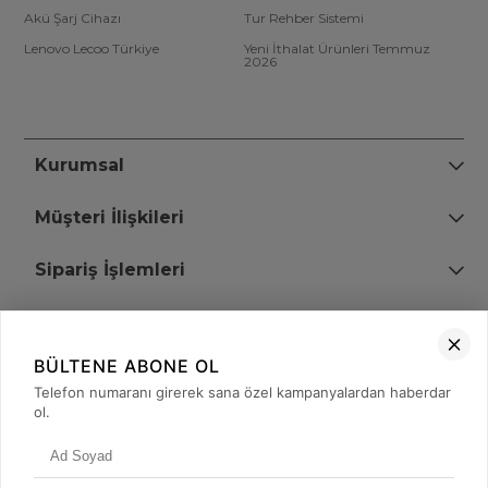
Akü Şarj Cihazı
Tur Rehber Sistemi
Lenovo Lecoo Türkiye
Yeni İthalat Ürünleri Temmuz
2026
Kurumsal
Müşteri İlişkileri
Sipariş İşlemleri
Bize Ulaşın
BÜLTENE ABONE OL
+90 (850) 473 08 08
Telefon numaranı girerek sana özel kampanyalardan haberdar
ol.
Tevfik Bey Mah. Dr. Ali Demir Cd. No:51 Kat:2 Kobi İş Merkezi
Küçükçekmece / İstanbul