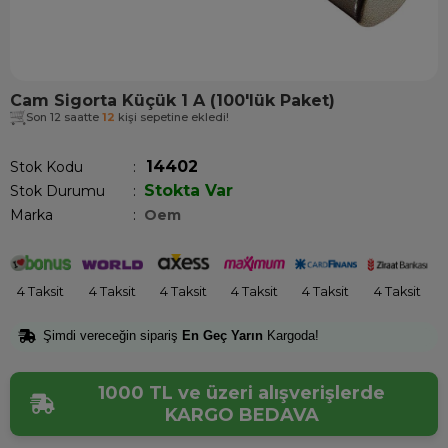
Cam Sigorta Küçük 1 A (100'lük Paket)
Son 12 saatte
12
kişi sepetine ekledi!
14402
Stok Kodu
Stokta Var
Stok Durumu
:
Marka
:
Oem
4 Taksit
4 Taksit
4 Taksit
4 Taksit
4 Taksit
4 Taksit
Şimdi vereceğin sipariş
En Geç Yarın
Kargoda!
1000 TL ve üzeri alışverişlerde
KARGO BEDAVA