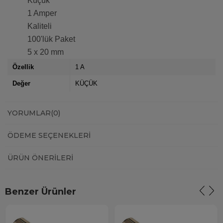
Küçük
1 Amper
Kaliteli
100'lük Paket
5 x 20 mm
Özellik
1 A
Değer
KÜÇÜK
YORUMLAR
(0)
ÖDEME SEÇENEKLERI
ÜRÜN ÖNERILERI
Benzer Ürünler