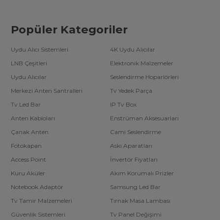
Popüler Kategoriler
Uydu Alıcı Sistemleri
4K Uydu Alıcılar
LNB Çeşitleri
Elektronik Malzemeler
Uydu Alıcılar
Seslendirme Hoparlörleri
Merkezi Anten Santralleri
Tv Yedek Parça
Tv Led Bar
IP Tv Box
Anten Kabloları
Enstrüman Aksesuarları
Çanak Anten
Cami Seslendirme
Fotokapan
Askı Aparatları
Access Point
İnvertör Fiyatları
Kuru Aküler
Akım Korumalı Prizler
Notebook Adaptör
Samsung Led Bar
Tv Tamir Malzemeleri
Tırnak Masa Lambası
Güvenlik Sistemleri
Tv Panel Değişimi