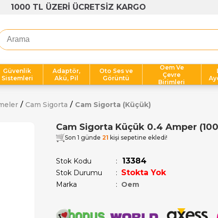
1000 TL ÜZERİ ÜCRETSİZ KARGO
Oem Ve
Güvenlik
Adaptör,
Oto Ses ve
Çevre
Sistemleri
Akü, Pil
Görüntü
Ay
Birimleri
meler
Cam Sigorta
Cam Sigorta (Küçük)
Cam Sigorta Küçük 0.4 Amper (10
Son 1 günde
21
kişi sepetine ekledi!
13384
Stok Kodu
Stokta Yok
Stok Durumu
:
Marka
:
Oem