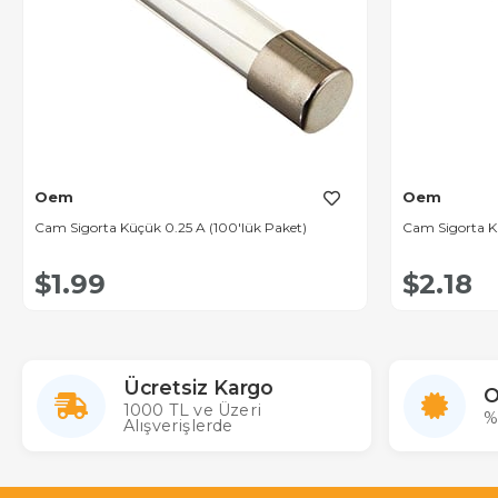
Oem
Oem
Cam Sigorta Küçük 0.25 A (100'lük Paket)
Cam Sigorta Kü
$1.99
$2.18
Ücretsiz Kargo
O
1000 TL ve Üzeri
%
Alışverişlerde