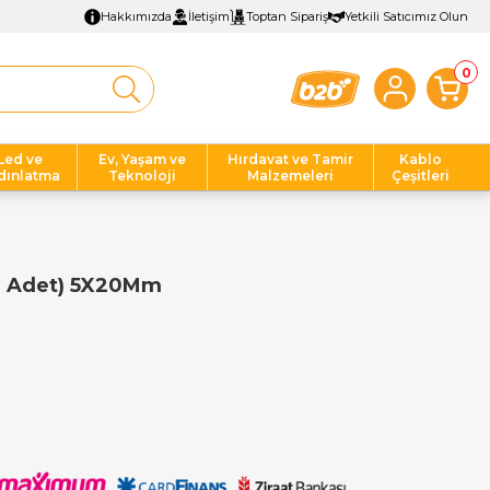
Hakkımızda
İletişim
Toptan Sipariş
Yetkili Satıcımız Olun
0
Led ve
Ev, Yaşam ve
Hırdavat ve Tamir
Kablo
dınlatma
Teknoloji
Malzemeleri
Çeşitleri
0 Adet) 5X20Mm