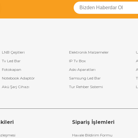
LNB Çeşitleri
Elektronik Malzemeler
U
Tv Led Bar
IP Tv Box
A
Fotokapan
Askı Aparatları
A
Notebook Adaptör
Samsung Led Bar
T
Akü Şarj Cihazı
Tur Rehber Sistemi
L
kileri
Sipariş İşlemleri
özleşmesi
Havale Bildirim Formu