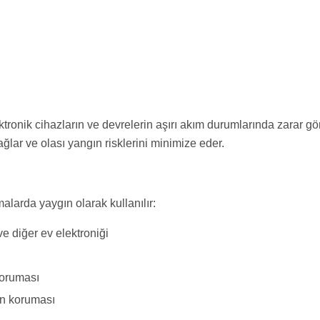
ik cihazların ve devrelerin aşırı akım durumlarında zarar görme
ğlar ve olası yangın risklerini minimize eder.
malarda yaygın olarak kullanılır:
ve diğer ev elektroniği
oruması
rın koruması