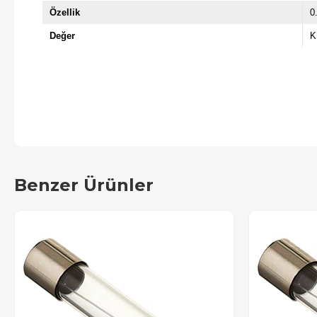
Özellik
0
Değer
K
Benzer Ürünler