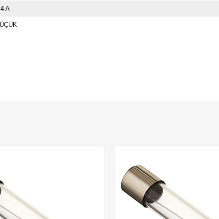
.4 A
ÜÇÜK