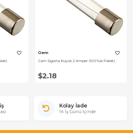
Oem
aket)
Cam Sigorta Küçük 2 Amper (100'lük Paket)
$2.18
iş
Kolay İade
ası
14 İş Günü İçinde