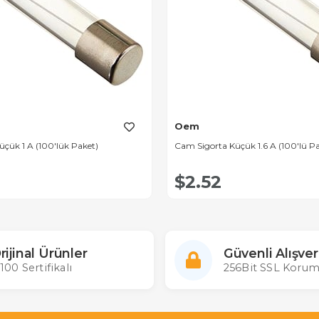
Oem
çük 1 A (100'lük Paket)
Cam Sigorta Küçük 1.6 A (100'lü P
$2.52
rijinal Ürünler
Güvenli Alışver
100 Sertifikalı
256Bit SSL Korum