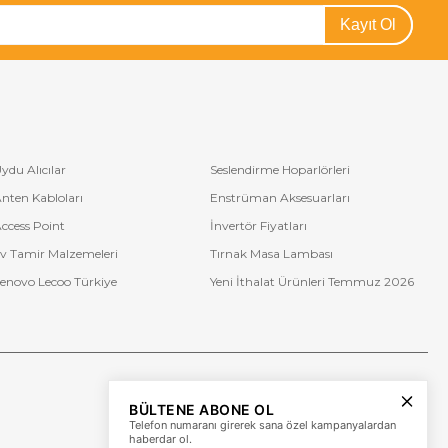
Kayıt Ol
ydu Alıcılar
Seslendirme Hoparlörleri
nten Kabloları
Enstrüman Aksesuarları
ccess Point
İnvertör Fiyatları
v Tamir Malzemeleri
Tırnak Masa Lambası
enovo Lecoo Türkiye
Yeni İthalat Ürünleri Temmuz 2026
Bize Ulaşın
BÜLTENE ABONE OL
+90 (850) 473 08 08
Telefon numaranı girerek sana özel kampanyalardan
haberdar ol.