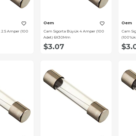
Oem
Oem
 2.5 Amper (100
Cam Sigorta Büyük 4 Amper (100
Cam Sig
Adet) 6X30Mm
(100'lük
$3.07
$3.