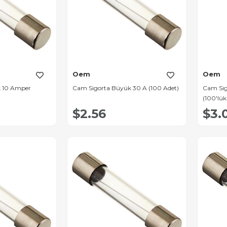
Oem
Oem
k 10 Amper
Cam Sigorta Büyük 30 A (100 Adet)
Cam Si
(100'lük
$2.56
$3.