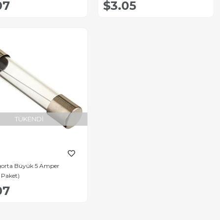
07
$3.05
TÜKENDI
orta Büyük 5 Amper
 Paket)
07