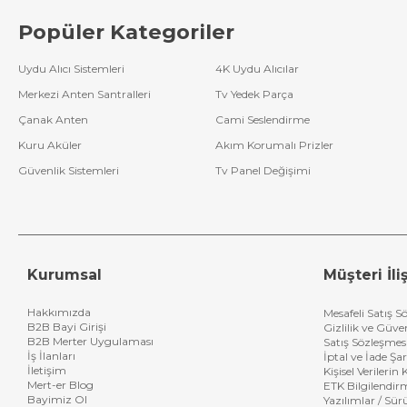
Popüler Kategoriler
Uydu Alıcı Sistemleri
4K Uydu Alıcılar
Merkezi Anten Santralleri
Tv Yedek Parça
Çanak Anten
Cami Seslendirme
Kuru Aküler
Akım Korumalı Prizler
Güvenlik Sistemleri
Tv Panel Değişimi
Kurumsal
Müşteri İliş
Hakkımızda
Mesafeli Satış S
B2B Bayi Girişi
Gizlilik ve Güve
B2B Merter Uygulaması
Satış Sözleşmes
İş İlanları
İptal ve İade Şar
İletişim
Kişisel Verileri
Mert-er Blog
ETK Bilgilendir
Bayimiz Ol
Yazılımlar / Sür