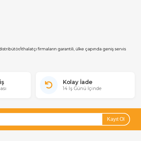
stribütör/ithalatçı firmaların garantili, ülke çapında geniş servis
 özellikleri karşılaştırabilir en ucuz
büyük cam sigorta
ası Merterelektronik.com'dan satın alabilirsiniz.
iş
Kolay İade
ası
14 İş Günü İçinde
Kayıt Ol