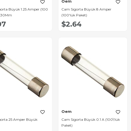
Oem
orta Büyük 1.25 Amper (100
Cam Sigorta Büyük 8 Amper
6X30Mm
(100'lük Paket)
07
$2.64
Oem
orta 25 Amper Büyük
Cam Sigorta Büyük 0.1 A (100\'lük
Paket)