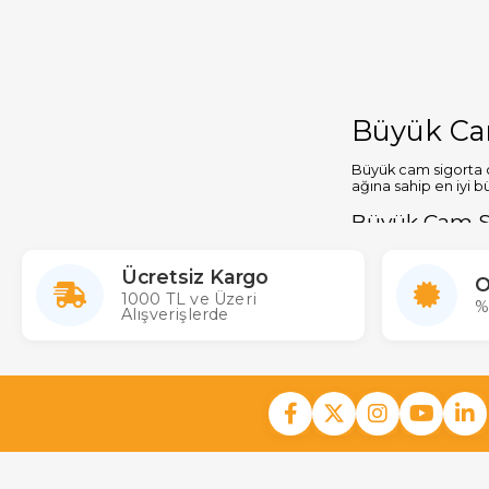
Büyük Ca
Büyük cam sigorta çe
ağına sahip en iyi b
Büyük Cam Si
Sitemizde 100’lük pa
fiyatları
nı Türkiye
Ücretsiz Kargo
O
1000 TL ve Üzeri
%
Alışverişlerde