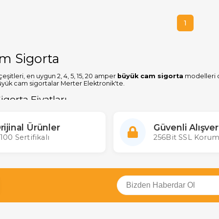
1
m Sigorta
şitleri, en uygun 2, 4, 5, 15, 20 amper
büyük cam sigorta
modelleri di
üyük cam sigortalar Merter Elektronik'te.
gorta Fiyatları
ketler halinde birçok büyük cam sigorta marka ve modellerine ulaşabilir
'nin en büyük gerçek stok çalışan toptan ve perakende elektronik mağaz
rijinal Ürünler
Güvenli Alışver
100 Sertifikalı
256Bit SSL Korum