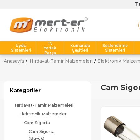
T
Tv
Uydu
Kumanda
Seslendirme
Yedek
Sistemleri
Çeşitleri
Sistemleri
Parça
Anasayfa
Hırdavat-Tamir Malzemeleri
Elektronik Malzem
Cam Sigor
Kategoriler
Hırdavat-Tamir Malzemeleri
Elektronik Malzemeler
Cam Sigorta
Cam Sigorta
(Büyük)