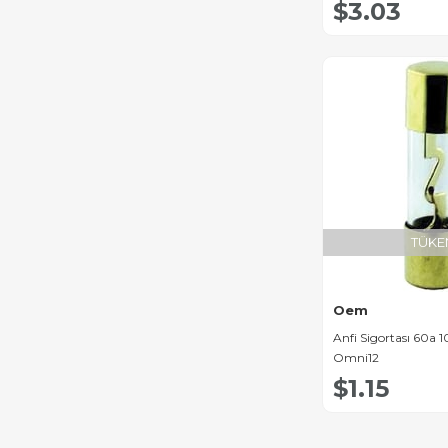
$3.03
TÜKE
Oem
Anfi Sigortası 60a 1
Omni12
$1.15