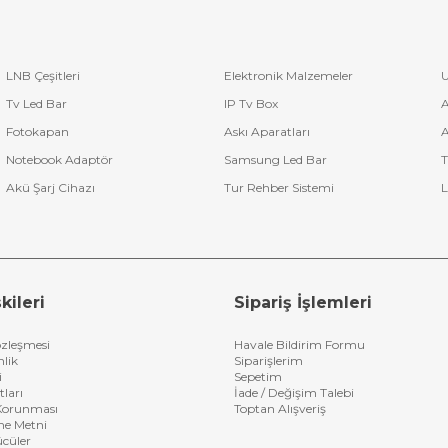
LNB Çeşitleri
Elektronik Malzemeler
U
Tv Led Bar
IP Tv Box
A
Fotokapan
Askı Aparatları
A
Notebook Adaptör
Samsung Led Bar
T
Akü Şarj Cihazı
Tur Rehber Sistemi
L
kileri
Sipariş İşlemleri
özleşmesi
Havale Bildirim Formu
nlik
Siparişlerim
i
Sepetim
tları
İade / Değişim Talebi
n Korunması
Toptan Alışveriş
me Metni
ücüler