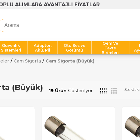
OPLU ALIMLARA AVANTAJLI FİYATLAR
Oem Ve
Güvenlik
Adaptör,
Oto Ses ve
Çevre
Sistemleri
Akü, Pil
Görüntü
Ay
Birimleri
eler
Cam Sigorta
Cam Sigorta (Büyük)
ta (Büyük)
Stoktaki
19 Ürün