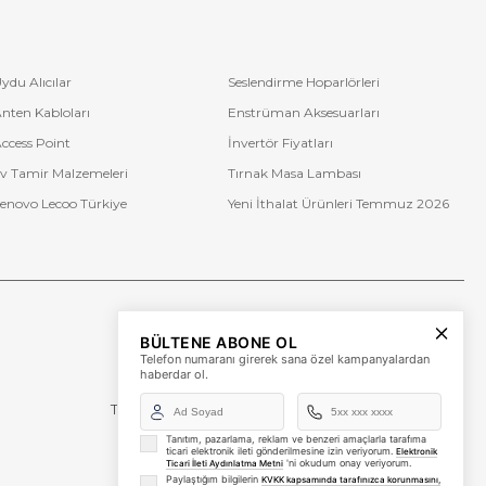
ydu Alıcılar
Seslendirme Hoparlörleri
nten Kabloları
Enstrüman Aksesuarları
ccess Point
İnvertör Fiyatları
v Tamir Malzemeleri
Tırnak Masa Lambası
enovo Lecoo Türkiye
Yeni İthalat Ürünleri Temmuz 2026
Bize Ulaşın
BÜLTENE ABONE OL
+90 (850) 473 08 08
Telefon numaranı girerek sana özel kampanyalardan
haberdar ol.
Tevfik Bey Mah. Dr. Ali Demir Cd. No:51 Kat:2 Kobi İş
Merkezi
Küçükçekmece / İstanbul
Tanıtım, pazarlama, reklam ve benzeri amaçlarla tarafıma
ticari elektronik ileti gönderilmesine izin veriyorum.
Elektronik
'ni okudum onay veriyorum.
Ticari İleti Aydınlatma Metni
Paylaştığım bilgilerin
KVKK kapsamında tarafınızca korunmasını,