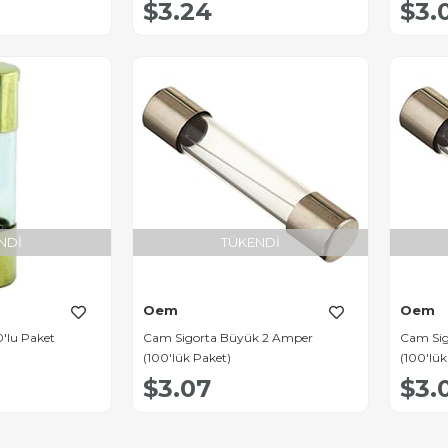
$3.24
$3.
NDI
TÜKENDI
Oem
Oem
0'lu Paket
Cam Sigorta Büyük 2 Amper
Cam Sig
(100'lük Paket)
(100'lük
$3.07
$3.