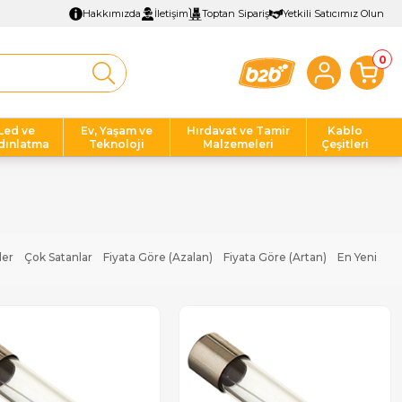
Hakkımızda
İletişim
Toptan Sipariş
Yetkili Satıcımız Olun
0
Led ve
Ev, Yaşam ve
Hırdavat ve Tamir
Kablo
dınlatma
Teknoloji
Malzemeleri
Çeşitleri
ler
Çok Satanlar
Fiyata Göre (Azalan)
Fiyata Göre (Artan)
En Yeni