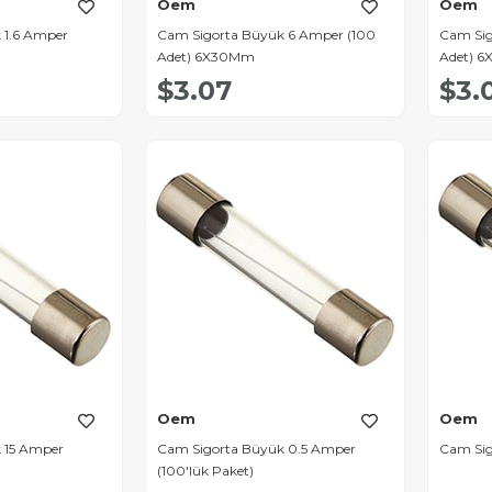
Oem
Oem
 1.6 Amper
Cam Sigorta Büyük 6 Amper (100
Cam Sig
Adet) 6X30Mm
Adet) 
$3.07
$3.
Oem
Oem
 15 Amper
Cam Sigorta Büyük 0.5 Amper
Cam Sig
(100'lük Paket)