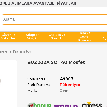
1000 TL ÜZERİ ÜCRETSİZ KARGO
Oem Ve
Güvenlik
Adaptör,
Oto Ses ve
Çevre
Sistemleri
Akü, Pil
Görüntü
Ay
Birimleri
meler
Transistör
BUZ 332A SOT-93 Mosfet
Son 1 saatte
1
kişi satın aldı!
49967
Stok Kodu
Tükeniyor
Stok Durumu
:
Marka
:
Oem