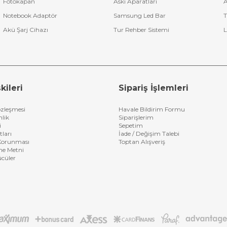
Fotokapan
Askı Aparatları
A
Notebook Adaptör
Samsung Led Bar
T
Akü Şarj Cihazı
Tur Rehber Sistemi
L
kileri
Sipariş İşlemleri
özleşmesi
Havale Bildirim Formu
nlik
Siparişlerim
i
Sepetim
tları
İade / Değişim Talebi
n Korunması
Toptan Alışveriş
me Metni
ücüler