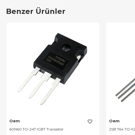
Benzer Ürünler
Oem
Oem
60N60 TO-247 IGBT Transistör
2SB 764 TO-92