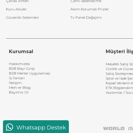
Çanak Anten
Cami Seslendirme
Kuru Aküler
Akım Korumalı Prizler
Güvenlik Sistemleri
Tv Panel Değişimi
Kurumsal
Müşteri İliş
Hakkımızda
Mesafeli Satış S
B2B Bayi Girişi
Gizlilik ve Güve
B2B Merter Uygulaması
Satış Sözleşmes
İş İlanları
İptal ve İade Şar
İletişim
Kişisel Verileri
Mert-er Blog
ETK Bilgilendir
Bayimiz Ol
Yazılımlar / Sür
Whatsapp Destek