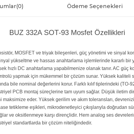
umlar
(0)
Ödeme Seçenekleri
BUZ 332A SOT-93 Mosfet Özellikleri
ransistör, MOSFET ve triyak bileşenleri, güç yönetimi ve sinyal
ü sinyal yükseltme ve hassas anahtarlama işlemlerinde kararlı bi
ek hızlı DC anahtarlama yapabilmenize olanak tanır. AC güç kont
ntrolü yapmak için mükemmel bir çözüm sunar. Yüksek kaliteli sili
ında bile nominal değerlerini korur. Farklı kılıf tiplerindeki (T
riyel PCB montaj süreçlerine tam uyum sağlar. Düşük iletim dir
ni maksimize eder. Yüksek gerilim ve akım toleransları, devrenizi 
se tetikleme eşikleri, mikrodenetleyici çıkışlarıyla doğrudan 
lar ve oksitlenmeye karşı dirençlidir. Hem analog ses devreleri
riyel standartlarda bir çözüm niteliğindedir.