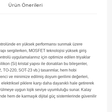
Ürün Önerileri
 kontrolünde en yüksek performansı sunmak üzere
r yapı sergilerken, MOSFET teknolojisi yüksek giriş
rolü uygulamalarınız için optimize edilen triyaklar
kon (Si) kristal yapısı ile donatılan bu bileşenler,
O-92, TO-220, SOT-23 vb.) tasarımlar, hem hobi
enci ve minimize edilmiş doyum gerilimi değerleri,
elektriksel piklere karşı daha dayanıklı hale getirerek
sürülmeye uygun lojik seviye uyumluluğu sunar. Kalay
nde hem de karmaşık dijital güç sistemlerinde güvenilir