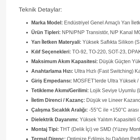
Teknik Detaylar:
Marka Model:
Endüstriyel Genel Amaçlı Yarı İle
Ürün Tipleri:
NPN/PNP Transistör, N/P Kanal M
Yarı İletken Materyali:
Yüksek Saflıkta Silikon (S
Kılıf Seçenekleri:
TO-92, TO-220, SOT-23, DPAK
Maksimum Akım Kapasitesi:
Düşük Güçten Yük
Anahtarlama Hızı:
Ultra Hızlı (Fast Switching) Ka
Giriş Empedansı:
MOSFET'lerde Ultra Yüksek / 
Tetikleme Akımı/Gerilimi:
Lojik Seviye Uyumlu (
İletim Direnci / Kazanç:
Düşük ve Lineer Kazanc
Çalışma Sıcaklık Aralığı:
-55°C ile +150°C arası 
Dielektrik Dayanımı:
Yüksek Yalıtım Kapasiteli 
Montaj Tipi:
THT (Delik İçi) ve SMD (Yüzey Mon
Termal Direnç:
Optimize Edilmiş Isı Dağılım Per