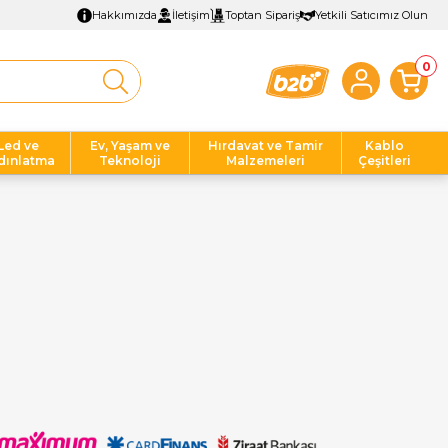
Hakkımızda
İletişim
Toptan Sipariş
Yetkili Satıcımız Olun
0
Led ve
Ev, Yaşam ve
Hırdavat ve Tamir
Kablo
dınlatma
Teknoloji
Malzemeleri
Çeşitleri