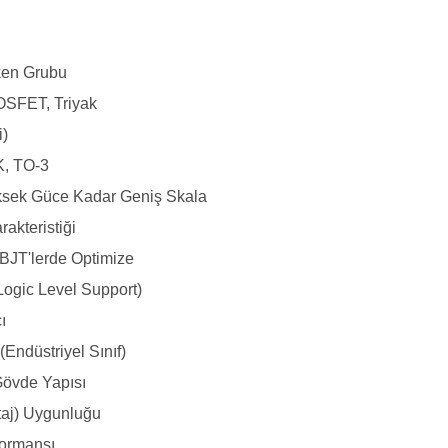
tken Grubu
OSFET, Triyak
i)
, TO-3
sek Güce Kadar Geniş Skala
rakteristiği
BJT'lerde Optimize
Logic Level Support)
ı
(Endüstriyel Sınıf)
Gövde Yapısı
taj) Uygunluğu
formansı