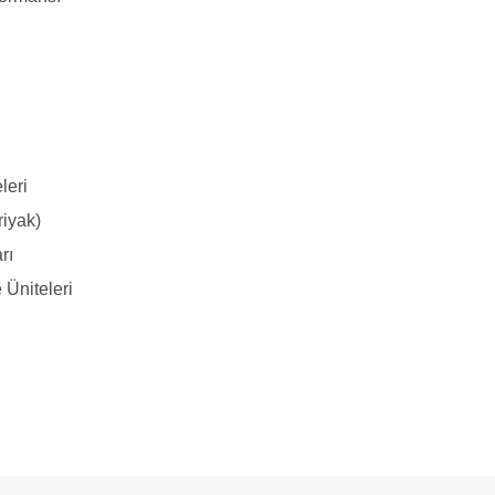
leri
riyak)
rı
 Üniteleri