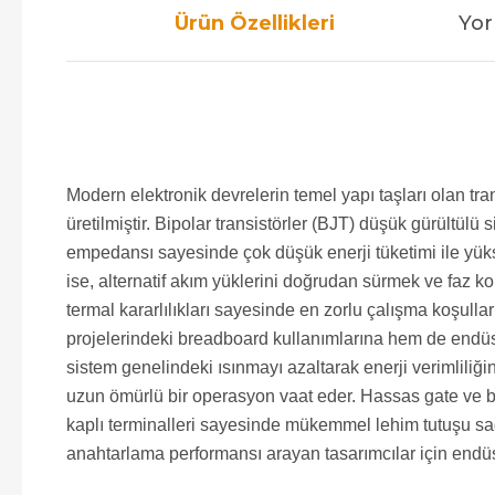
Ürün Özellikleri
Yor
Modern elektronik devrelerin temel yapı taşları olan t
üretilmiştir. Bipolar transistörler (BJT) düşük gürültül
empedansı sayesinde çok düşük enerji tüketimi ile yüks
ise, alternatif akım yüklerini doğrudan sürmek ve faz ko
termal kararlılıkları sayesinde en zorlu çalışma koşullar
projelerindeki breadboard kullanımlarına hem de endüst
sistem genelindeki ısınmayı azaltarak enerji verimliliği
uzun ömürlü bir operasyon vaat eder. Hassas gate ve ba
kaplı terminalleri sayesinde mükemmel lehim tutuşu sağ
anahtarlama performansı arayan tasarımcılar için endüst