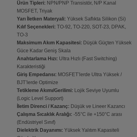
Ürün Tipleri:
NPN/PNP Transistör, N/P Kanal
MOSFET, Triyak
Yarı İletken Materyali:
Yüksek Saflıkta Silikon (Si)
Kılıf Seçenekleri:
TO-92, TO-220, SOT-23, DPAK,
TO-3
Maksimum Akım Kapasitesi:
Düşük Güçten Yüksek
Güce Kadar Geniş Skala
Anahtarlama Hızı:
Ultra Hızlı (Fast Switching)
Karakteristiği
Giriş Empedansı:
MOSFET'lerde Ultra Yüksek /
BJT'lerde Optimize
Tetikleme Akımı/Gerilimi:
Lojik Seviye Uyumlu
(Logic Level Support)
İletim Direnci / Kazanç:
Düşük ve Lineer Kazancı
Çalışma Sıcaklık Aralığı:
-55°C ile +150°C arası
(Endüstriyel Sınıf)
Dielektrik Dayanımı:
Yüksek Yalıtım Kapasiteli