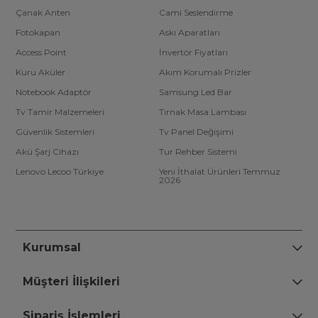
Çanak Anten
Cami Seslendirme
Fotokapan
Askı Aparatları
Access Point
İnvertör Fiyatları
Kuru Aküler
Akım Korumalı Prizler
Notebook Adaptör
Samsung Led Bar
Tv Tamir Malzemeleri
Tırnak Masa Lambası
Güvenlik Sistemleri
Tv Panel Değişimi
Akü Şarj Cihazı
Tur Rehber Sistemi
Lenovo Lecoo Türkiye
Yeni İthalat Ürünleri Temmuz
2026
Kurumsal
Müşteri İlişkileri
Sipariş İşlemleri