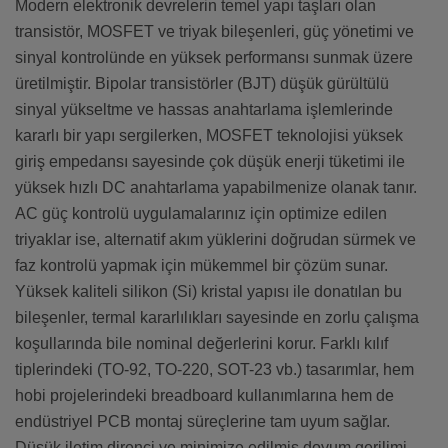
Modern elektronik devrelerin temel yapı taşları olan
transistör, MOSFET ve triyak bileşenleri, güç yönetimi ve
sinyal kontrolünde en yüksek performansı sunmak üzere
üretilmiştir. Bipolar transistörler (BJT) düşük gürültülü
sinyal yükseltme ve hassas anahtarlama işlemlerinde
kararlı bir yapı sergilerken, MOSFET teknolojisi yüksek
giriş empedansı sayesinde çok düşük enerji tüketimi ile
yüksek hızlı DC anahtarlama yapabilmenize olanak tanır.
AC güç kontrolü uygulamalarınız için optimize edilen
triyaklar ise, alternatif akım yüklerini doğrudan sürmek ve
faz kontrolü yapmak için mükemmel bir çözüm sunar.
Yüksek kaliteli silikon (Si) kristal yapısı ile donatılan bu
bileşenler, termal kararlılıkları sayesinde en zorlu çalışma
koşullarında bile nominal değerlerini korur. Farklı kılıf
tiplerindeki (TO-92, TO-220, SOT-23 vb.) tasarımlar, hem
hobi projelerindeki breadboard kullanımlarına hem de
endüstriyel PCB montaj süreçlerine tam uyum sağlar.
Düşük iletim direnci ve minimize edilmiş doyum gerilimi