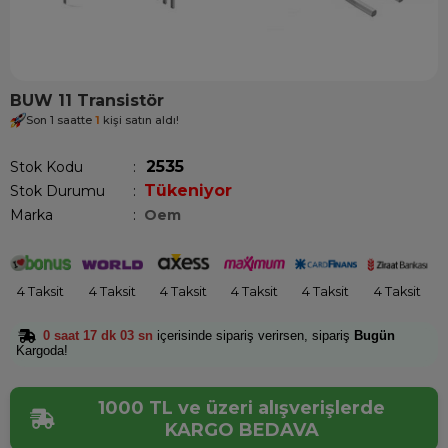
BUW 11 Transistör
Son 1 saatte
1
kişi satın aldı!
2535
Stok Kodu
Tükeniyor
Stok Durumu
:
Marka
:
Oem
4 Taksit
4 Taksit
4 Taksit
4 Taksit
4 Taksit
4 Taksit
0 saat 17 dk 03 sn
içerisinde sipariş verirsen, sipariş
Bugün
Kargoda!
1000 TL ve üzeri alışverişlerde
KARGO BEDAVA