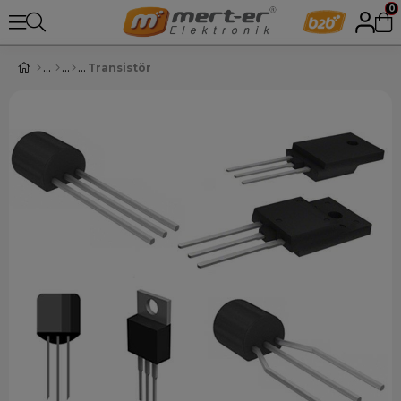
0
Transistör