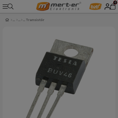
0
Transistör