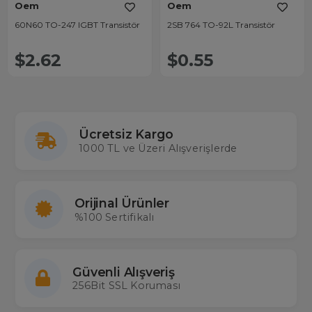
Oem
Oem
60N60 TO-247 IGBT Transistör
2SB 764 TO-92L Transistör
$2.62
$0.55
Ücretsiz Kargo
1000 TL ve Üzeri Alışverişlerde
Orijinal Ürünler
%100 Sertifikalı
Güvenli Alışveriş
256Bit SSL Koruması