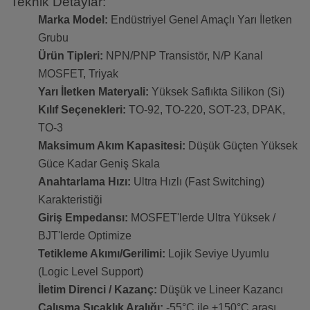
Teknik Detaylar:
Marka Model:
Endüstriyel Genel Amaçlı Yarı İletken
Grubu
Ürün Tipleri:
NPN/PNP Transistör, N/P Kanal
MOSFET, Triyak
Yarı İletken Materyali:
Yüksek Saflıkta Silikon (Si)
Kılıf Seçenekleri:
TO-92, TO-220, SOT-23, DPAK,
TO-3
Maksimum Akım Kapasitesi:
Düşük Güçten Yüksek
Güce Kadar Geniş Skala
Anahtarlama Hızı:
Ultra Hızlı (Fast Switching)
Karakteristiği
Giriş Empedansı:
MOSFET'lerde Ultra Yüksek /
BJT'lerde Optimize
Tetikleme Akımı/Gerilimi:
Lojik Seviye Uyumlu
(Logic Level Support)
İletim Direnci / Kazanç:
Düşük ve Lineer Kazancı
Çalışma Sıcaklık Aralığı:
-55°C ile +150°C arası