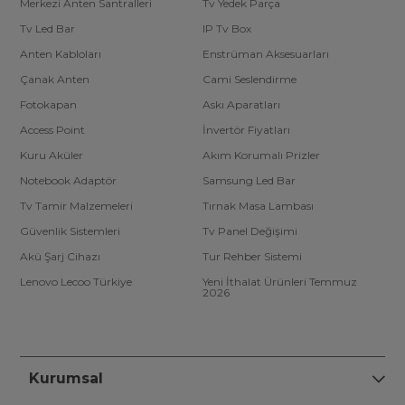
Merkezi Anten Santralleri
Tv Yedek Parça
Tv Led Bar
IP Tv Box
Anten Kabloları
Enstrüman Aksesuarları
Çanak Anten
Cami Seslendirme
Fotokapan
Askı Aparatları
Access Point
İnvertör Fiyatları
Kuru Aküler
Akım Korumalı Prizler
Notebook Adaptör
Samsung Led Bar
Tv Tamir Malzemeleri
Tırnak Masa Lambası
Güvenlik Sistemleri
Tv Panel Değişimi
Akü Şarj Cihazı
Tur Rehber Sistemi
Lenovo Lecoo Türkiye
Yeni İthalat Ürünleri Temmuz
2026
Kurumsal