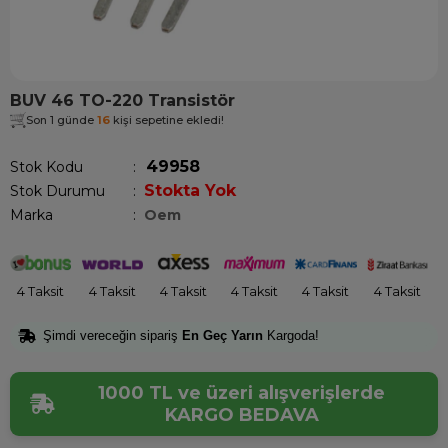
BUV 46 TO-220 Transistör
Son 1 günde
16
kişi sepetine ekledi!
49958
Stok Kodu
Stokta Yok
Stok Durumu
:
Marka
:
Oem
4 Taksit
4 Taksit
4 Taksit
4 Taksit
4 Taksit
4 Taksit
Şimdi vereceğin sipariş
En Geç Yarın
Kargoda!
1000 TL ve üzeri alışverişlerde
KARGO BEDAVA