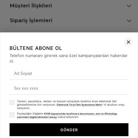
Müşteri İlişkileri
Sipariş İşlemleri
Bize Ulaşın
BÜLTENE ABONE OL
+90 (850) 473 08 08
Telefon numaranı girerek sana özel kampanyalardan haberdar
ol.
Tevfik Bey Mah. Dr. Ali Demir Cd. No:51 Kat:2 Kobi İş Merkezi
Küçükçekmece / İstanbul
Tanıtım, pazarlama, reklam ve benzeri amaçlarla tarafıma ticari elektronik ileti
gönderilmesine izin veriyorum.
'ni okudum onay
Elektronik Ticari İleti Aydınlatma Metni
veriyorum.
Paylaştığım bilgilerin
KVKK kapsamında tarafınızca korunmasını, sms ve WhatsApp
kabul ediyorum.
üzerinden bilgilendirmeleri almayı
© 2008 - 2026
merterelektronik.com
Whatsapp
- Tüm Hakları Saklıdır. Kredi kartı bilgileriniz 256bit SSL sertifikası ile
GÖNDER
korunmaktadır.