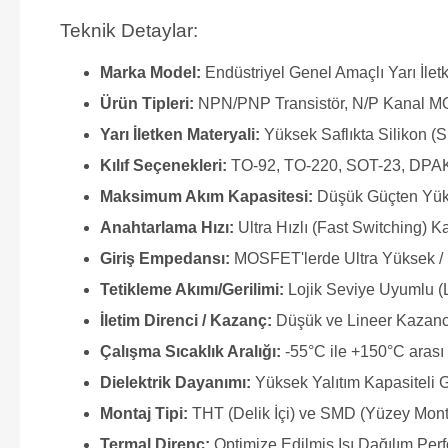
Teknik Detaylar:
Marka Model:
Endüstriyel Genel Amaçlı Yarı İle
Ürün Tipleri:
NPN/PNP Transistör, N/P Kanal M
Yarı İletken Materyali:
Yüksek Saflıkta Silikon (S
Kılıf Seçenekleri:
TO-92, TO-220, SOT-23, DPAK
Maksimum Akım Kapasitesi:
Düşük Güçten Yük
Anahtarlama Hızı:
Ultra Hızlı (Fast Switching) Ka
Giriş Empedansı:
MOSFET'lerde Ultra Yüksek / 
Tetikleme Akımı/Gerilimi:
Lojik Seviye Uyumlu (
İletim Direnci / Kazanç:
Düşük ve Lineer Kazanc
Çalışma Sıcaklık Aralığı:
-55°C ile +150°C arası 
Dielektrik Dayanımı:
Yüksek Yalıtım Kapasiteli 
Montaj Tipi:
THT (Delik İçi) ve SMD (Yüzey Mon
Termal Direnç:
Optimize Edilmiş Isı Dağılım Per