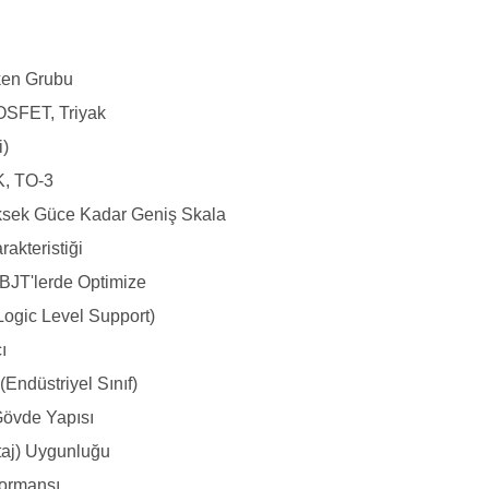
tken Grubu
OSFET, Triyak
i)
, TO-3
sek Güce Kadar Geniş Skala
rakteristiği
BJT'lerde Optimize
Logic Level Support)
ı
(Endüstriyel Sınıf)
Gövde Yapısı
taj) Uygunluğu
formansı