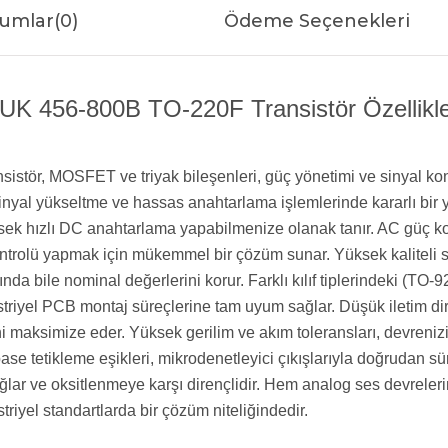
umlar
(0)
Ödeme Seçenekleri
UK 456-800B TO-220F Transistör Özellikle
ransistör, MOSFET ve triyak bileşenleri, güç yönetimi ve sinyal
ü sinyal yükseltme ve hassas anahtarlama işlemlerinde kararlı bi
ek hızlı DC anahtarlama yapabilmenize olanak tanır. AC güç kont
ntrolü yapmak için mükemmel bir çözüm sunar. Yüksek kaliteli sili
ında bile nominal değerlerini korur. Farklı kılıf tiplerindeki (T
riyel PCB montaj süreçlerine tam uyum sağlar. Düşük iletim dir
ni maksimize eder. Yüksek gerilim ve akım toleransları, devrenizi 
se tetikleme eşikleri, mikrodenetleyici çıkışlarıyla doğrudan 
lar ve oksitlenmeye karşı dirençlidir. Hem analog ses devreleri
riyel standartlarda bir çözüm niteliğindedir.