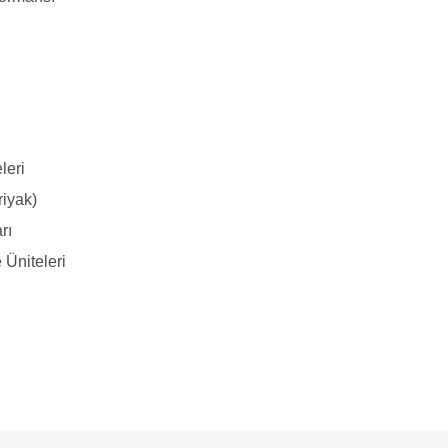
leri
riyak)
rı
 Üniteleri