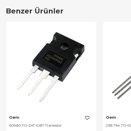
Benzer Ürünler
Oem
Oem
60N60 TO-247 IGBT Transistör
2SB 764 TO-92