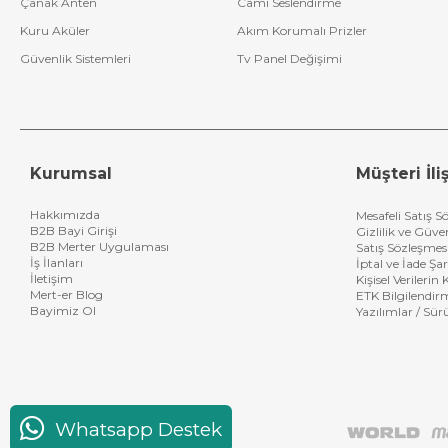
Çanak Anten
Cami Seslendirme
Kuru Aküler
Akım Korumalı Prizler
Güvenlik Sistemleri
Tv Panel Değişimi
Kurumsal
Müşteri İliş
Hakkımızda
Mesafeli Satış S
B2B Bayi Girişi
Gizlilik ve Güve
B2B Merter Uygulaması
Satış Sözleşmes
İş İlanları
İptal ve İade Şar
İletişim
Kişisel Verileri
Mert-er Blog
ETK Bilgilendir
Bayimiz Ol
Yazılımlar / Sür
Whatsapp Destek