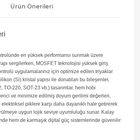
Ürün Önerileri
ri
 kontrolünde en yüksek performansı sunmak üzere
r yapı sergilerken, MOSFET teknolojisi yüksek giriş
rolü uygulamalarınız için optimize edilen triyaklar
kon (Si) kristal yapısı ile donatılan bu bileşenler,
O-92, TO-220, SOT-23 vb.) tasarımlar, hem hobi
enci ve minimize edilmiş doyum gerilimi değerleri,
elektriksel piklere karşı daha dayanıklı hale getirerek
sürülmeye uygun lojik seviye uyumluluğu sunar. Kalay
nde hem de karmaşık dijital güç sistemlerinde güvenilir