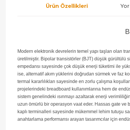
Ürün Özellikleri
Yor
B
Modern elektronik devrelerin temel yapı taşları olan t
üretilmiştir. Bipolar transistörler (BJT) düşük gürültül
empedansı sayesinde çok düşük enerji tüketimi ile yüks
ise, alternatif akım yüklerini doğrudan sürmek ve faz ko
termal kararlılıkları sayesinde en zorlu çalışma koşullar
projelerindeki breadboard kullanımlarına hem de endüst
sistem genelindeki ısınmayı azaltarak enerji verimliliği
uzun ömürlü bir operasyon vaat eder. Hassas gate ve ba
kaplı terminalleri sayesinde mükemmel lehim tutuşu sağ
anahtarlama performansı arayan tasarımcılar için endüst