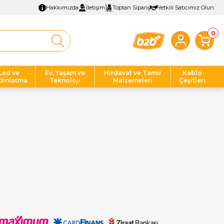
Hakkımızda
İletişim
Toptan Sipariş
Yetkili Satıcımız Olun
0
Led ve
Ev, Yaşam ve
Hırdavat ve Tamir
Kablo
dınlatma
Teknoloji
Malzemeleri
Çeşitleri