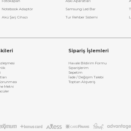
Fotokapan
Askı Aparatları
A
Notebook Adaptör
Samsung Led Bar
T
Akü Şarj Cihazı
Tur Rehber Sistemi
L
kileri
Sipariş İşlemleri
özleşmesi
Havale Bildirim Formu
nlik
Siparişlerim
i
Sepetim
tları
İade / Değişim Talebi
n Korunması
Toptan Alışveriş
me Metni
ücüler