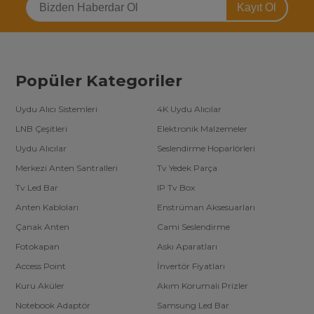
Kayıt Ol
Boş CD veya DVD seçimi yaparken ihtiyaçlarınıza uygun bir model
tercih etmek önemlidir. İşte dikkat edilmesi gerekenler:
Kapasite:
Dosya boyutunuza uygun 700 MB, 4.7 GB veya
8.5 GB kapasite seçenekleri arasından seçim yapın.
Yazılabilirlik:
Tek seferlik veya yeniden yazılabilir modeller
Popüler Kategoriler
arasından ihtiyaçlarınıza uygun olanı belirleyin.
Kalite:
Verilerinizin güvenliği için kaliteli markaları tercih
edin.
Uydu Alıcı Sistemleri
4K Uydu Alıcılar
Uyumluluk:
Kullanacağınız cihazlarla uyumlu modelleri
seçin.
LNB Çeşitleri
Elektronik Malzemeler
Verilerinizi Güvenle Saklayın
Uydu Alıcılar
Seslendirme Hoparlörleri
Boş CD ve DVD’ler, verilerinizi güvenle depolamak ve paylaşmak
Merkezi Anten Santralleri
Tv Yedek Parça
için mükemmel bir çözümdür. Kaliteli ve dayanıklı modellerle
belgelerinizi, müziklerinizi ve videolarınızı uzun süre saklayabilir,
Tv Led Bar
IP Tv Box
taşınabilir bir formatta her zaman yanınızda bulundurabilirsiniz.
Anten Kabloları
Enstrüman Aksesuarları
Hemen boş CD ve DVD modellerimizi inceleyin ve ihtiyacınıza
uygun seçimi yapın!
Çanak Anten
Cami Seslendirme
Fotokapan
Askı Aparatları
Access Point
İnvertör Fiyatları
Kuru Aküler
Akım Korumalı Prizler
Notebook Adaptör
Samsung Led Bar