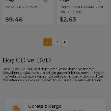
Sony
Magic
Sony CD-R 50'li Paket
Magıc Mını Cd-R 185 Mb 12X 21
Mın 10Lu Paket
$9.46
$2.63
1
2
>
Boş CD ve DVD
Boş CD ve DVD’ler, veri depolama, yedekleme ve medya
dosyalarını paylaşma işlemleri için güvenilir bir çözümdür. Uygun
maliyetli ve taşınabilir yapılarıyla belgeler, müzik, video ve diğer
dosyalarınızı kolayca kaydedebilir ve uzun süre saklayabilirsiniz.
Hem bireysel hem de profesyonel kullanım için idealdir.
Boş CD ve DVD Türleri
CD-R:
Verilerin tek seferde yazıldığı ve sonrasında
değiştirilemediği modellerdir. 700 MB kapasite sunar.
Ücretsiz Kargo
CD-RW:
Verilerin birden fazla kez yazılabildiği ve silinerek
yeniden kullanılabilen CD’lerdir.