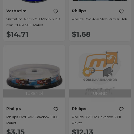
Verbatim
Philips
Verbatim AZO 700 Mb 52 x 80
Phılıps Dvd-Rw Slim Kutulu Tek
min CD-R 50'li Paket
$14.71
$1.68
TÜKENDI
TÜKENDI
Philips
Philips
Phılıps Dvd-Rw Cakebox 10Lu
Philips DVD-R Cakebox 50’li
Paket
Paket
$3.15
$12.13