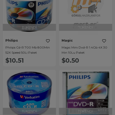
TÜKENDI
TÜKENDI
Philips
Magic
Phılıps Cd-R 700 Mb 800Min
Magıc Mını Dvd-R 1.4Gb 4X 30
52X Speed 50Li Paket
Mın 10Lu Paket
$10.51
$0.50
TÜKENDI
TÜKENDI