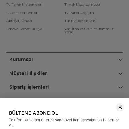
Tv Tamir Malzemeleri
Tırnak Masa Lambası
Güvenlik Sistemleri
Tv Panel Değişimi
Akü Şarj Cihazı
Tur Rehber Sistemi
Lenovo Lecoo Türkiye
Yeni İthalat Ürünleri Temmuz
2026
Kurumsal
Müşteri İlişkileri
Sipariş İşlemleri
Bize Ulaşın
BÜLTENE ABONE OL
+90 (850) 473 08 08
Telefon numaranı girerek sana özel kampanyalardan haberdar
ol.
Tevfik Bey Mah. Dr. Ali Demir Cd. No:51 Kat:2 Kobi İş Merkezi