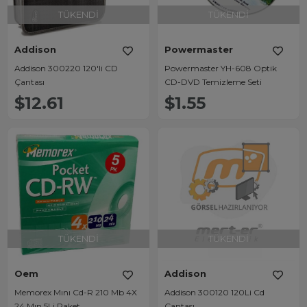
TÜKENDI
TÜKENDI
Addison
Powermaster
Addison 300220 120'li CD
Powermaster YH-608 Optik
Çantası
CD-DVD Temizleme Seti
$12.61
$1.55
TÜKENDI
TÜKENDI
Oem
Addison
Memorex Mını Cd-R 210 Mb 4X
Addison 300120 120Li Cd
24 Mın 5Li Paket
Çantası