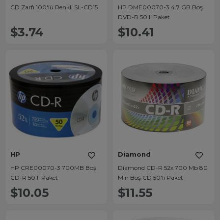
CD Zarfı 100'lü Renkli SL-CD15
HP DME00070-3 4.7 GB Boş
DVD-R 50'li Paket
$3.74
$10.41
HP
Diamond
HP CRE00070-3 700MB Boş
Diamond CD-R 52x 700 Mb 80
CD-R 50'li Paket
Min Boş CD 50'li Paket
$10.05
$11.55