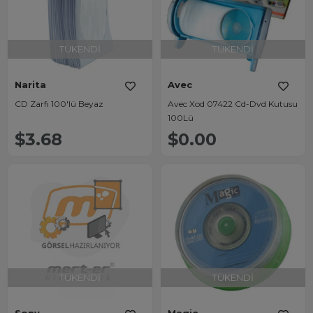
TÜKENDI
TÜKENDI
Narita
Avec
CD Zarfı 100'lü Beyaz
Avec Xod 07422 Cd-Dvd Kutusu
100Lü
$3.68
$0.00
TÜKENDI
TÜKENDI