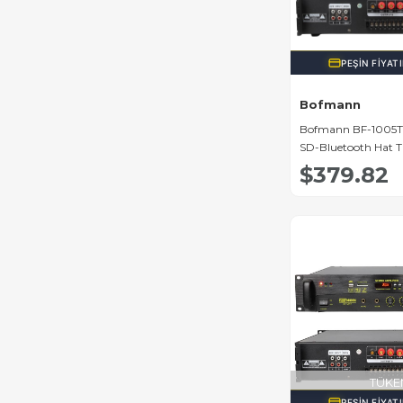
PEŞIN FIYAT
Bofmann
Bofmann BF-1005T
SD-Bluetooth Hat Tr
Mixer Anfi
$379.82
TÜKE
PEŞIN FIYAT