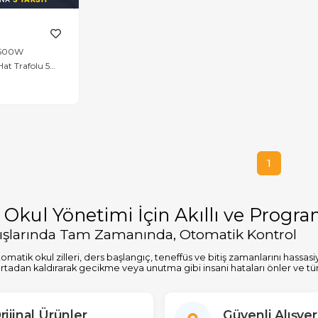
 500W
at Trafolu 5
1
kul Yönetimi İçin Akıllı ve Program
ıkışlarında Tam Zamanında, Otomatik Kontrol
omatik okul zilleri, ders başlangıç, teneffüs ve bitiş zamanlarını hassa
ı ortadan kaldırarak gecikme veya unutma gibi insani hataları önler ve 
lay Programlama
rijinal Ürünler
Güvenli Alışver
ekranı ve basit arayüzü sayesinde, haftanın her günü için farklı zil prog