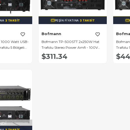
INA
3 TAKSIT
PEŞIN FIYATINA
3 TAKSIT
Bofmann
Bofm
 1000 Watt USB-
Bofmann TP-500STT 2x250W Hat
Bofman
afolu 5 Bölgeli
Trafolu Stereo Power Amfi - 100V
Trafolu
Profesyonel Ses Sistemi
Profesyo
$311.34
$44
NDI
INA
3 TAKSIT