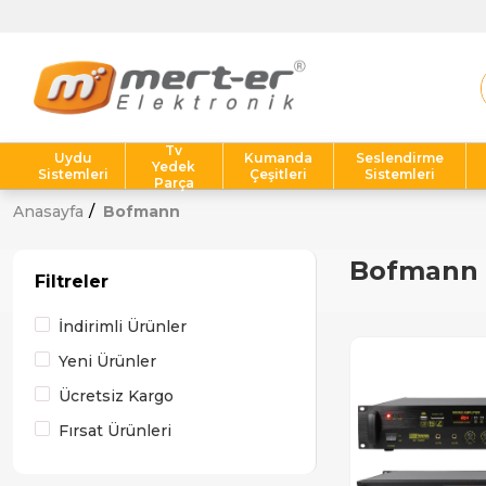
T
Tv
Uydu
Kumanda
Seslendirme
Yedek
Sistemleri
Çeşitleri
Sistemleri
Parça
Anasayfa
Bofmann
Bofmann
Filtreler
İndirimli Ürünler
Yeni Ürünler
Ücretsiz Kargo
Fırsat Ürünleri