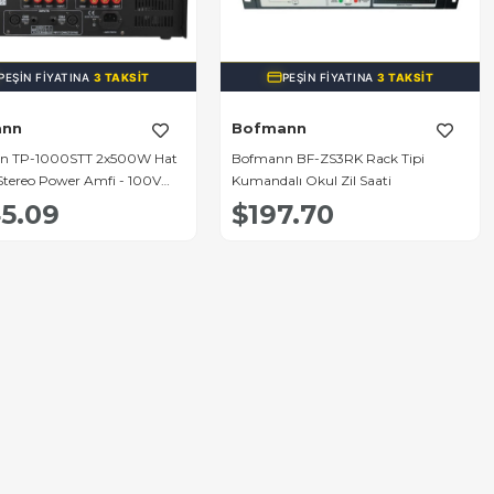
PEŞIN FIYATINA
3 TAKSIT
PEŞIN FIYATINA
3 TAKSIT
ann
Bofmann
n TP-1000STT 2x500W Hat
Bofmann BF-ZS3RK Rack Tipi
 Stereo Power Amfi - 100V
Kumandalı Okul Zil Saati
nel Ses Sistemi
5.09
$197.70