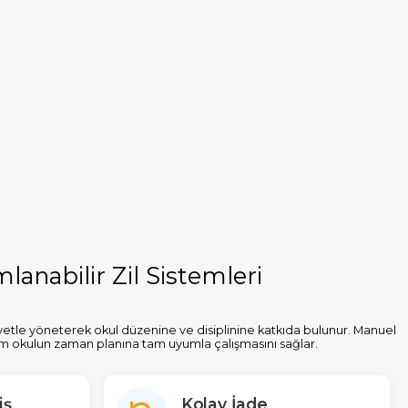
lanabilir Zil Sistemleri
siyetle yöneterek okul düzenine ve disiplinine katkıda bulunur. Manuel
tüm okulun zaman planına tam uyumla çalışmasını sağlar.
iş
Kolay İade
ramları kolayca ayarlanabilir. Cuma günleri için kısa program, sınav