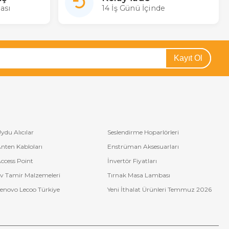
e tanımlanabilir.
ası
14 İş Günü İçinde
dır. Elektrikler kesilip geri geldiğinde, Bofmann zil saati herhangi bir
r.
Kayıt Ol
istemleriyle sorunsuz bir şekilde entegre olacak şekilde
lirsiniz.
ak zili manuel olarak çalma imkanı sunar. Bu özellik, okul yönetimine
ydu Alıcılar
Seslendirme Hoparlörleri
nten Kabloları
Enstrüman Aksesuarları
liteli bileşenleri ve dayanıklı kasası ile uzun yıllar boyunca
ccess Point
İnvertör Fiyatları
v Tamir Malzemeleri
Tırnak Masa Lambası
enovo Lecoo Türkiye
Yeni İthalat Ürünleri Temmuz 2026