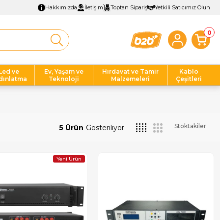
Hakkımızda
İletişim
Toptan Sipariş
Yetkili Satıcımız Olun
0
Led ve
Ev, Yaşam ve
Hırdavat ve Tamir
Kablo
dınlatma
Teknoloji
Malzemeleri
Çeşitleri
Stoktakiler
5 Ürün
Yeni Ürün