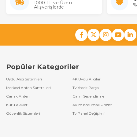
1000 TL ve Üzeri
haftaları için özel 
%
Alışverişlerde
Elektrik Kesi
En kritik özellikleri
yeniden ayarlama g
Mevcut Sisteml
Bofmann otomatik zil
tasarlanmıştır. Bu s
Manuel Kontrol İmk
Popüler Kategoriler
Programlanmış zaman
ihtiyaç duyduğu her
Uydu Alıcı Sistemleri
4K Uydu Alıcılar
Dayanıklı ve Güvenilir Y
Merkezi Anten Santralleri
Tv Yedek Parça
Okul gibi yoğun ve k
sorunsuz hizmet ver
Çanak Anten
Cami Seslendirme
Kuru Aküler
Akım Korumalı Prizler
Güvenlik Sistemleri
Tv Panel Değişimi