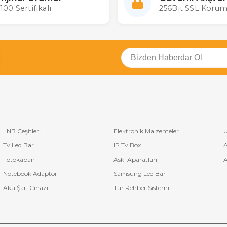
zamanlamalar veya tören günleri için farklı düzenlemeler saniyeler içind
100 Sertifikalı
256Bit SSL Korum
ntilerine Karşı Hafıza Koruması
nden biri, elektrik kesintilerinde bile programları saklayan dahili hafızası
erektirmeden kaldığı yerden hassas bir şekilde çalışmaya devam ede
erle Tam Uyumlu
 saatleri, okullarda hali hazırda bulunan mevcut zil, anfi veya anons s
ayede ek bir masraf gerektirmeden sisteminizi kolayca otomatikleştirebi
anı
ların dışında, acil durumlar veya özel anonslar için tek bir tuşa basar
 an sisteme müdahale etme esnekliği tanır.
LNB Çeşitleri
Elektronik Malzemeler
U
apı
Tv Led Bar
IP Tv Box
A
esintisiz çalışma gerektiren ortamlar için tasarlanan Bofmann ürünleri, ka
mek üzere üretilmiştir.
Fotokapan
Askı Aparatları
A
Notebook Adaptör
Samsung Led Bar
T
Akü Şarj Cihazı
Tur Rehber Sistemi
L