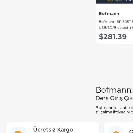
Bofmann
Bofmann BF-505T
USB/SD/Bluetooth H
Bölgeli Mixer Amfi
$281.39
Bofmann: O
Ders Giriş Ç
Bofmann'ın saatli ot
zil çalma ihtiyacın
Esnek ve Ko
Ücretsiz Kargo
O
Kullanıcı dostu LCD 