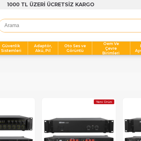
OPLU ALIMLARA AVANTAJLI FİYATLAR
Oem Ve
Güvenlik
Adaptör,
Oto Ses ve
Çevre
Sistemleri
Akü, Pil
Görüntü
Ay
Birimleri
Yeni Ürün