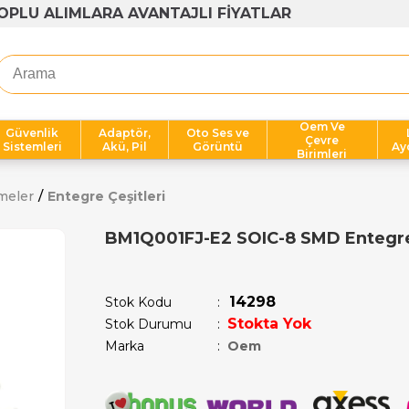
1000 TL ÜZERİ ÜCRETSİZ KARGO
Oem Ve
Güvenlik
Adaptör,
Oto Ses ve
Çevre
Sistemleri
Akü, Pil
Görüntü
Ay
Birimleri
meler
Entegre Çeşitleri
BM1Q001FJ-E2 SOIC-8 SMD Entegr
Son 1 saatte
1
kişi satın aldı!
14298
Stok Kodu
Stokta Yok
Stok Durumu
:
Marka
:
Oem