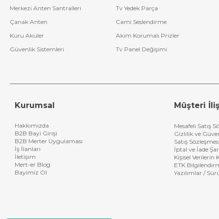
Merkezi Anten Santralleri
Tv Yedek Parça
Çanak Anten
Cami Seslendirme
Kuru Aküler
Akım Korumalı Prizler
Güvenlik Sistemleri
Tv Panel Değişimi
Kurumsal
Müşteri İliş
Hakkımızda
Mesafeli Satış S
B2B Bayi Girişi
Gizlilik ve Güve
B2B Merter Uygulaması
Satış Sözleşmes
İş İlanları
İptal ve İade Şar
İletişim
Kişisel Verileri
Mert-er Blog
ETK Bilgilendir
Bayimiz Ol
Yazılımlar / Sür