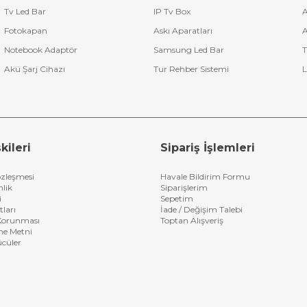
Tv Led Bar
IP Tv Box
A
Fotokapan
Askı Aparatları
A
Notebook Adaptör
Samsung Led Bar
T
Akü Şarj Cihazı
Tur Rehber Sistemi
L
kileri
Sipariş İşlemleri
özleşmesi
Havale Bildirim Formu
nlik
Siparişlerim
i
Sepetim
tları
İade / Değişim Talebi
n Korunması
Toptan Alışveriş
me Metni
ücüler