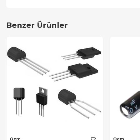
Benzer Ürünler
Oem
Oem