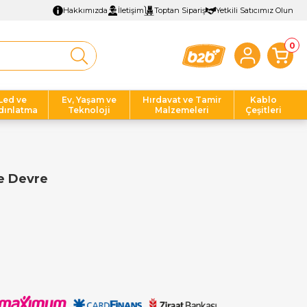
Hakkımızda
İletişim
Toptan Sipariş
Yetkili Satıcımız Olun
0
Led ve
Ev, Yaşam ve
Hırdavat ve Tamir
Kablo
dınlatma
Teknoloji
Malzemeleri
Çeşitleri
e Devre