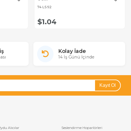
74 LS 92
$1.04
iş
Kolay İade
ası
14 İş Günü İçinde
Kayıt Ol
ydu Alıcılar
Seslendirme Hoparlörleri