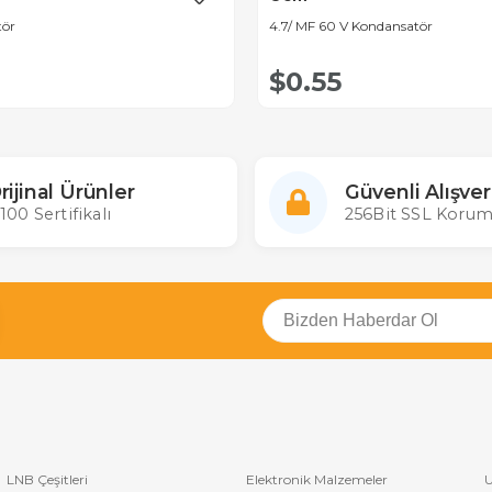
tör
4.7/ MF 60 V Kondansatör
$0.55
rijinal Ürünler
Güvenli Alışver
100 Sertifikalı
256Bit SSL Korum
LNB Çeşitleri
Elektronik Malzemeler
U