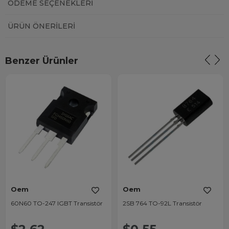
ÖDEME SEÇENEKLERI
ÜRÜN ÖNERILERI
Benzer Ürünler
Oem
Oem
60N60 TO-247 IGBT Transistör
2SB 764 TO-92L Transistör