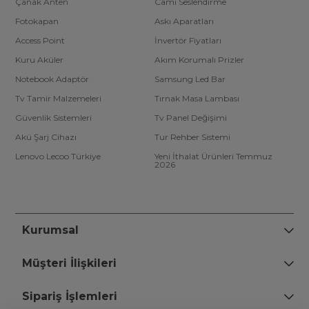
Çanak Anten
Cami Seslendirme
Fotokapan
Askı Aparatları
Access Point
İnvertör Fiyatları
Kuru Aküler
Akım Korumalı Prizler
Notebook Adaptör
Samsung Led Bar
Tv Tamir Malzemeleri
Tırnak Masa Lambası
Güvenlik Sistemleri
Tv Panel Değişimi
Akü Şarj Cihazı
Tur Rehber Sistemi
Lenovo Lecoo Türkiye
Yeni İthalat Ürünleri Temmuz
2026
Kurumsal
Müşteri İlişkileri
Sipariş İşlemleri