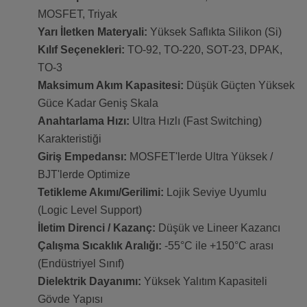
MOSFET, Triyak
Yarı İletken Materyali:
Yüksek Saflıkta Silikon (Si)
Kılıf Seçenekleri:
TO-92, TO-220, SOT-23, DPAK,
TO-3
Maksimum Akım Kapasitesi:
Düşük Güçten Yüksek
Güce Kadar Geniş Skala
Anahtarlama Hızı:
Ultra Hızlı (Fast Switching)
Karakteristiği
Giriş Empedansı:
MOSFET'lerde Ultra Yüksek /
BJT'lerde Optimize
Tetikleme Akımı/Gerilimi:
Lojik Seviye Uyumlu
(Logic Level Support)
İletim Direnci / Kazanç:
Düşük ve Lineer Kazancı
Çalışma Sıcaklık Aralığı:
-55°C ile +150°C arası
(Endüstriyel Sınıf)
Dielektrik Dayanımı:
Yüksek Yalıtım Kapasiteli
Gövde Yapısı