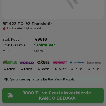
BF 422 TO-92 Transistör
Son 1 saatte
1
kişi satın aldı!
49818
Stok Kodu
Stokta Var
Stok Durumu
:
Marka
:
Oem
4 Taksit
4 Taksit
4 Taksit
4 Taksit
4 Taksit
4 Taksit
Şimdi vereceğin sipariş
En Geç Yarın
Kargoda!
1000 TL ve üzeri alışverişlerde
KARGO BEDAVA