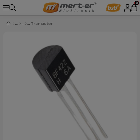
0
Transistör