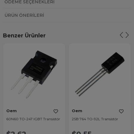
ÖDEME SEÇENEKLERI
ÜRÜN ÖNERILERI
Benzer Ürünler
Oem
Oem
60N60 TO-247 IGBT Transistör
2SB 764 TO-92L Transistör