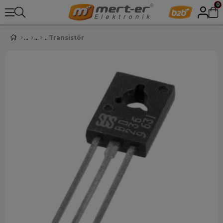
0
Transistör