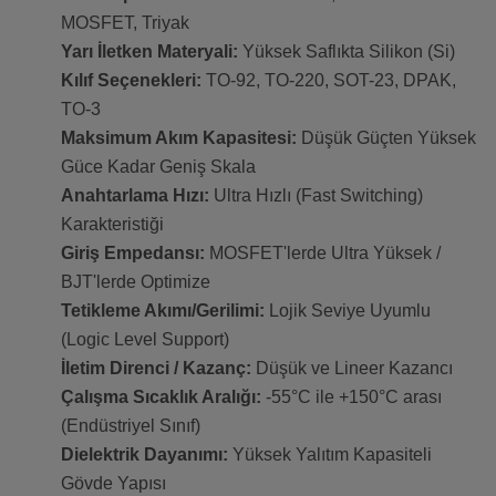
MOSFET, Triyak
Yarı İletken Materyali:
Yüksek Saflıkta Silikon (Si)
Kılıf Seçenekleri:
TO-92, TO-220, SOT-23, DPAK,
TO-3
Maksimum Akım Kapasitesi:
Düşük Güçten Yüksek
Güce Kadar Geniş Skala
Anahtarlama Hızı:
Ultra Hızlı (Fast Switching)
Karakteristiği
Giriş Empedansı:
MOSFET'lerde Ultra Yüksek /
BJT'lerde Optimize
Tetikleme Akımı/Gerilimi:
Lojik Seviye Uyumlu
(Logic Level Support)
İletim Direnci / Kazanç:
Düşük ve Lineer Kazancı
Çalışma Sıcaklık Aralığı:
-55°C ile +150°C arası
(Endüstriyel Sınıf)
Dielektrik Dayanımı:
Yüksek Yalıtım Kapasiteli
Gövde Yapısı