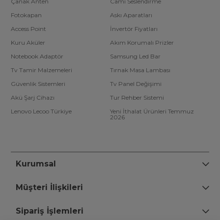
Çanak Anten
Cami Seslendirme
Fotokapan
Askı Aparatları
Access Point
İnvertör Fiyatları
Kuru Aküler
Akım Korumalı Prizler
Notebook Adaptör
Samsung Led Bar
Tv Tamir Malzemeleri
Tırnak Masa Lambası
Güvenlik Sistemleri
Tv Panel Değişimi
Akü Şarj Cihazı
Tur Rehber Sistemi
Lenovo Lecoo Türkiye
Yeni İthalat Ürünleri Temmuz
2026
Kurumsal
Müşteri İlişkileri
Sipariş İşlemleri