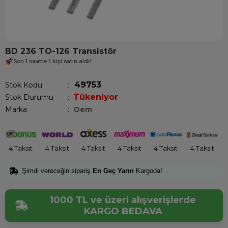
BD 236 TO-126 Transistör
Son 1 saatte
1
kişi satın aldı!
49753
Stok Kodu
Tükeniyor
Stok Durumu
:
Marka
:
Oem
4 Taksit
4 Taksit
4 Taksit
4 Taksit
4 Taksit
4 Taksit
Şimdi vereceğin sipariş
En Geç Yarın
Kargoda!
1000 TL ve üzeri alışverişlerde
KARGO BEDAVA