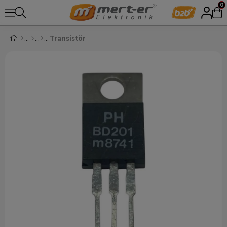
0
Transistör