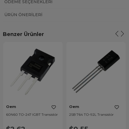
ÖDEME SEÇENEKLERI
ÜRÜN ÖNERILERI
Benzer Ürünler
Oem
Oem
60N60 TO-247 IGBT Transistör
2SB 764 TO-92L Transistör