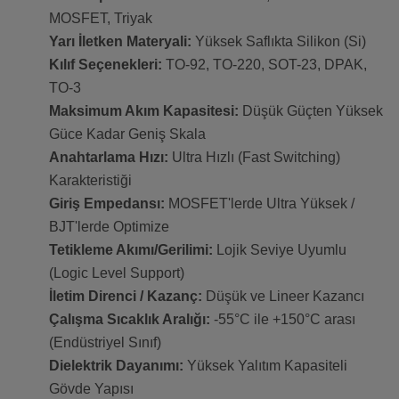
MOSFET, Triyak
Yarı İletken Materyali:
Yüksek Saflıkta Silikon (Si)
Kılıf Seçenekleri:
TO-92, TO-220, SOT-23, DPAK,
TO-3
Maksimum Akım Kapasitesi:
Düşük Güçten Yüksek
Güce Kadar Geniş Skala
Anahtarlama Hızı:
Ultra Hızlı (Fast Switching)
Karakteristiği
Giriş Empedansı:
MOSFET'lerde Ultra Yüksek /
BJT'lerde Optimize
Tetikleme Akımı/Gerilimi:
Lojik Seviye Uyumlu
(Logic Level Support)
İletim Direnci / Kazanç:
Düşük ve Lineer Kazancı
Çalışma Sıcaklık Aralığı:
-55°C ile +150°C arası
(Endüstriyel Sınıf)
Dielektrik Dayanımı:
Yüksek Yalıtım Kapasiteli
Gövde Yapısı