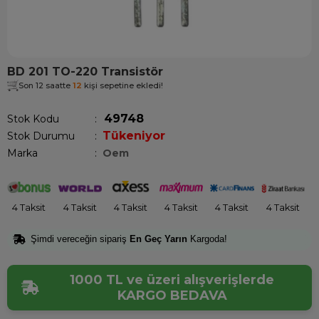
BD 201 TO-220 Transistör
Son 12 saatte
12
kişi sepetine ekledi!
49748
Stok Kodu
Tükeniyor
Stok Durumu
:
Marka
:
Oem
4 Taksit
4 Taksit
4 Taksit
4 Taksit
4 Taksit
4 Taksit
Şimdi vereceğin sipariş
En Geç Yarın
Kargoda!
1000 TL ve üzeri alışverişlerde
KARGO BEDAVA