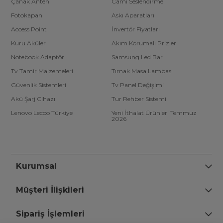
Çanak Anten
Cami Seslendirme
Fotokapan
Askı Aparatları
Access Point
İnvertör Fiyatları
Kuru Aküler
Akım Korumalı Prizler
Notebook Adaptör
Samsung Led Bar
Tv Tamir Malzemeleri
Tırnak Masa Lambası
Güvenlik Sistemleri
Tv Panel Değişimi
Akü Şarj Cihazı
Tur Rehber Sistemi
Lenovo Lecoo Türkiye
Yeni İthalat Ürünleri Temmuz
2026
Kurumsal
Müşteri İlişkileri
Sipariş İşlemleri