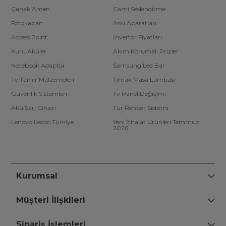
Çanak Anten
Cami Seslendirme
Fotokapan
Askı Aparatları
Access Point
İnvertör Fiyatları
Kuru Aküler
Akım Korumalı Prizler
Notebook Adaptör
Samsung Led Bar
Tv Tamir Malzemeleri
Tırnak Masa Lambası
Güvenlik Sistemleri
Tv Panel Değişimi
Akü Şarj Cihazı
Tur Rehber Sistemi
Lenovo Lecoo Türkiye
Yeni İthalat Ürünleri Temmuz
2026
Kurumsal
Müşteri İlişkileri
Sipariş İşlemleri