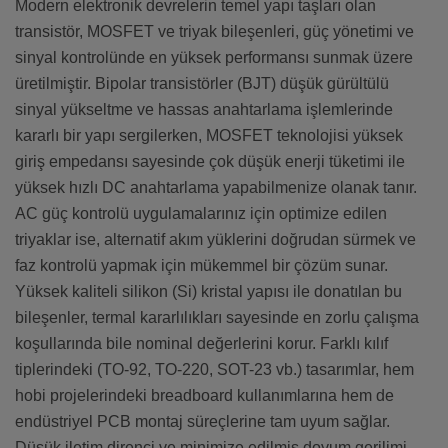
Modern elektronik devrelerin temel yapı taşları olan
transistör, MOSFET ve triyak bileşenleri, güç yönetimi ve
sinyal kontrolünde en yüksek performansı sunmak üzere
üretilmiştir. Bipolar transistörler (BJT) düşük gürültülü
sinyal yükseltme ve hassas anahtarlama işlemlerinde
kararlı bir yapı sergilerken, MOSFET teknolojisi yüksek
giriş empedansı sayesinde çok düşük enerji tüketimi ile
yüksek hızlı DC anahtarlama yapabilmenize olanak tanır.
AC güç kontrolü uygulamalarınız için optimize edilen
triyaklar ise, alternatif akım yüklerini doğrudan sürmek ve
faz kontrolü yapmak için mükemmel bir çözüm sunar.
Yüksek kaliteli silikon (Si) kristal yapısı ile donatılan bu
bileşenler, termal kararlılıkları sayesinde en zorlu çalışma
koşullarında bile nominal değerlerini korur. Farklı kılıf
tiplerindeki (TO-92, TO-220, SOT-23 vb.) tasarımlar, hem
hobi projelerindeki breadboard kullanımlarına hem de
endüstriyel PCB montaj süreçlerine tam uyum sağlar.
Düşük iletim direnci ve minimize edilmiş doyum gerilimi