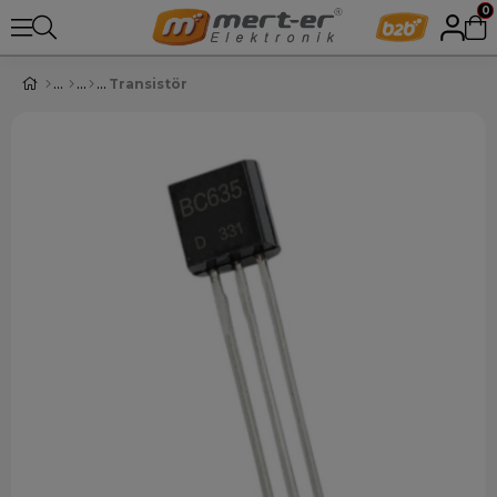
0
Transistör