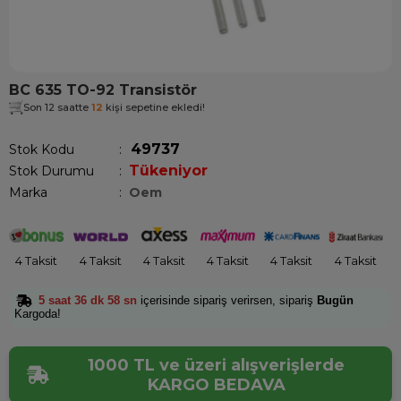
BC 635 TO-92 Transistör
Son 12 saatte
12
kişi sepetine ekledi!
49737
Stok Kodu
Tükeniyor
Stok Durumu
:
Marka
:
Oem
4 Taksit
4 Taksit
4 Taksit
4 Taksit
4 Taksit
4 Taksit
5 saat 36 dk 58 sn
içerisinde sipariş verirsen, sipariş
Bugün
Kargoda!
1000 TL ve üzeri alışverişlerde
KARGO BEDAVA