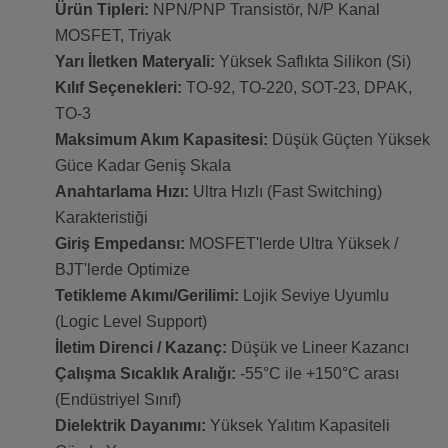
Ürün Tipleri:
NPN/PNP Transistör, N/P Kanal
MOSFET, Triyak
Yarı İletken Materyali:
Yüksek Saflıkta Silikon (Si)
Kılıf Seçenekleri:
TO-92, TO-220, SOT-23, DPAK,
TO-3
Maksimum Akım Kapasitesi:
Düşük Güçten Yüksek
Güce Kadar Geniş Skala
Anahtarlama Hızı:
Ultra Hızlı (Fast Switching)
Karakteristiği
Giriş Empedansı:
MOSFET'lerde Ultra Yüksek /
BJT'lerde Optimize
Tetikleme Akımı/Gerilimi:
Lojik Seviye Uyumlu
(Logic Level Support)
İletim Direnci / Kazanç:
Düşük ve Lineer Kazancı
Çalışma Sıcaklık Aralığı:
-55°C ile +150°C arası
(Endüstriyel Sınıf)
Dielektrik Dayanımı:
Yüksek Yalıtım Kapasiteli