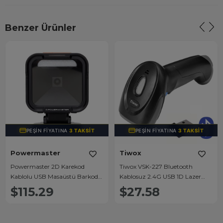
Benzer Ürünler
PEŞIN FIYATINA
3 TAKSIT
PEŞIN FIYATINA
3 TAKSIT
Powermaster
Tiwox
Powermaster 2D Karekod
Tiwox VSK-227 Bluetooth
Kablolu USB Masaüstü Barkod
Kablosuz 2.4G USB 1D Lazer
Okuyucu PM-23760
Barkod Okuyucu Tarayıcı El Tipi
$115.29
$27.58
(Bataryalı + Dongle)