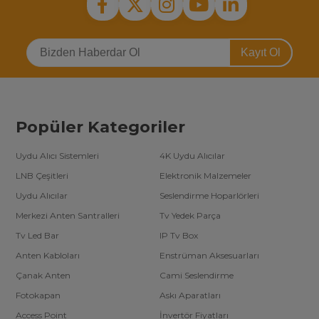
Kayıt Ol
Popüler Kategoriler
Uydu Alıcı Sistemleri
4K Uydu Alıcılar
LNB Çeşitleri
Elektronik Malzemeler
Uydu Alıcılar
Seslendirme Hoparlörleri
Merkezi Anten Santralleri
Tv Yedek Parça
Tv Led Bar
IP Tv Box
Anten Kabloları
Enstrüman Aksesuarları
Çanak Anten
Cami Seslendirme
Fotokapan
Askı Aparatları
Access Point
İnvertör Fiyatları