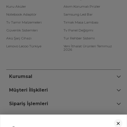
Kuru Aküler
Akım Korumalı Prizler
Notebook Adaptör
Samsung Led Bar
Tv Tamir Malzemeleri
Tırnak Masa Lambası
Güvenlik Sistemleri
Tv Panel Değişimi
Akü Şarj Cihazı
Tur Rehber Sistemi
Lenovo Lecoo Türkiye
Yeni İthalat Ürünleri Temmuz
2026
Kurumsal
Müşteri İlişkileri
Sipariş İşlemleri
Bize Ulaşın