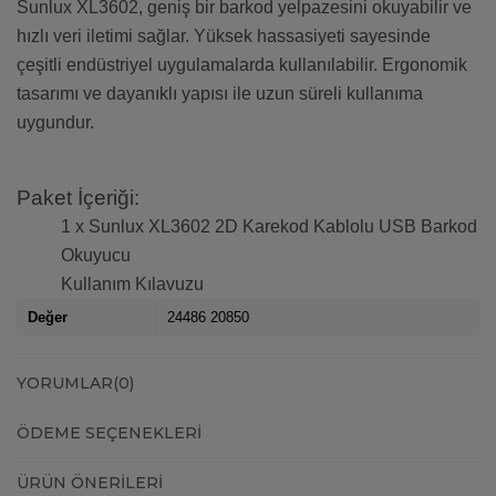
Sunlux XL3602, geniş bir barkod yelpazesini okuyabilir ve
hızlı veri iletimi sağlar. Yüksek hassasiyeti sayesinde
çeşitli endüstriyel uygulamalarda kullanılabilir. Ergonomik
tasarımı ve dayanıklı yapısı ile uzun süreli kullanıma
uygundur.
Paket İçeriği:
1 x Sunlux XL3602 2D Karekod Kablolu USB Barkod
Okuyucu
Kullanım Kılavuzu
Değer
24486 20850
YORUMLAR
(0)
ÖDEME SEÇENEKLERI
ÜRÜN ÖNERILERI