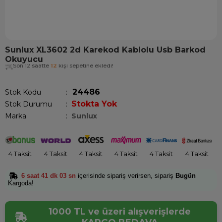
Sunlux XL3602 2d Karekod Kablolu Usb Barkod
Okuyucu
Son 12 saatte
12
kişi sepetine ekledi!
24486
Stok Kodu
Stokta Yok
Stok Durumu
:
Marka
:
Sunlux
4 Taksit
4 Taksit
4 Taksit
4 Taksit
4 Taksit
4 Taksit
6 saat 41 dk 02 sn
içerisinde sipariş verirsen, sipariş
Bugün
Kargoda!
1000 TL ve üzeri alışverişlerde