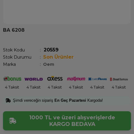
BA 6208
Son 1 saatte
1
kişi satın aldı!
20559
Stok Kodu
Son Ürünler
Stok Durumu
:
Marka
:
Oem
4 Taksit
4 Taksit
4 Taksit
4 Taksit
4 Taksit
4 Taksit
Şimdi vereceğin sipariş
En Geç Pazartesi
Kargoda!
1000 TL ve üzeri alışverişlerde
KARGO BEDAVA