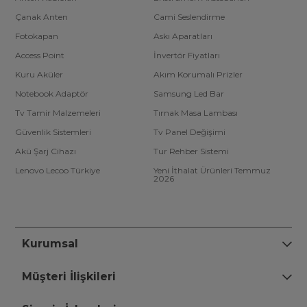
Çanak Anten
Cami Seslendirme
Fotokapan
Askı Aparatları
Access Point
İnvertör Fiyatları
Kuru Aküler
Akım Korumalı Prizler
Notebook Adaptör
Samsung Led Bar
Tv Tamir Malzemeleri
Tırnak Masa Lambası
Güvenlik Sistemleri
Tv Panel Değişimi
Akü Şarj Cihazı
Tur Rehber Sistemi
Lenovo Lecoo Türkiye
Yeni İthalat Ürünleri Temmuz
2026
Kurumsal
Müşteri İlişkileri