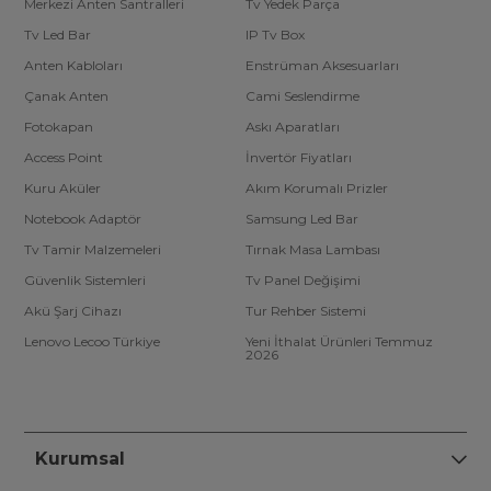
Merkezi Anten Santralleri
Tv Yedek Parça
Tv Led Bar
IP Tv Box
Anten Kabloları
Enstrüman Aksesuarları
Çanak Anten
Cami Seslendirme
Fotokapan
Askı Aparatları
Access Point
İnvertör Fiyatları
Kuru Aküler
Akım Korumalı Prizler
Notebook Adaptör
Samsung Led Bar
Tv Tamir Malzemeleri
Tırnak Masa Lambası
Güvenlik Sistemleri
Tv Panel Değişimi
Akü Şarj Cihazı
Tur Rehber Sistemi
Lenovo Lecoo Türkiye
Yeni İthalat Ürünleri Temmuz
2026
Kurumsal