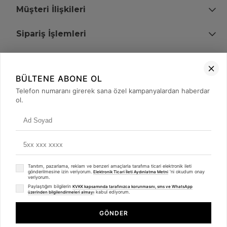
Müşteri İlişkileri
Sipariş İşlemleri
Bize Ulaşın
BÜLTENE ABONE OL
+90 (850) 473 08 08
Telefon numaranı girerek sana özel kampanyalardan haberdar
ol.
Tevfik Bey Mah. Dr. Ali Demir Cd. No:51 Kat:2 Kobi İş Merkezi
Küçükçekmece / İstanbul
Tanıtım, pazarlama, reklam ve benzeri amaçlarla tarafıma ticari elektronik ileti
gönderilmesine izin veriyorum.
'ni okudum onay
Elektronik Ticari İleti Aydınlatma Metni
veriyorum.
Paylaştığım bilgilerin
KVKK kapsamında tarafınızca korunmasını, sms ve WhatsApp
kabul ediyorum.
üzerinden bilgilendirmeleri almayı
© 2008 - 2026
merterelektronik.com
Whatsapp
- Tüm Hakları Saklıdır. Kredi kartı bilgileriniz 256bit SSL sertifikası ile
GÖNDER
korunmaktadır.