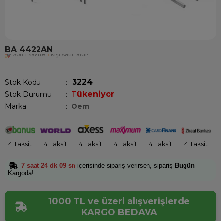
BA 4422AN
Son 1 saatte
1
kişi satın aldı!
3224
Stok Kodu
Tükeniyor
Stok Durumu
:
Marka
:
Oem
4 Taksit
4 Taksit
4 Taksit
4 Taksit
4 Taksit
4 Taksit
7 saat 24 dk 09 sn
içerisinde sipariş verirsen, sipariş
Bugün
Kargoda!
1000 TL ve üzeri alışverişlerde
KARGO BEDAVA