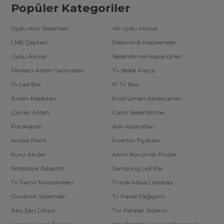
Popüler Kategoriler
Uydu Alıcı Sistemleri
4K Uydu Alıcılar
LNB Çeşitleri
Elektronik Malzemeler
Uydu Alıcılar
Seslendirme Hoparlörleri
Merkezi Anten Santralleri
Tv Yedek Parça
Tv Led Bar
IP Tv Box
Anten Kabloları
Enstrüman Aksesuarları
Çanak Anten
Cami Seslendirme
Fotokapan
Askı Aparatları
Access Point
İnvertör Fiyatları
Kuru Aküler
Akım Korumalı Prizler
Notebook Adaptör
Samsung Led Bar
Tv Tamir Malzemeleri
Tırnak Masa Lambası
Güvenlik Sistemleri
Tv Panel Değişimi
Akü Şarj Cihazı
Tur Rehber Sistemi