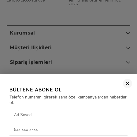
Lenovo Lecoo Türkiye
Yeni İthalat Ürünleri Temmuz
2026
Kurumsal
Müşteri İlişkileri
Sipariş İşlemleri
Bize Ulaşın
BÜLTENE ABONE OL
+90 (850) 473 08 08
Telefon numaranı girerek sana özel kampanyalardan haberdar
ol.
Tevfik Bey Mah. Dr. Ali Demir Cd. No:51 Kat:2 Kobi İş Merkezi
Küçükçekmece / İstanbul