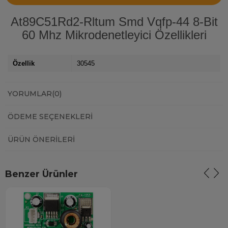
At89C51Rd2-Rltum Smd Vqfp-44 8-Bit
60 Mhz Mikrodenetleyici Özellikleri
Özellik
30545
YORUMLAR
(0)
ÖDEME SEÇENEKLERI
ÜRÜN ÖNERILERI
Benzer Ürünler