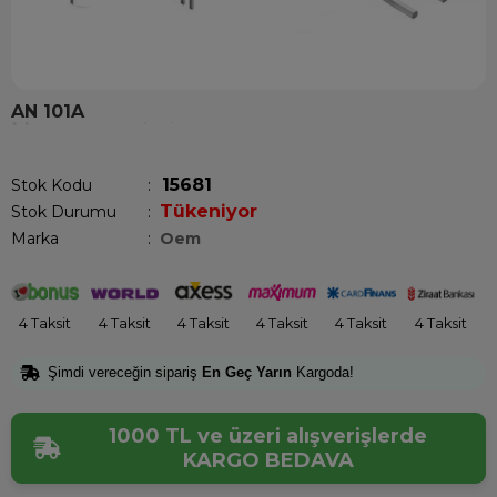
AN 101A
Son 12 saatte
12
kişi sepetine ekledi!
15681
Stok Kodu
Tükeniyor
Stok Durumu
:
Marka
:
Oem
4 Taksit
4 Taksit
4 Taksit
4 Taksit
4 Taksit
4 Taksit
Şimdi vereceğin sipariş
En Geç Yarın
Kargoda!
1000 TL ve üzeri alışverişlerde
KARGO BEDAVA