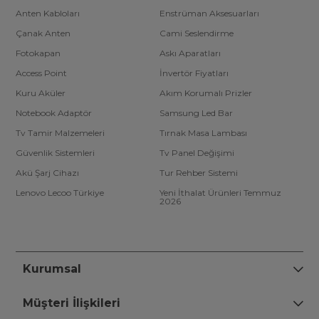
Anten Kabloları
Enstrüman Aksesuarları
Çanak Anten
Cami Seslendirme
Fotokapan
Askı Aparatları
Access Point
İnvertör Fiyatları
Kuru Aküler
Akım Korumalı Prizler
Notebook Adaptör
Samsung Led Bar
Tv Tamir Malzemeleri
Tırnak Masa Lambası
Güvenlik Sistemleri
Tv Panel Değişimi
Akü Şarj Cihazı
Tur Rehber Sistemi
Lenovo Lecoo Türkiye
Yeni İthalat Ürünleri Temmuz
2026
Kurumsal
Müşteri İlişkileri