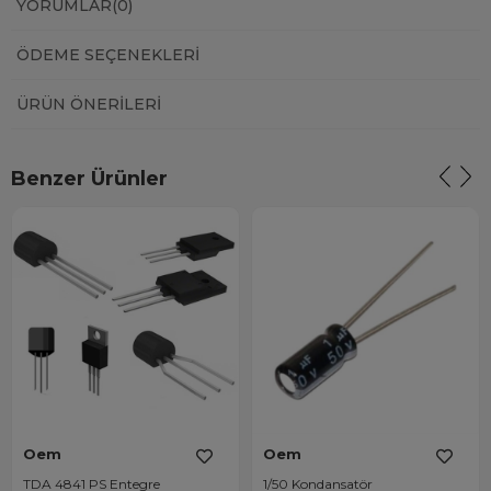
YORUMLAR
(0)
ÖDEME SEÇENEKLERI
ÜRÜN ÖNERILERI
Benzer Ürünler
Oem
Oem
TDA 4841 PS Entegre
1/50 Kondansatör