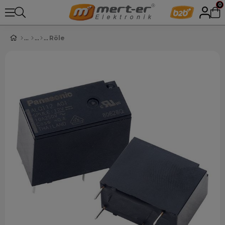
0
Röle