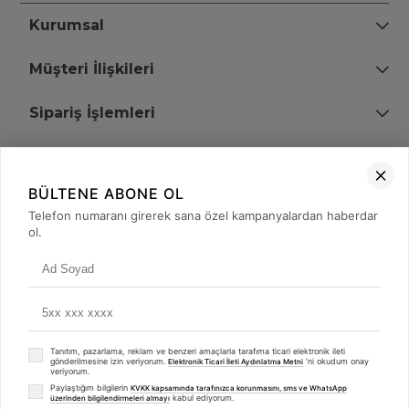
Kurumsal
Müşteri İlişkileri
Sipariş İşlemleri
Bize Ulaşın
BÜLTENE ABONE OL
+90 (850) 473 08 08
Telefon numaranı girerek sana özel kampanyalardan haberdar
ol.
Tevfik Bey Mah. Dr. Ali Demir Cd. No:51 Kat:2 Kobi İş Merkezi
Küçükçekmece / İstanbul
Tanıtım, pazarlama, reklam ve benzeri amaçlarla tarafıma ticari elektronik ileti
gönderilmesine izin veriyorum.
'ni okudum onay
Elektronik Ticari İleti Aydınlatma Metni
veriyorum.
Paylaştığım bilgilerin
KVKK kapsamında tarafınızca korunmasını, sms ve WhatsApp
kabul ediyorum.
üzerinden bilgilendirmeleri almayı