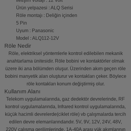
İletişim Voltajı : 12 Volt
Ürün yelpazesi : ALQ Serisi
Röle montajı : Deliğin içinden
5 Pin
Uyum : Panasonic
Model : ALQ112-12V
Röle Nedir
Röle, elektriksel yöntemlerle kontrol edilebilen mekanik
anahtarlama ünitesidir. Röle bobini ve kontaktörler olmak
üzere iki ana bölümden oluşur. Üzerinden akım geçen röle
bobini manyetik alan oluşturur ve kontakları çeker. Böylece
röle kontakları konum değiştirmiş olur.
Kullanım Alanı
Telekom uygulamalarında, gaz dedektör devrelerinde, RF
kontrol uygulamalarında, Infrared kontrol uygulamalarında,
küçük hacimli devrelerde(ciklet röle) vb çalışmalarda tercih
edilen devre elemanlarındandır. 5V, 9V, 12V, 24V, 48V,
220V çalışma gerilimlerinde, 1A-40A arası yük akımlarının