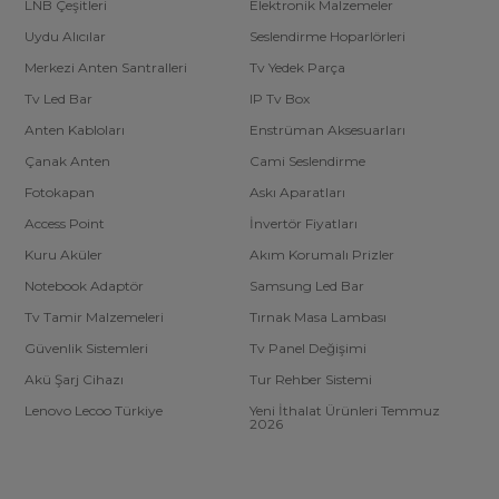
LNB Çeşitleri
Elektronik Malzemeler
Uydu Alıcılar
Seslendirme Hoparlörleri
Merkezi Anten Santralleri
Tv Yedek Parça
Tv Led Bar
IP Tv Box
Anten Kabloları
Enstrüman Aksesuarları
Çanak Anten
Cami Seslendirme
Fotokapan
Askı Aparatları
Access Point
İnvertör Fiyatları
Kuru Aküler
Akım Korumalı Prizler
Notebook Adaptör
Samsung Led Bar
Tv Tamir Malzemeleri
Tırnak Masa Lambası
Güvenlik Sistemleri
Tv Panel Değişimi
Akü Şarj Cihazı
Tur Rehber Sistemi
Lenovo Lecoo Türkiye
Yeni İthalat Ürünleri Temmuz
2026