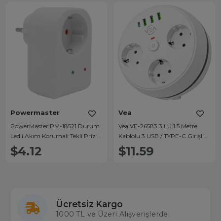
Powermaster
Vea
PowerMaster PM-18521 Durum
Vea VE-26583 3'LÜ 1.5 Metre
Ledli Akım Korumalı Tekli Priz 16
Kablolu 3 USB / TYPE-C Girişli
Amper - 3500 Watt Tekli Beyaz
Akım Korumalı Grup Priz
$4.12
$11.59
Ücretsiz Kargo
1000 TL ve Üzeri Alışverişlerde