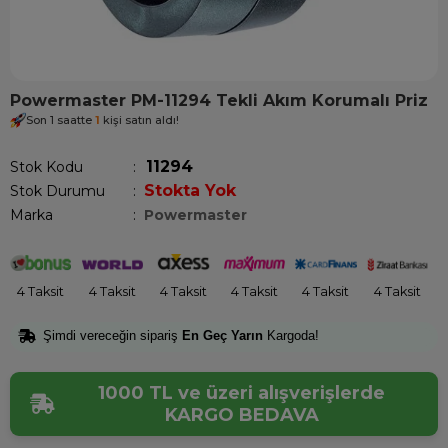
Powermaster PM-11294 Tekli Akım Korumalı Priz
Son 1 saatte
1
kişi satın aldı!
11294
Stok Kodu
Stokta Yok
Stok Durumu
:
Marka
:
Powermaster
4 Taksit
4 Taksit
4 Taksit
4 Taksit
4 Taksit
4 Taksit
Şimdi vereceğin sipariş
En Geç Yarın
Kargoda!
1000 TL ve üzeri alışverişlerde
KARGO BEDAVA