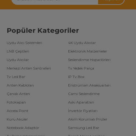
Popüler Kategoriler
Uydu Alıcı Sistemleri
4K Uydu Alıcılar
LNB Çeşitleri
Elektronik Malzemeler
Uydu Alıcılar
Seslendirme Hoparlörleri
Merkezi Anten Santralleri
Tv Yedek Parça
Tv Led Bar
IP Tv Box
Anten Kabloları
Enstrüman Aksesuarları
Çanak Anten
Cami Seslendirme
Fotokapan
Askı Aparatları
Access Point
İnvertör Fiyatları
Kuru Aküler
Akım Korumalı Prizler
Notebook Adaptör
Samsung Led Bar