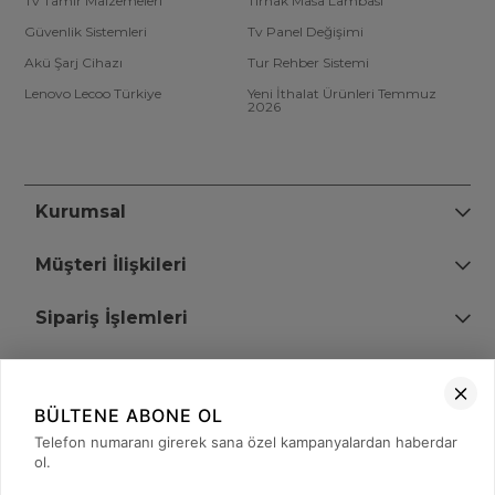
Tv Tamir Malzemeleri
Tırnak Masa Lambası
Güvenlik Sistemleri
Tv Panel Değişimi
Akü Şarj Cihazı
Tur Rehber Sistemi
Lenovo Lecoo Türkiye
Yeni İthalat Ürünleri Temmuz
2026
Kurumsal
Müşteri İlişkileri
Sipariş İşlemleri
Bize Ulaşın
BÜLTENE ABONE OL
+90 (850) 473 08 08
Telefon numaranı girerek sana özel kampanyalardan haberdar
ol.
Tevfik Bey Mah. Dr. Ali Demir Cd. No:51 Kat:2 Kobi İş Merkezi
Küçükçekmece / İstanbul