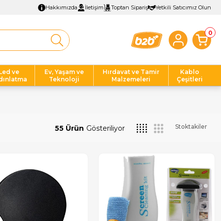
Hakkımızda
İletişim
Toptan Sipariş
Yetkili Satıcımız Olun
0
Led ve
Ev, Yaşam ve
Hırdavat ve Tamir
Kablo
dınlatma
Teknoloji
Malzemeleri
Çeşitleri
Stoktakiler
55 Ürün