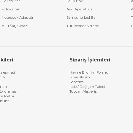
Tv Led Bar
IP Tv Box
A
Fotokapan
Askı Aparatları
A
Notebook Adaptör
Samsung Led Bar
T
Akü Şarj Cihazı
Tur Rehber Sistemi
L
kileri
Sipariş İşlemleri
özleşmesi
Havale Bildirim Formu
nlik
Siparişlerim
i
Sepetim
tları
İade / Değişim Talebi
n Korunması
Toptan Alışveriş
me Metni
ücüler