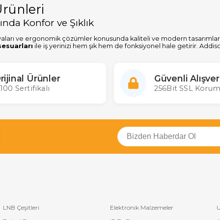
rünleri
ında Konfor ve Şıklık
yaları ve ergonomik çözümler konusunda kaliteli ve modern tasarımlar
sesuarları
ile iş yerinizi hem şık hem de fonksiyonel hale getirir. Addis
yanıklı malzemeler ve yenilikçi tasarımlar kullanılarak üretilmiştir. He
e prestij katın. Addison ile daha rahat bir çalışma ortamı yaratın!
rijinal Ürünler
Güvenli Alışver
100 Sertifikalı
256Bit SSL Korum
LNB Çeşitleri
Elektronik Malzemeler
U