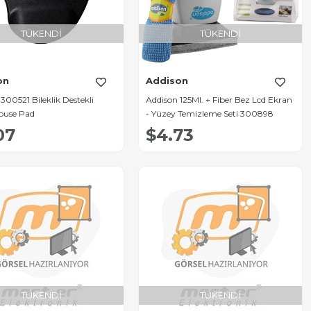
TÜKENDI
TÜKENDI
on
Addison
300521 Bileklik Destekli
Addison 125Ml. + Fiber Bez Lcd Ekran
ouse Pad
- Yüzey Temizleme Seti 300898
07
$4.73
TÜKENDI
TÜKENDI