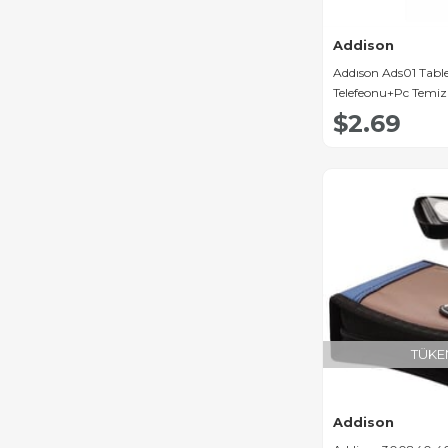
Addison
Addıson Ads01 Tabl
Telefeonu+Pc Temiz
$2.69
TÜKE
Addison