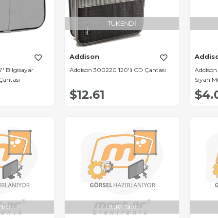
TÜKENDI
Addison
Addis
' Bilgisayar
Addison 300220 120'li CD Çantası
Addison 
Çantası
Siyah M
$12.61
$4.
NDI
TÜKENDI