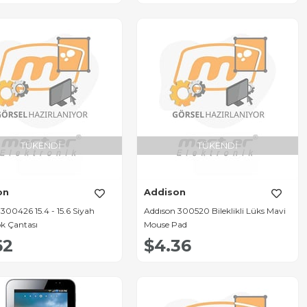
TÜKENDI
TÜKENDI
on
Addison
300426 15.4 - 15.6 Siyah
Addıson 300520 Bileklikli Lüks Mavi
k Çantası
Mouse Pad
62
$4.36