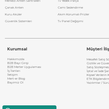
Merkezi Anten Santralleri
Tv Yedek Parça
Çanak Anten
Cami Seslendirme
Kuru Aküler
Akım Korumalı Prizler
Güvenlik Sistemleri
Tv Panel Değişimi
Kurumsal
Müşteri İliş
Hakkımızda
Mesafeli Satış S
B2B Bayi Girişi
Gizlilik ve Güve
B2B Merter Uygulaması
Satış Sözleşmes
İş İlanları
İptal ve İade Şar
İletişim
Kişisel Verileri
Mert-er Blog
ETK Bilgilendir
Bayimiz Ol
Yazılımlar / Sür