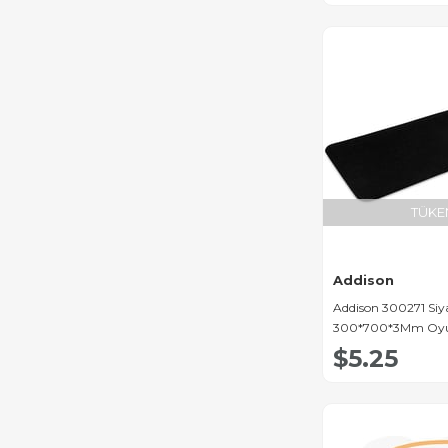
TÜKE
Addison
Addison 300271 Siy
300*700*3Mm Oy
Mouse Pad
$5.25