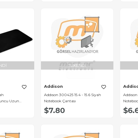
NDI
TÜKENDI
Addison
Addis
ah
Addıson 300425 15.4 - 15.6 Siyah
Addıson 
uncu Uzun
Notebook Çantası
Noteboo
$7.80
$6.