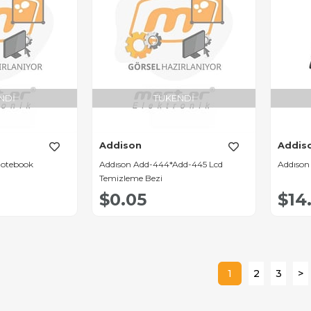
NDI
TÜKENDI
Addison
Addis
Notebook
Addıson Add-444*Add-445 Lcd
Addıson I
Temizleme Bezi
$0.05
$14
1
2
3
>