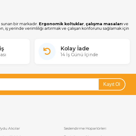
 sunan bir markadır.
Ergonomik koltuklar
,
çalışma masaları
ve
on, iş yerinde verimliliği artırmak ve çalışan konforunu sağlamak için
m ev ofis hem de kurumsal alanda kullanılabilecek şık ve fonksiyonel
iş
Kolay İade
ası
14 İş Günü İçinde
Kayıt Ol
ydu Alıcılar
Seslendirme Hoparlörleri