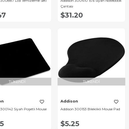
 300887 Lcd Temizleme Seti
Addıson 300410 15.6 Siyah Notebook
Çantası
47
$31.20
TÜKENDI
TÜKENDI
on
Addison
 300142 Siyah Poşetli Mouse
Addison 300153 Bileklikli Mouse Pad
15
$5.25