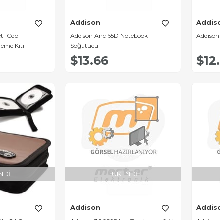
Addison
Addis
et+Cep
Addıson Anc-55D Notebook
Addison
leme Kiti
Soğutucu
$13.66
$12
NDI
TÜKENDI
Addison
Addis