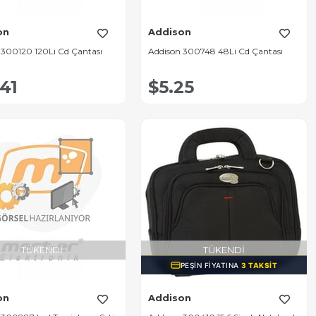
on
Addison
 300120 120Li Cd Çantası
Addison 300748 48Li Cd Çantası
.41
$5.25
TÜKENDI
TÜKENDI
PEŞIN FIYATINA
3 TAKSIT
on
Addison