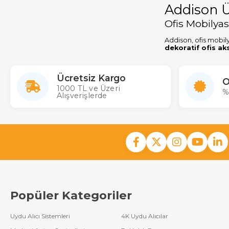
Addison Ü
Ofis Mobilyas
Addison, ofis mobil
dekoratif ofis ak
ideal ürünler sunar.
Addison ürünleri, da
Ücretsiz Kargo
mobilyalarla ofisiniz
O
1000 TL ve Üzeri
%
Alışverişlerde
Popüler Kategoriler
Uydu Alıcı Sistemleri
4K Uydu Alıcılar