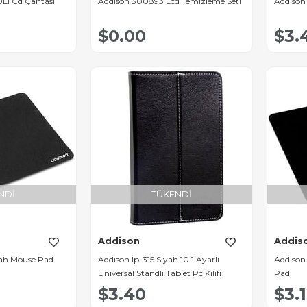
Lı Cd Çantası
Addıson 300893 Lcd Temizleme Seti
Addison
$0.00
$3.
NDI
TÜKENDI
Addison
Addis
yah Mouse Pad
Addıson Ip-315 Siyah 10.1 Ayarlı
Addıson
Unıversal Standlı Tablet Pc Kılıfı
Pad
$3.40
$3.