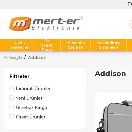
T
Tv
Uydu
Kumanda
Seslendirme
Yedek
Sistemleri
Çeşitleri
Sistemleri
Parça
Anasayfa
Addison
Addison
Filtreler
İndirimli Ürünler
Yeni Ürünler
Ücretsiz Kargo
Fırsat Ürünleri