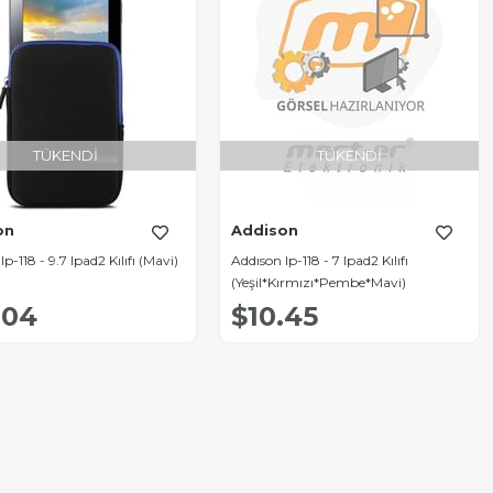
TÜKENDI
TÜKENDI
on
Addison
p-118 - 9.7 Ipad2 Kılıfı (Mavi)
Addıson Ip-118 - 7 Ipad2 Kılıfı
(Yeşil*Kırmızı*Pembe*Mavi)
.04
$10.45