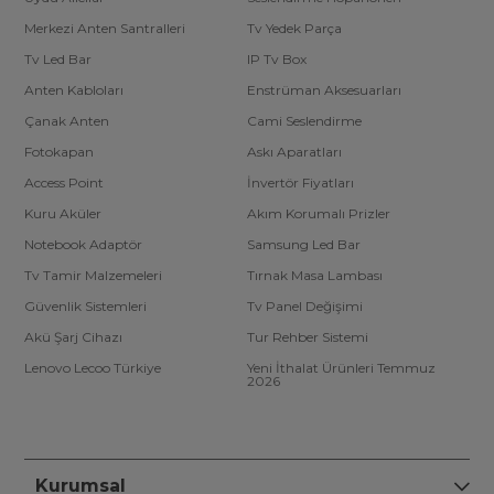
Merkezi Anten Santralleri
Tv Yedek Parça
Tv Led Bar
IP Tv Box
Anten Kabloları
Enstrüman Aksesuarları
Çanak Anten
Cami Seslendirme
Fotokapan
Askı Aparatları
Access Point
İnvertör Fiyatları
Kuru Aküler
Akım Korumalı Prizler
Notebook Adaptör
Samsung Led Bar
Tv Tamir Malzemeleri
Tırnak Masa Lambası
Güvenlik Sistemleri
Tv Panel Değişimi
Akü Şarj Cihazı
Tur Rehber Sistemi
Lenovo Lecoo Türkiye
Yeni İthalat Ürünleri Temmuz
2026
Kurumsal