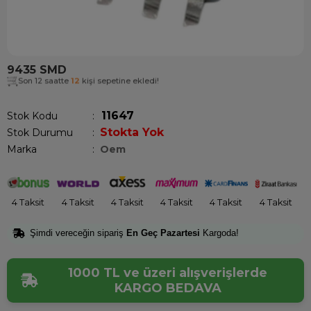
9435 SMD
Son 12 saatte
12
kişi sepetine ekledi!
11647
Stok Kodu
Stokta Yok
Stok Durumu
:
Marka
:
Oem
4 Taksit
4 Taksit
4 Taksit
4 Taksit
4 Taksit
4 Taksit
Şimdi vereceğin sipariş
En Geç Pazartesi
Kargoda!
1000 TL ve üzeri alışverişlerde
KARGO BEDAVA