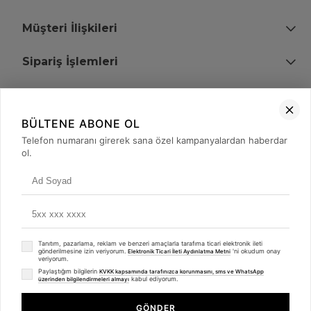
Müşteri İlişkileri
Sipariş İşlemleri
Bize Ulaşın
BÜLTENE ABONE OL
+90 (850) 473 08 08
Telefon numaranı girerek sana özel kampanyalardan haberdar
ol.
Tevfik Bey Mah. Dr. Ali Demir Cd. No:51 Kat:2 Kobi İş Merkezi
Küçükçekmece / İstanbul
Tanıtım, pazarlama, reklam ve benzeri amaçlarla tarafıma ticari elektronik ileti
gönderilmesine izin veriyorum.
'ni okudum onay
Elektronik Ticari İleti Aydınlatma Metni
veriyorum.
Paylaştığım bilgilerin
KVKK kapsamında tarafınızca korunmasını, sms ve WhatsApp
kabul ediyorum.
üzerinden bilgilendirmeleri almayı
© 2008 - 2026
merterelektronik.com
Whatsapp
- Tüm Hakları Saklıdır. Kredi kartı bilgileriniz 256bit SSL sertifikası ile
GÖNDER