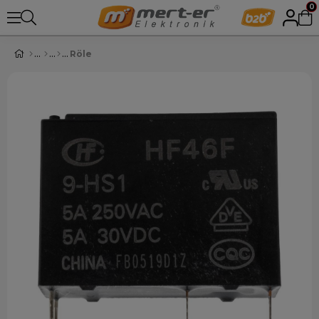
0
Röle