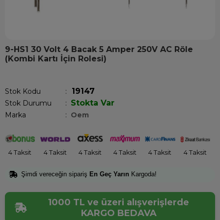
9-HS1 30 Volt 4 Bacak 5 Amper 250V AC Röle
(Kombi Kartı İçin Rolesi)
Son 1 saatte
1
kişi satın aldı!
19147
Stok Kodu
Stokta Var
Stok Durumu
:
Marka
:
Oem
4 Taksit
4 Taksit
4 Taksit
4 Taksit
4 Taksit
4 Taksit
Şimdi vereceğin sipariş
En Geç Yarın
Kargoda!
1000 TL ve üzeri alışverişlerde
KARGO BEDAVA