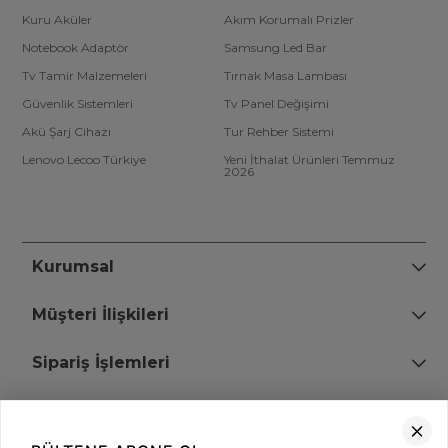
Kuru Aküler
Akım Korumalı Prizler
Notebook Adaptör
Samsung Led Bar
Tv Tamir Malzemeleri
Tırnak Masa Lambası
Güvenlik Sistemleri
Tv Panel Değişimi
Akü Şarj Cihazı
Tur Rehber Sistemi
Lenovo Lecoo Türkiye
Yeni İthalat Ürünleri Temmuz
2026
Kurumsal
Müşteri İlişkileri
Sipariş İşlemleri
Bize Ulaşın