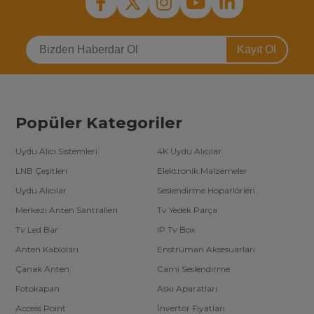
Kayıt Ol
Popüler Kategoriler
Uydu Alıcı Sistemleri
4K Uydu Alıcılar
LNB Çeşitleri
Elektronik Malzemeler
Uydu Alıcılar
Seslendirme Hoparlörleri
Merkezi Anten Santralleri
Tv Yedek Parça
Tv Led Bar
IP Tv Box
Anten Kabloları
Enstrüman Aksesuarları
Çanak Anten
Cami Seslendirme
Fotokapan
Askı Aparatları
Access Point
İnvertör Fiyatları