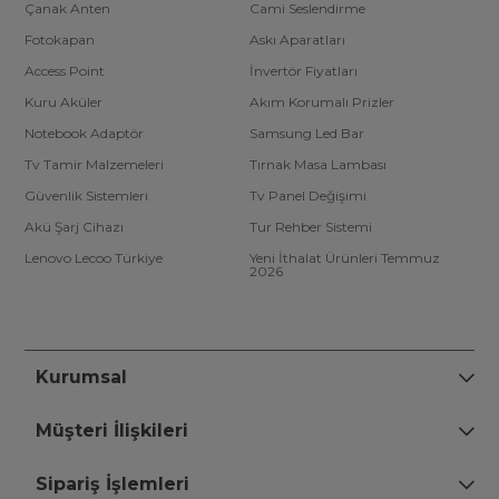
Çanak Anten
Cami Seslendirme
Fotokapan
Askı Aparatları
Access Point
İnvertör Fiyatları
Kuru Aküler
Akım Korumalı Prizler
Notebook Adaptör
Samsung Led Bar
Tv Tamir Malzemeleri
Tırnak Masa Lambası
Güvenlik Sistemleri
Tv Panel Değişimi
Akü Şarj Cihazı
Tur Rehber Sistemi
Lenovo Lecoo Türkiye
Yeni İthalat Ürünleri Temmuz
2026
Kurumsal
Müşteri İlişkileri
Sipariş İşlemleri