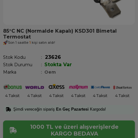
85°C NC (Normalde Kapalı) KSD301 Bimetal
Termostat
Son 1 saatte
1
kişi satın aldı!
23626
Stok Kodu
Stokta Var
Stok Durumu
:
Marka
:
Oem
4 Taksit
4 Taksit
4 Taksit
4 Taksit
4 Taksit
4 Taksit
Şimdi vereceğin sipariş
En Geç Pazartesi
Kargoda!
1000 TL ve üzeri alışverişlerde
KARGO BEDAVA