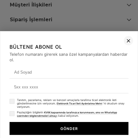
Müşteri İlişkileri
Sipariş İşlemleri
Bize Ulaşın
BÜLTENE ABONE OL
+90 (850) 473 08 08
Telefon numaranı girerek sana özel kampanyalardan haberdar
ol.
Tevfik Bey Mah. Dr. Ali Demir Cd. No:51 Kat:2 Kobi İş Merkezi
Küçükçekmece / İstanbul
Tanıtım, pazarlama, reklam ve benzeri amaçlarla tarafıma ticari elektronik ileti
gönderilmesine izin veriyorum.
'ni okudum onay
Elektronik Ticari İleti Aydınlatma Metni
veriyorum.
Paylaştığım bilgilerin
KVKK kapsamında tarafınızca korunmasını, sms ve WhatsApp
kabul ediyorum.
üzerinden bilgilendirmeleri almayı
© 2008 - 2026
merterelektronik.com
Whatsapp
- Tüm Hakları Saklıdır. Kredi kartı bilgileriniz 256bit SSL sertifikası ile
GÖNDER
korunmaktadır.