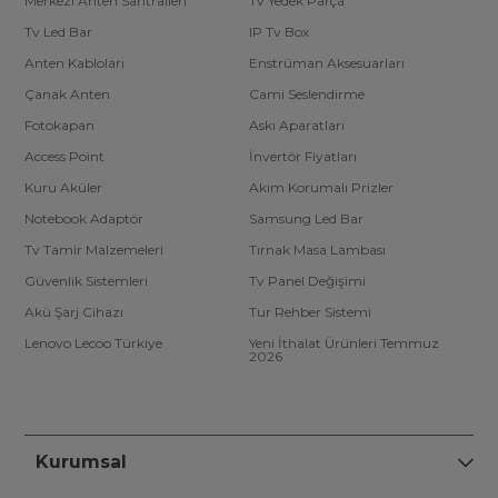
Merkezi Anten Santralleri
Tv Yedek Parça
Tv Led Bar
IP Tv Box
Anten Kabloları
Enstrüman Aksesuarları
Çanak Anten
Cami Seslendirme
Fotokapan
Askı Aparatları
Access Point
İnvertör Fiyatları
Kuru Aküler
Akım Korumalı Prizler
Notebook Adaptör
Samsung Led Bar
Tv Tamir Malzemeleri
Tırnak Masa Lambası
Güvenlik Sistemleri
Tv Panel Değişimi
Akü Şarj Cihazı
Tur Rehber Sistemi
Lenovo Lecoo Türkiye
Yeni İthalat Ürünleri Temmuz
2026
Kurumsal