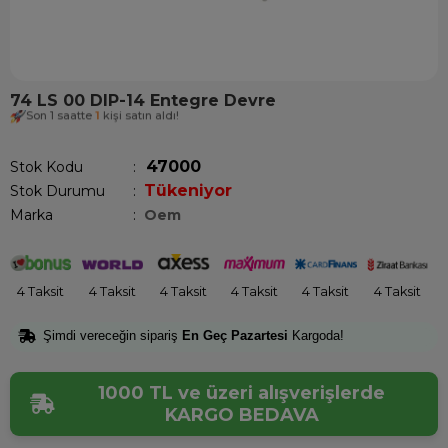
74 LS 00 DIP-14 Entegre Devre
Son 1 saatte
1
kişi satın aldı!
47000
Stok Kodu
Tükeniyor
Stok Durumu
:
Marka
:
Oem
4 Taksit
4 Taksit
4 Taksit
4 Taksit
4 Taksit
4 Taksit
Şimdi vereceğin sipariş
En Geç Pazartesi
Kargoda!
1000 TL ve üzeri alışverişlerde
KARGO BEDAVA