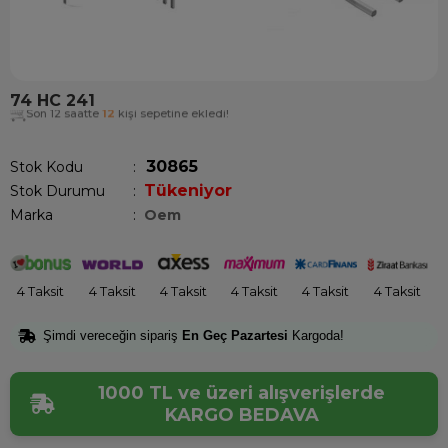
74 HC 241
Son 12 saatte
12
kişi sepetine ekledi!
30865
Stok Kodu
Tükeniyor
Stok Durumu
:
Marka
:
Oem
4 Taksit
4 Taksit
4 Taksit
4 Taksit
4 Taksit
4 Taksit
Şimdi vereceğin sipariş
En Geç Pazartesi
Kargoda!
1000 TL ve üzeri alışverişlerde
KARGO BEDAVA