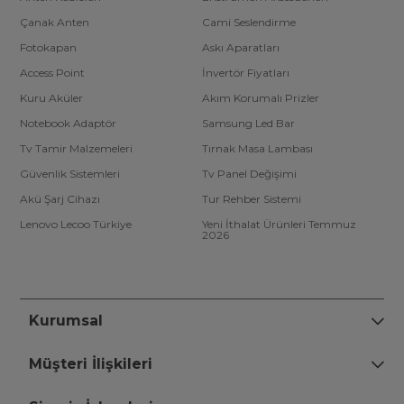
Çanak Anten
Cami Seslendirme
Fotokapan
Askı Aparatları
Access Point
İnvertör Fiyatları
Kuru Aküler
Akım Korumalı Prizler
Notebook Adaptör
Samsung Led Bar
Tv Tamir Malzemeleri
Tırnak Masa Lambası
Güvenlik Sistemleri
Tv Panel Değişimi
Akü Şarj Cihazı
Tur Rehber Sistemi
Lenovo Lecoo Türkiye
Yeni İthalat Ürünleri Temmuz
2026
Kurumsal
Müşteri İlişkileri