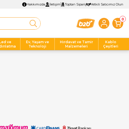
Hakkımızda
İletişim
Toptan Sipariş
Yetkili Satıcımız Olun
0
Led ve
Ev, Yaşam ve
Hırdavat ve Tamir
Kablo
dınlatma
Teknoloji
Malzemeleri
Çeşitleri