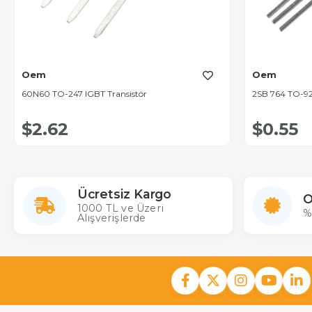
Oem
Oem
60N60 TO-247 IGBT Transistör
2SB 764 TO-92
$2.62
$0.55
Ücretsiz Kargo
O
1000 TL ve Üzeri
%
Alışverişlerde