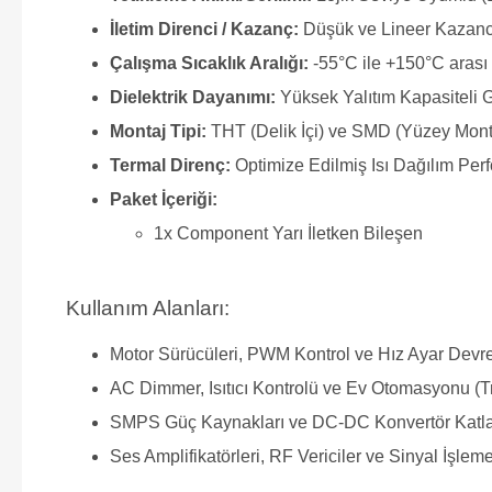
İletim Direnci / Kazanç:
Düşük ve Lineer Kazanc
Çalışma Sıcaklık Aralığı:
-55°C ile +150°C arası 
Dielektrik Dayanımı:
Yüksek Yalıtım Kapasiteli 
Montaj Tipi:
THT (Delik İçi) ve SMD (Yüzey Mon
Termal Direnç:
Optimize Edilmiş Isı Dağılım Per
Paket İçeriği:
1x Component Yarı İletken Bileşen
Kullanım Alanları:
Motor Sürücüleri, PWM Kontrol ve Hız Ayar Devre
AC Dimmer, Isıtıcı Kontrolü ve Ev Otomasyonu (T
SMPS Güç Kaynakları ve DC-DC Konvertör Katla
Ses Amplifikatörleri, RF Vericiler ve Sinyal İşleme