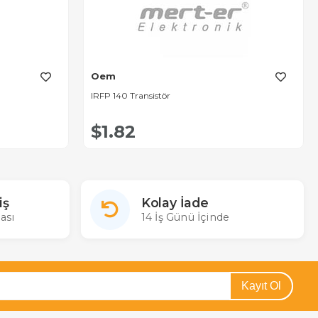
Oem
IRFP 140 Transistör
$1.82
iş
Kolay İade
ası
14 İş Günü İçinde
Kayıt Ol