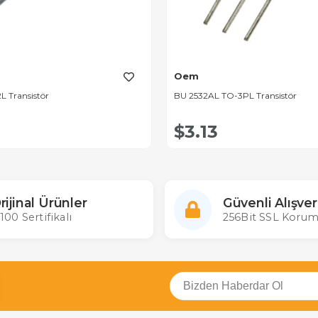
Oem
L Transistör
BU 2532AL TO-3PL Transistör
$3.13
rijinal Ürünler
Güvenli Alışver
100 Sertifikalı
256Bit SSL Korum