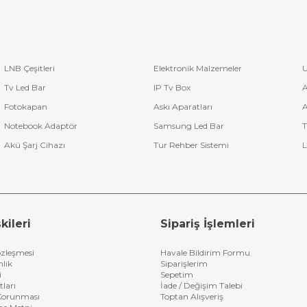
LNB Çeşitleri
Elektronik Malzemeler
U
Tv Led Bar
IP Tv Box
A
Fotokapan
Askı Aparatları
A
Notebook Adaptör
Samsung Led Bar
T
Akü Şarj Cihazı
Tur Rehber Sistemi
L
kileri
Sipariş İşlemleri
özleşmesi
Havale Bildirim Formu
nlik
Siparişlerim
i
Sepetim
tları
İade / Değişim Talebi
n Korunması
Toptan Alışveriş