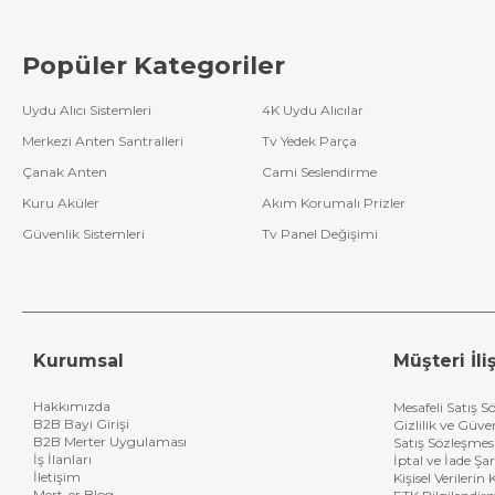
Popüler Kategoriler
Uydu Alıcı Sistemleri
4K Uydu Alıcılar
Merkezi Anten Santralleri
Tv Yedek Parça
Çanak Anten
Cami Seslendirme
Kuru Aküler
Akım Korumalı Prizler
Güvenlik Sistemleri
Tv Panel Değişimi
Kurumsal
Müşteri İliş
Hakkımızda
Mesafeli Satış S
B2B Bayi Girişi
Gizlilik ve Güve
B2B Merter Uygulaması
Satış Sözleşmes
İş İlanları
İptal ve İade Şar
İletişim
Kişisel Verileri
Mert-er Blog