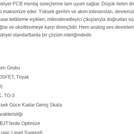
riyel PCB montaj süreçlerine tam uyum sağlar. Düşük iletim dir
ni maksimize eder. Yüksek gerilim ve akım toleransları, devrenizi 
se tetikleme eşikleri, mikrodenetleyici çıkışlarıyla doğrudan 
lar ve oksitlenmeye karşı dirençlidir. Hem analog ses devreleri
riyel standartlarda bir çözüm niteliğindedir.
tken Grubu
OSFET, Triyak
i)
, TO-3
sek Güce Kadar Geniş Skala
rakteristiği
BJT'lerde Optimize
Logic Level Support)