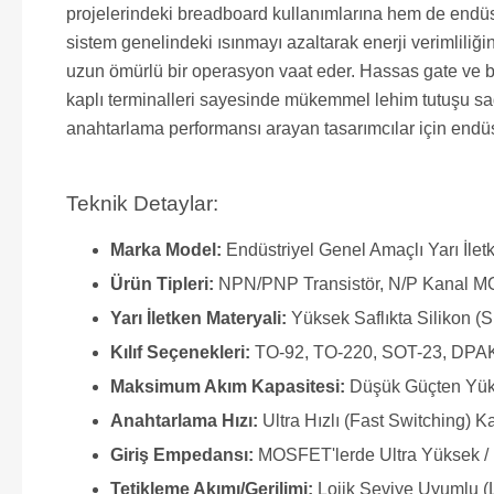
projelerindeki breadboard kullanımlarına hem de endüst
sistem genelindeki ısınmayı azaltarak enerji verimliliği
uzun ömürlü bir operasyon vaat eder. Hassas gate ve ba
kaplı terminalleri sayesinde mükemmel lehim tutuşu sağ
anahtarlama performansı arayan tasarımcılar için endüst
Teknik Detaylar:
Marka Model:
Endüstriyel Genel Amaçlı Yarı İle
Ürün Tipleri:
NPN/PNP Transistör, N/P Kanal M
Yarı İletken Materyali:
Yüksek Saflıkta Silikon (S
Kılıf Seçenekleri:
TO-92, TO-220, SOT-23, DPAK
Maksimum Akım Kapasitesi:
Düşük Güçten Yük
Anahtarlama Hızı:
Ultra Hızlı (Fast Switching) Ka
Giriş Empedansı:
MOSFET'lerde Ultra Yüksek / 
Tetikleme Akımı/Gerilimi:
Lojik Seviye Uyumlu (