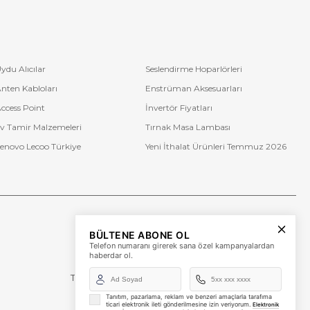
ydu Alıcılar
Seslendirme Hoparlörleri
nten Kabloları
Enstrüman Aksesuarları
ccess Point
İnvertör Fiyatları
v Tamir Malzemeleri
Tırnak Masa Lambası
enovo Lecoo Türkiye
Yeni İthalat Ürünleri Temmuz 2026
Bize Ulaşın
BÜLTENE ABONE OL
+90 (850) 473 08 08
Telefon numaranı girerek sana özel kampanyalardan
haberdar ol.
Tevfik Bey Mah. Dr. Ali Demir Cd. No:51 Kat:2 Kobi İş
Merkezi
Küçükçekmece / İstanbul
Tanıtım, pazarlama, reklam ve benzeri amaçlarla tarafıma
ticari elektronik ileti gönderilmesine izin veriyorum.
Elektronik