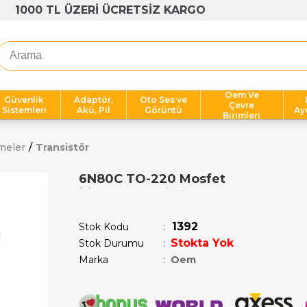
1000 TL ÜZERİ ÜCRETSİZ KARGO
Oem Ve
Güvenlik
Adaptör,
Oto Ses ve
Çevre
Sistemleri
Akü, Pil
Görüntü
Ay
Birimleri
meler
Transistör
6N80C TO-220 Mosfet
Son 12 saatte
12
kişi sepetine ekledi!
1392
Stok Kodu
Stokta Yok
Stok Durumu
:
Marka
:
Oem