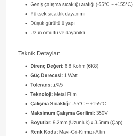
Geniş çalışma sıcaklığı aralığı (-55°C ~ +155°C)
Yüksek sıcaklık dayanımı
Düşük gürültülü yapı
Uzun ömürlü ve dayanıklı
Teknik Detaylar:
Direnç Değeri:
6.8 Kohm (6K8)
Güç Derecesi:
1 Watt
Tolerans:
±%5
Teknoloji:
Metal Film
Çalışma Sıcaklığı:
-55°C ~ +155°C
Maksimum Çalışma Gerilimi:
350V
Boyutlar:
9.2mm (Uzunluk) x 3.5mm (Çap)
Renk Kodu:
Mavi-Gri-Kırmızı-Altın