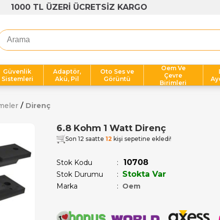
1000 TL ÜZERİ ÜCRETSİZ KARGO
Oem Ve
Güvenlik
Adaptör,
Oto Ses ve
Çevre
Sistemleri
Akü, Pil
Görüntü
Ay
Birimleri
meler
Direnç
6.8 Kohm 1 Watt Direnç
Son 12 saatte
12
kişi sepetine ekledi!
10708
Stok Kodu
Stokta Var
Stok Durumu
:
Marka
:
Oem