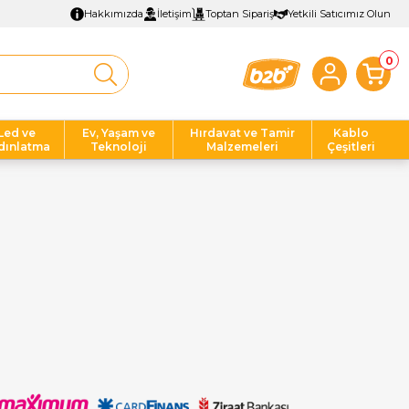
Hakkımızda
İletişim
Toptan Sipariş
Yetkili Satıcımız Olun
0
Led ve
Ev, Yaşam ve
Hırdavat ve Tamir
Kablo
dınlatma
Teknoloji
Malzemeleri
Çeşitleri