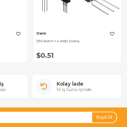
Oem
330 Kohm 1.4 Watt Direnç
$0.51
iş
Kolay İade
ası
14 İş Günü İçinde
Kayıt Ol