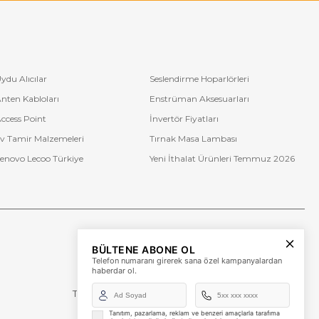
ydu Alıcılar
Seslendirme Hoparlörleri
nten Kabloları
Enstrüman Aksesuarları
ccess Point
İnvertör Fiyatları
v Tamir Malzemeleri
Tırnak Masa Lambası
enovo Lecoo Türkiye
Yeni İthalat Ürünleri Temmuz 2026
Bize Ulaşın
BÜLTENE ABONE OL
+90 (850) 473 08 08
Telefon numaranı girerek sana özel kampanyalardan
haberdar ol.
Tevfik Bey Mah. Dr. Ali Demir Cd. No:51 Kat:2 Kobi İş
Merkezi
Küçükçekmece / İstanbul
Tanıtım, pazarlama, reklam ve benzeri amaçlarla tarafıma