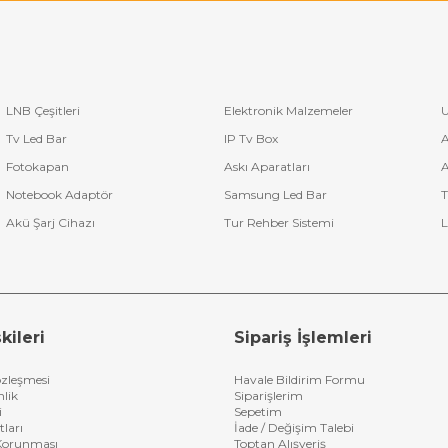
LNB Çeşitleri
Elektronik Malzemeler
U
Tv Led Bar
IP Tv Box
A
Fotokapan
Askı Aparatları
A
Notebook Adaptör
Samsung Led Bar
T
Akü Şarj Cihazı
Tur Rehber Sistemi
L
kileri
Sipariş İşlemleri
özleşmesi
Havale Bildirim Formu
nlik
Siparişlerim
i
Sepetim
tları
İade / Değişim Talebi
n Korunması
Toptan Alışveriş