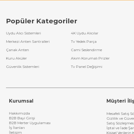
Popüler Kategoriler
Uydu Alıcı Sistemleri
4K Uydu Alıcılar
Merkezi Anten Santralleri
Tv Yedek Parça
Çanak Anten
Cami Seslendirme
Kuru Aküler
Akım Korumalı Prizler
Güvenlik Sistemleri
Tv Panel Değişimi
Kurumsal
Müşteri İliş
Hakkımızda
Mesafeli Satış S
B2B Bayi Girişi
Gizlilik ve Güve
B2B Merter Uygulaması
Satış Sözleşmes
İş İlanları
İptal ve İade Şar
İletişim
Kişisel Verileri