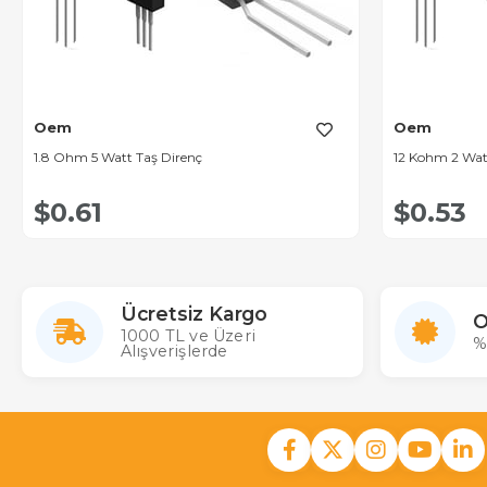
Oem
Oem
1.8 Ohm 5 Watt Taş Direnç
12 Kohm 2 Wat
$0.61
$0.53
Ücretsiz Kargo
O
1000 TL ve Üzeri
%
Alışverişlerde