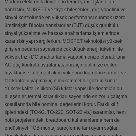
Modern elektronik devrelerin temel yapı taşları olan
transistör, MOSFET ve triyak bileşenleri, güç yönetimi ve
sinyal kontrolünde en yüksek performansı sunmak üzere
üretilmiştir. Bipolar transistörler (BJT) düşük gürültülü
sinyal yükseltme ve hassas anahtarlama işlemlerinde
kararlı bir yapı sergilerken, MOSFET teknolojisi yüksek
giriş empedansı sayesinde çok düşük enerji tüketimi ile
yüksek hızlı DC anahtarlama yapabilmenize olanak tanır.
AC güç kontrolü uygulamalarınız için optimize edilen
triyaklar ise, alternatif akım yüklerini doğrudan sürmek ve
faz kontrolü yapmak için mükemmel bir çözüm sunar.
Yüksek kaliteli silikon (Si) kristal yapısı ile donatılan bu
bileşenler, termal kararlılıkları sayesinde en zorlu çalışma
koşullarında bile nominal değerlerini korur. Farklı kılıf
tiplerindeki (TO-92, TO-220, SOT-23 vb.) tasarımlar, hem
hobi projelerindeki breadboard kullanımlarına hem de
endüstriyel PCB montaj süreçlerine tam uyum sağlar.
Düşük iletim direnci ve minimize edilmiş doyum gerilimi