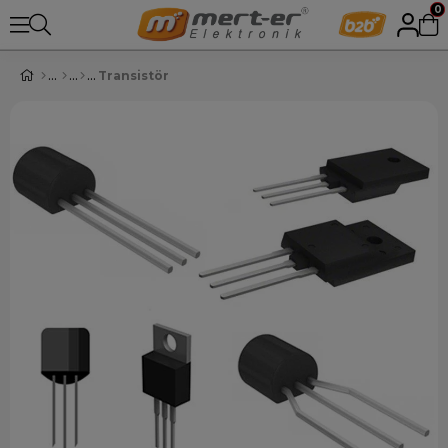
0
Transistör