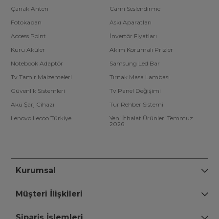
Çanak Anten
Cami Seslendirme
Fotokapan
Askı Aparatları
Access Point
İnvertör Fiyatları
Kuru Aküler
Akım Korumalı Prizler
Notebook Adaptör
Samsung Led Bar
Tv Tamir Malzemeleri
Tırnak Masa Lambası
Güvenlik Sistemleri
Tv Panel Değişimi
Akü Şarj Cihazı
Tur Rehber Sistemi
Lenovo Lecoo Türkiye
Yeni İthalat Ürünleri Temmuz
2026
Kurumsal
Müşteri İlişkileri
Sipariş İşlemleri