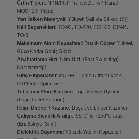
Ürün Tipleri:
NPN/PNP Transistör, N/P Kanal
MOSFET, Triyak
Yarı İletken Materyali:
Yüksek Saflıkta Silikon (Si)
Kılıf Seçenekleri:
TO-92, TO-220, SOT-23, DPAK,
TO-3
Maksimum Akım Kapasitesi:
Düşük Güçten Yüksek
Güce Kadar Geniş Skala
Anahtarlama Hızı:
Ultra Hızlı (Fast Switching)
Karakteristiği
Giriş Empedansı:
MOSFET'lerde Ultra Yüksek /
BJT'lerde Optimize
Tetikleme Akımı/Gerilimi:
Lojik Seviye Uyumlu
(Logic Level Support)
İletim Direnci / Kazanç:
Düşük ve Lineer Kazancı
Çalışma Sıcaklık Aralığı:
-55°C ile +150°C arası
(Endüstriyel Sınıf)
Dielektrik Dayanımı:
Yüksek Yalıtım Kapasiteli