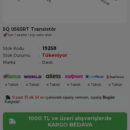
5Q 0565RT Transistör
Son 1 saatte
1
kişi satın aldı!
19258
Stok Kodu
Tükeniyor
Stok Durumu
:
Marka
:
Oem
4 Taksit
4 Taksit
4 Taksit
4 Taksit
4 Taksit
4 Taksit
8 saat 35 dk 13 sn
içerisinde sipariş verirsen, sipariş
Bugün
Kargoda!
1000 TL ve üzeri alışverişlerde
KARGO BEDAVA