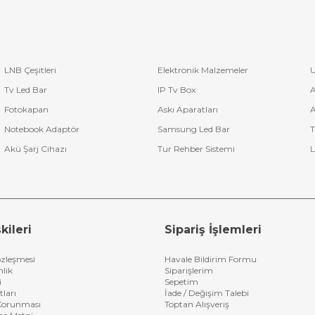
LNB Çeşitleri
Elektronik Malzemeler
U
Tv Led Bar
IP Tv Box
A
Fotokapan
Askı Aparatları
A
Notebook Adaptör
Samsung Led Bar
T
Akü Şarj Cihazı
Tur Rehber Sistemi
L
kileri
Sipariş İşlemleri
özleşmesi
Havale Bildirim Formu
nlik
Siparişlerim
i
Sepetim
tları
İade / Değişim Talebi
n Korunması
Toptan Alışveriş