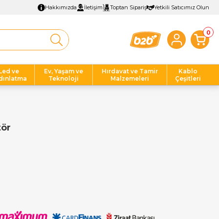
Hakkımızda
İletişim
Toptan Sipariş
Yetkili Satıcımız Olun
0
Led ve
Ev, Yaşam ve
Hırdavat ve Tamir
Kablo
dınlatma
Teknoloji
Malzemeleri
Çeşitleri
tör