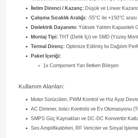
İletim Direnci / Kazanç:
Düşük ve Lineer Kazanc
Çalışma Sıcaklık Aralığı:
-55°C ile +150°C arası 
Dielektrik Dayanımı:
Yüksek Yalıtım Kapasiteli 
Montaj Tipi:
THT (Delik İçi) ve SMD (Yüzey Mon
Termal Direnç:
Optimize Edilmiş Isı Dağılım Per
Paket İçeriği:
1x Component Yarı İletken Bileşen
Kullanım Alanları:
Motor Sürücüleri, PWM Kontrol ve Hız Ayar Devre
AC Dimmer, Isıtıcı Kontrolü ve Ev Otomasyonu (T
SMPS Güç Kaynakları ve DC-DC Konvertör Katla
Ses Amplifikatörleri, RF Vericiler ve Sinyal İşleme