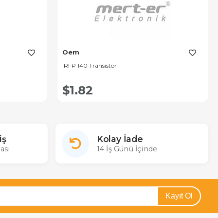
Oem
IRFP 140 Transistör
$1.82
iş
Kolay İade
ası
14 İş Günü İçinde
Kayıt Ol