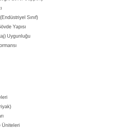
ı
(Endüstriyel Sınıf)
Gövde Yapısı
taj) Uygunluğu
formansı
leri
riyak)
rı
 Üniteleri