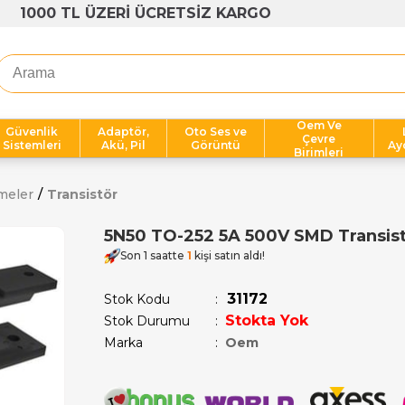
1000 TL ÜZERİ ÜCRETSİZ KARGO
Oem Ve
Güvenlik
Adaptör,
Oto Ses ve
Çevre
Sistemleri
Akü, Pil
Görüntü
Ay
Birimleri
meler
Transistör
5N50 TO-252 5A 500V SMD Transis
Son 1 saatte
1
kişi satın aldı!
31172
Stok Kodu
Stokta Yok
Stok Durumu
:
Marka
:
Oem