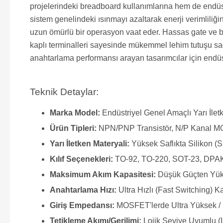
projelerindeki breadboard kullanımlarına hem de endüst
sistem genelindeki ısınmayı azaltarak enerji verimliliği
uzun ömürlü bir operasyon vaat eder. Hassas gate ve ba
kaplı terminalleri sayesinde mükemmel lehim tutuşu sağ
anahtarlama performansı arayan tasarımcılar için endüst
Teknik Detaylar:
Marka Model:
Endüstriyel Genel Amaçlı Yarı İle
Ürün Tipleri:
NPN/PNP Transistör, N/P Kanal M
Yarı İletken Materyali:
Yüksek Saflıkta Silikon (S
Kılıf Seçenekleri:
TO-92, TO-220, SOT-23, DPAK
Maksimum Akım Kapasitesi:
Düşük Güçten Yük
Anahtarlama Hızı:
Ultra Hızlı (Fast Switching) Ka
Giriş Empedansı:
MOSFET'lerde Ultra Yüksek / 
Tetikleme Akımı/Gerilimi:
Lojik Seviye Uyumlu (