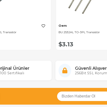
Oem
L Transistör
BU 2532AL TO-3PL Transistör
$3.13
rijinal Ürünler
Güvenli Alışver
100 Sertifikalı
256Bit SSL Korum