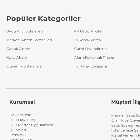
Popüler Kategoriler
Uydu Alıcı Sistemleri
4K Uydu Alıcılar
Merkezi Anten Santralleri
Tv Yedek Parça
Çanak Anten
Cami Seslendirme
Kuru Aküler
Akım Korumalı Prizler
Güvenlik Sistemleri
Tv Panel Değişimi
Kurumsal
Müşteri İliş
Hakkımızda
Mesafeli Satış S
B2B Bayi Girişi
Gizlilik ve Güve
B2B Merter Uygulaması
Satış Sözleşmes
İş İlanları
İptal ve İade Şar
İletişim
Kişisel Verileri
Mert-er Blog