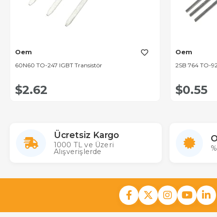
Oem
Oem
60N60 TO-247 IGBT Transistör
2SB 764 TO-92
$2.62
$0.55
Ücretsiz Kargo
O
1000 TL ve Üzeri
%
Alışverişlerde