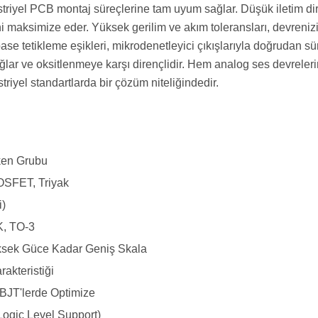
riyel PCB montaj süreçlerine tam uyum sağlar. Düşük iletim dir
ni maksimize eder. Yüksek gerilim ve akım toleransları, devrenizi 
se tetikleme eşikleri, mikrodenetleyici çıkışlarıyla doğrudan 
lar ve oksitlenmeye karşı dirençlidir. Hem analog ses devreleri
riyel standartlarda bir çözüm niteliğindedir.
tken Grubu
OSFET, Triyak
i)
, TO-3
sek Güce Kadar Geniş Skala
rakteristiği
BJT'lerde Optimize
Logic Level Support)