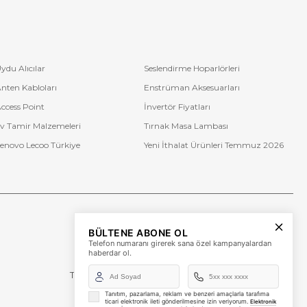
ydu Alıcılar
Seslendirme Hoparlörleri
nten Kabloları
Enstrüman Aksesuarları
ccess Point
İnvertör Fiyatları
v Tamir Malzemeleri
Tırnak Masa Lambası
enovo Lecoo Türkiye
Yeni İthalat Ürünleri Temmuz 2026
Bize Ulaşın
BÜLTENE ABONE OL
+90 (850) 473 08 08
Telefon numaranı girerek sana özel kampanyalardan
haberdar ol.
Tevfik Bey Mah. Dr. Ali Demir Cd. No:51 Kat:2 Kobi İş
Merkezi
Küçükçekmece / İstanbul
Tanıtım, pazarlama, reklam ve benzeri amaçlarla tarafıma
ticari elektronik ileti gönderilmesine izin veriyorum.
Elektronik