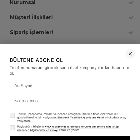
Kurumsal
Müşteri İlişkileri
Sipariş İşlemleri
Bize Ulaşın
BÜLTENE ABONE OL
+90 (850) 473 08 08
Telefon numaranı girerek sana özel kampanyalardan haberdar
ol.
Tevfik Bey Mah. Dr. Ali Demir Cd. No:51 Kat:2 Kobi İş Merkezi
Küçükçekmece / İstanbul
Tanıtım, pazarlama, reklam ve benzeri amaçlarla tarafıma ticari elektronik ileti
gönderilmesine izin veriyorum.
'ni okudum onay
Elektronik Ticari İleti Aydınlatma Metni
veriyorum.
Paylaştığım bilgilerin
KVKK kapsamında tarafınızca korunmasını, sms ve WhatsApp
kabul ediyorum.
üzerinden bilgilendirmeleri almayı
© 2008 - 2026
merterelektronik.com
Whatsapp