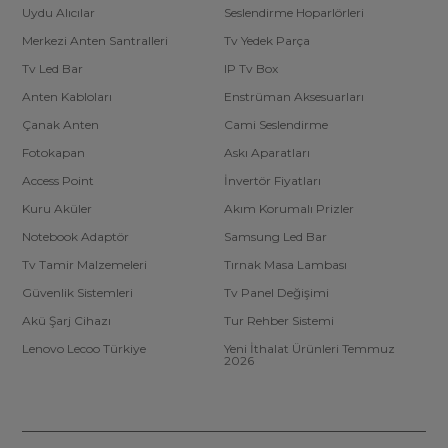
Uydu Alıcılar
Seslendirme Hoparlörleri
Merkezi Anten Santralleri
Tv Yedek Parça
Tv Led Bar
IP Tv Box
Anten Kabloları
Enstrüman Aksesuarları
Çanak Anten
Cami Seslendirme
Fotokapan
Askı Aparatları
Access Point
İnvertör Fiyatları
Kuru Aküler
Akım Korumalı Prizler
Notebook Adaptör
Samsung Led Bar
Tv Tamir Malzemeleri
Tırnak Masa Lambası
Güvenlik Sistemleri
Tv Panel Değişimi
Akü Şarj Cihazı
Tur Rehber Sistemi
Lenovo Lecoo Türkiye
Yeni İthalat Ürünleri Temmuz
2026