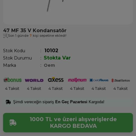
47 MF 35 V Kondansatör
Son 1 günde
7
kişi sepetine ekledi!
10102
Stok Kodu
Stokta Var
Stok Durumu
:
Marka
:
Oem
4 Taksit
4 Taksit
4 Taksit
4 Taksit
4 Taksit
4 Taksit
Şimdi vereceğin sipariş
En Geç Pazartesi
Kargoda!
1000 TL ve üzeri alışverişlerde
KARGO BEDAVA