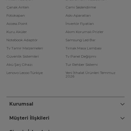
Çanak Anten
Cami Seslendirme
Fotokapan
Askı Aparatları
Access Point
İnvertör Fiyatları
Kuru Aküler
Akım Korumalı Prizler
Notebook Adaptör
Samsung Led Bar
Tv Tamir Malzemeleri
Tırnak Masa Lambası
Güvenlik Sistemleri
Tv Panel Değişimi
Akü Şarj Cihazı
Tur Rehber Sistemi
Lenovo Lecoo Türkiye
Yeni İthalat Ürünleri Temmuz
2026
Kurumsal
Müşteri İlişkileri