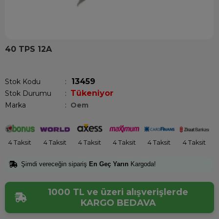
40 TPS 12A
Son 1 haftada
135
kişi sepetine ekledi!
13459
Stok Kodu
Tükeniyor
Stok Durumu
:
Marka
:
Oem
4 Taksit
4 Taksit
4 Taksit
4 Taksit
4 Taksit
4 Taksit
Şimdi vereceğin sipariş
En Geç Yarın
Kargoda!
1000 TL ve üzeri alışverişlerde
KARGO BEDAVA