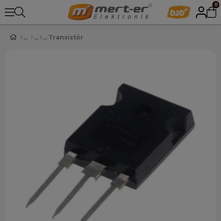
0
Transistör