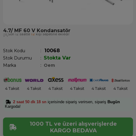
4.7/ MF 60 V Kondansatör
Son 12 saatte
12
kişi sepetine ekledi!
10068
Stok Kodu
Stokta Var
Stok Durumu
:
Marka
:
Oem
4 Taksit
4 Taksit
4 Taksit
4 Taksit
4 Taksit
4 Taksit
2 saat 50 dk 18 sn
içerisinde sipariş verirsen, sipariş
Bugün
Kargoda!
1000 TL ve üzeri alışverişlerde
KARGO BEDAVA