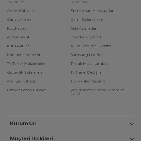
Tv Led Bar
IP Tv Box
Anten Kabloları
Enstrüman Aksesuarları
Çanak Anten
Cami Seslendirme
Fotokapan
Askı Aparatları
Access Point
İnvertör Fiyatları
Kuru Aküler
Akım Korumalı Prizler
Notebook Adaptör
Samsung Led Bar
Tv Tamir Malzemeleri
Tırnak Masa Lambası
Güvenlik Sistemleri
Tv Panel Değişimi
Akü Şarj Cihazı
Tur Rehber Sistemi
Lenovo Lecoo Türkiye
Yeni İthalat Ürünleri Temmuz
2026
Kurumsal
Müşteri İlişkileri