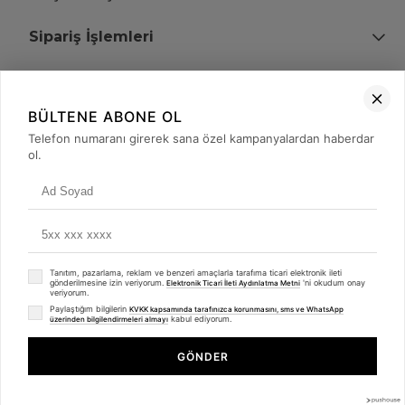
Sipariş İşlemleri
Bize Ulaşın
BÜLTENE ABONE OL
+90 (850) 473 08 08
Telefon numaranı girerek sana özel kampanyalardan haberdar
ol.
Tevfik Bey Mah. Dr. Ali Demir Cd. No:51 Kat:2 Kobi İş Merkezi
Küçükçekmece / İstanbul
Tanıtım, pazarlama, reklam ve benzeri amaçlarla tarafıma ticari elektronik ileti
gönderilmesine izin veriyorum.
'ni okudum onay
Elektronik Ticari İleti Aydınlatma Metni
veriyorum.
Paylaştığım bilgilerin
KVKK kapsamında tarafınızca korunmasını, sms ve WhatsApp
kabul ediyorum.
üzerinden bilgilendirmeleri almayı
© 2008 - 2026
merterelektronik.com
Whatsapp
- Tüm Hakları Saklıdır. Kredi kartı bilgileriniz 256bit SSL sertifikası ile
GÖNDER
korunmaktadır.