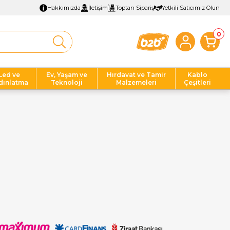
Hakkımızda
İletişim
Toptan Sipariş
Yetkili Satıcımız Olun
0
Led ve
Ev, Yaşam ve
Hırdavat ve Tamir
Kablo
dınlatma
Teknoloji
Malzemeleri
Çeşitleri