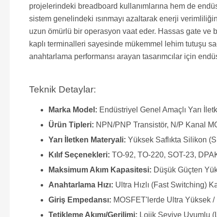
projelerindeki breadboard kullanımlarına hem de endüst
sistem genelindeki ısınmayı azaltarak enerji verimliliği
uzun ömürlü bir operasyon vaat eder. Hassas gate ve ba
kaplı terminalleri sayesinde mükemmel lehim tutuşu sağ
anahtarlama performansı arayan tasarımcılar için endüst
Teknik Detaylar:
Marka Model:
Endüstriyel Genel Amaçlı Yarı İle
Ürün Tipleri:
NPN/PNP Transistör, N/P Kanal M
Yarı İletken Materyali:
Yüksek Saflıkta Silikon (S
Kılıf Seçenekleri:
TO-92, TO-220, SOT-23, DPAK
Maksimum Akım Kapasitesi:
Düşük Güçten Yük
Anahtarlama Hızı:
Ultra Hızlı (Fast Switching) Ka
Giriş Empedansı:
MOSFET'lerde Ultra Yüksek / 
Tetikleme Akımı/Gerilimi:
Lojik Seviye Uyumlu (