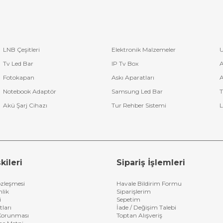
LNB Çeşitleri
Elektronik Malzemeler
U
Tv Led Bar
IP Tv Box
A
Fotokapan
Askı Aparatları
A
Notebook Adaptör
Samsung Led Bar
T
Akü Şarj Cihazı
Tur Rehber Sistemi
L
kileri
Sipariş İşlemleri
özleşmesi
Havale Bildirim Formu
nlik
Siparişlerim
i
Sepetim
tları
İade / Değişim Talebi
n Korunması
Toptan Alışveriş