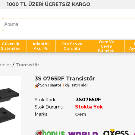
1000 TL ÜZERİ ÜCRETSİZ KARGO
Oem Ve
Güvenlik
Adaptör,
Oto Ses ve
Çevre
Sistemleri
Akü, Pil
Görüntü
Ay
Birimleri
meler
Transistör
3S 0765RF Transistör
Son 1 saatte
1
kişi satın aldı!
3S0765RF
Stok Kodu
Stokta Yok
Stok Durumu
:
Marka
:
Oem