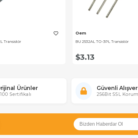
Oem
L Transistör
BU 2532AL TO-3PL Transistör
$3.13
rijinal Ürünler
Güvenli Alışver
100 Sertifikalı
256Bit SSL Korum