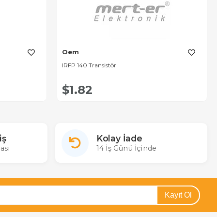
Oem
IRFP 140 Transistör
$1.82
iş
Kolay İade
ası
14 İş Günü İçinde
Kayıt Ol