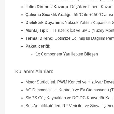
İletim Direnci / Kazanç:
Düşük ve Lineer Kazanc
Çalışma Sıcaklık Aralığı:
-55°C ile +150°C arası 
Dielektrik Dayanımı:
Yüksek Yalıtım Kapasiteli 
Montaj Tipi:
THT (Delik İçi) ve SMD (Yüzey Mon
Termal Direnç:
Optimize Edilmiş Isı Dağılım Per
Paket İçeriği:
1x Component Yarı İletken Bileşen
Kullanım Alanları:
Motor Sürücüleri, PWM Kontrol ve Hız Ayar Devre
AC Dimmer, Isıtıcı Kontrolü ve Ev Otomasyonu (T
SMPS Güç Kaynakları ve DC-DC Konvertör Katla
Ses Amplifikatörleri, RF Vericiler ve Sinyal İşleme