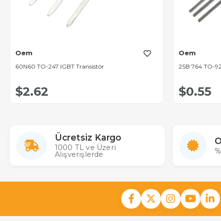
Oem
Oem
60N60 TO-247 IGBT Transistör
2SB 764 TO-92
$2.62
$0.55
Ücretsiz Kargo
O
1000 TL ve Üzeri
%
Alışverişlerde