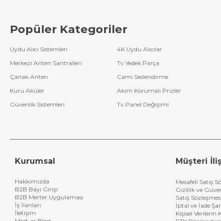
Popüler Kategoriler
Uydu Alıcı Sistemleri
4K Uydu Alıcılar
Merkezi Anten Santralleri
Tv Yedek Parça
Çanak Anten
Cami Seslendirme
Kuru Aküler
Akım Korumalı Prizler
Güvenlik Sistemleri
Tv Panel Değişimi
Kurumsal
Müşteri İliş
Hakkımızda
Mesafeli Satış S
B2B Bayi Girişi
Gizlilik ve Güve
B2B Merter Uygulaması
Satış Sözleşmes
İş İlanları
İptal ve İade Şar
İletişim
Kişisel Verileri
Mert-er Blog