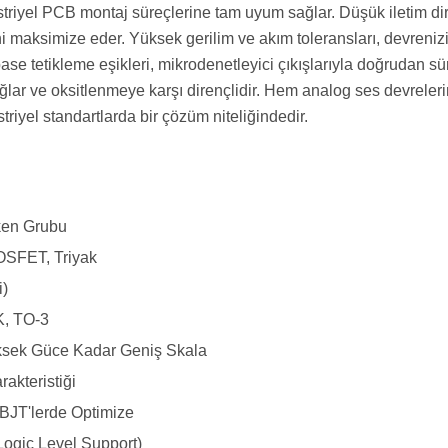
riyel PCB montaj süreçlerine tam uyum sağlar. Düşük iletim dir
ni maksimize eder. Yüksek gerilim ve akım toleransları, devrenizi 
se tetikleme eşikleri, mikrodenetleyici çıkışlarıyla doğrudan 
lar ve oksitlenmeye karşı dirençlidir. Hem analog ses devreleri
riyel standartlarda bir çözüm niteliğindedir.
tken Grubu
OSFET, Triyak
i)
, TO-3
sek Güce Kadar Geniş Skala
rakteristiği
BJT'lerde Optimize
Logic Level Support)