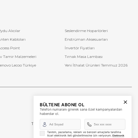
ydu Alıcılar
Seslendirme Hoparlörleri
nten Kabloları
Enstrüman Aksesuarları
ccess Point
İnvertör Fiyatları
v Tamir Malzemeleri
Tırnak Masa Lambası
enovo Lecoo Türkiye
Yeni İthalat Ürünleri Temmuz 2026
Bize Ulaşın
BÜLTENE ABONE OL
+90 (850) 473 08 08
Telefon numaranı girerek sana özel kampanyalardan
haberdar ol.
Tevfik Bey Mah. Dr. Ali Demir Cd. No:51 Kat:2 Kobi İş
Merkezi
Küçükçekmece / İstanbul
Tanıtım, pazarlama, reklam ve benzeri amaçlarla tarafıma
ticari elektronik ileti gönderilmesine izin veriyorum.
Elektronik