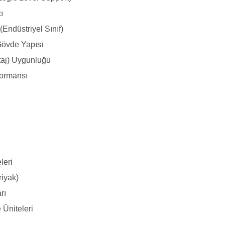
ı
(Endüstriyel Sınıf)
Gövde Yapısı
taj) Uygunluğu
formansı
leri
riyak)
rı
 Üniteleri