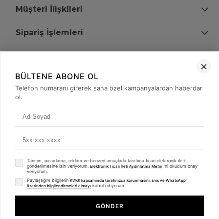
Müşteri İlişkileri
Sipariş İşlemleri
Bize Ulaşın
BÜLTENE ABONE OL
+90 (850) 473 08 08
Telefon numaranı girerek sana özel kampanyalardan haberdar
ol.
Tevfik Bey Mah. Dr. Ali Demir Cd. No:51 Kat:2 Kobi İş Merkezi
Küçükçekmece / İstanbul
Tanıtım, pazarlama, reklam ve benzeri amaçlarla tarafıma ticari elektronik ileti
gönderilmesine izin veriyorum.
'ni okudum onay
Elektronik Ticari İleti Aydınlatma Metni
veriyorum.
Paylaştığım bilgilerin
KVKK kapsamında tarafınızca korunmasını, sms ve WhatsApp
kabul ediyorum.
üzerinden bilgilendirmeleri almayı
© 2008 - 2026
merterelektronik.com
Whatsapp
- Tüm Hakları Saklıdır. Kredi kartı bilgileriniz 256bit SSL sertifikası ile
GÖNDER
korunmaktadır.