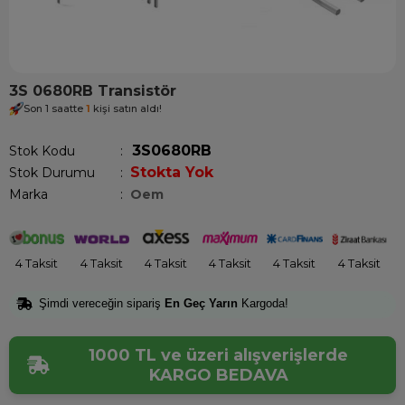
3S 0680RB Transistör
Son 1 saatte
1
kişi satın aldı!
3S0680RB
Stok Kodu
Stokta Yok
Stok Durumu
:
Marka
:
Oem
4 Taksit
4 Taksit
4 Taksit
4 Taksit
4 Taksit
4 Taksit
Şimdi vereceğin sipariş
En Geç Yarın
Kargoda!
1000 TL ve üzeri alışverişlerde
KARGO BEDAVA