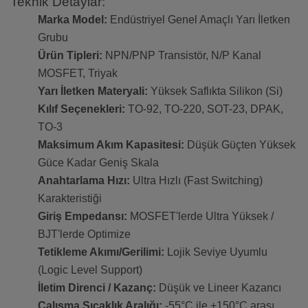
Teknik Detaylar:
Marka Model:
Endüstriyel Genel Amaçlı Yarı İletken
Grubu
Ürün Tipleri:
NPN/PNP Transistör, N/P Kanal
MOSFET, Triyak
Yarı İletken Materyali:
Yüksek Saflıkta Silikon (Si)
Kılıf Seçenekleri:
TO-92, TO-220, SOT-23, DPAK,
TO-3
Maksimum Akım Kapasitesi:
Düşük Güçten Yüksek
Güce Kadar Geniş Skala
Anahtarlama Hızı:
Ultra Hızlı (Fast Switching)
Karakteristiği
Giriş Empedansı:
MOSFET'lerde Ultra Yüksek /
BJT'lerde Optimize
Tetikleme Akımı/Gerilimi:
Lojik Seviye Uyumlu
(Logic Level Support)
İletim Direnci / Kazanç:
Düşük ve Lineer Kazancı
Çalışma Sıcaklık Aralığı:
-55°C ile +150°C arası