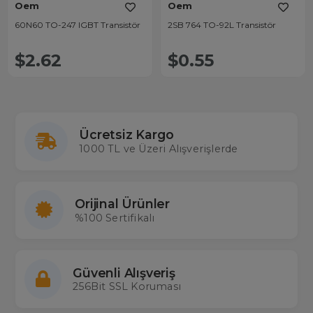
Oem
Oem
60N60 TO-247 IGBT Transistör
2SB 764 TO-92L Transistör
$2.62
$0.55
Ücretsiz Kargo
1000 TL ve Üzeri Alışverişlerde
Orijinal Ürünler
%100 Sertifikalı
Güvenli Alışveriş
256Bit SSL Koruması