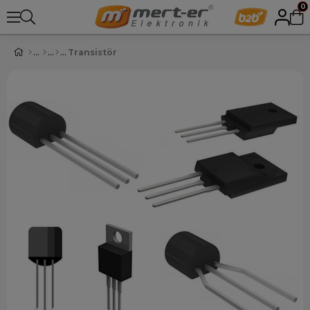
0
Transistör