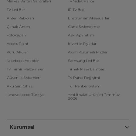
Merkezi Anten Santralleri
Tv Yedek Parça
Tv Led Bar
IP Tv Box
Anten Kabloları
Enstrüman Aksesuarları
Çanak Anten
Cami Seslendirme
Fotokapan
Askı Aparatları
Access Point
İnvertör Fiyatları
Kuru Aküler
Akım Korumalı Prizler
Notebook Adaptör
Samsung Led Bar
Tv Tamir Malzemeleri
Tırnak Masa Lambası
Güvenlik Sistemleri
Tv Panel Değişimi
Akü Şarj Cihazı
Tur Rehber Sistemi
Lenovo Lecoo Türkiye
Yeni İthalat Ürünleri Temmuz
2026
Kurumsal