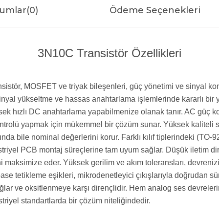
umlar
(0)
Ödeme Seçenekleri
3N10C Transistör Özellikleri
ransistör, MOSFET ve triyak bileşenleri, güç yönetimi ve sinyal
ü sinyal yükseltme ve hassas anahtarlama işlemlerinde kararlı bi
ek hızlı DC anahtarlama yapabilmenize olanak tanır. AC güç kont
ntrolü yapmak için mükemmel bir çözüm sunar. Yüksek kaliteli sili
ında bile nominal değerlerini korur. Farklı kılıf tiplerindeki (T
riyel PCB montaj süreçlerine tam uyum sağlar. Düşük iletim dir
ni maksimize eder. Yüksek gerilim ve akım toleransları, devrenizi 
se tetikleme eşikleri, mikrodenetleyici çıkışlarıyla doğrudan 
lar ve oksitlenmeye karşı dirençlidir. Hem analog ses devreleri
riyel standartlarda bir çözüm niteliğindedir.