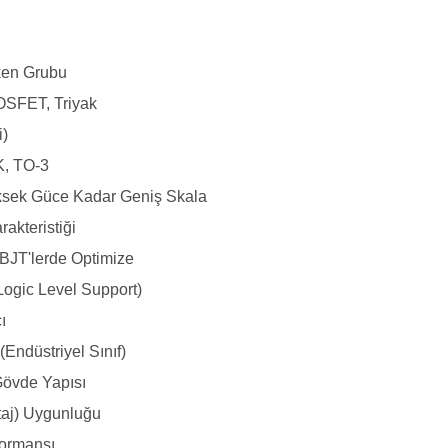
tken Grubu
OSFET, Triyak
i)
, TO-3
sek Güce Kadar Geniş Skala
rakteristiği
BJT'lerde Optimize
Logic Level Support)
ı
(Endüstriyel Sınıf)
Gövde Yapısı
taj) Uygunluğu
formansı