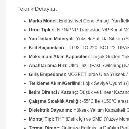
Teknik Detaylar:
Marka Model:
Endüstriyel Genel Amaçlı Yarı İle
Ürün Tipleri:
NPN/PNP Transistör, N/P Kanal M
Yarı İletken Materyali:
Yüksek Saflıkta Silikon (S
Kılıf Seçenekleri:
TO-92, TO-220, SOT-23, DPAK
Maksimum Akım Kapasitesi:
Düşük Güçten Yük
Anahtarlama Hızı:
Ultra Hızlı (Fast Switching) Ka
Giriş Empedansı:
MOSFET'lerde Ultra Yüksek / 
Tetikleme Akımı/Gerilimi:
Lojik Seviye Uyumlu (
İletim Direnci / Kazanç:
Düşük ve Lineer Kazanc
Çalışma Sıcaklık Aralığı:
-55°C ile +150°C arası 
Dielektrik Dayanımı:
Yüksek Yalıtım Kapasiteli 
Montaj Tipi:
THT (Delik İçi) ve SMD (Yüzey Mon
Termal Direnç:
Optimize Edilmiş Isı Dağılım Per