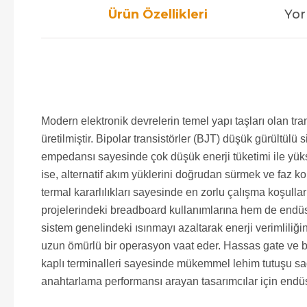
Ürün Özellikleri
Yor
Modern elektronik devrelerin temel yapı taşları olan t
üretilmiştir. Bipolar transistörler (BJT) düşük gürültül
empedansı sayesinde çok düşük enerji tüketimi ile yüks
ise, alternatif akım yüklerini doğrudan sürmek ve faz ko
termal kararlılıkları sayesinde en zorlu çalışma koşullar
projelerindeki breadboard kullanımlarına hem de endüst
sistem genelindeki ısınmayı azaltarak enerji verimliliği
uzun ömürlü bir operasyon vaat eder. Hassas gate ve ba
kaplı terminalleri sayesinde mükemmel lehim tutuşu sağ
anahtarlama performansı arayan tasarımcılar için endüst