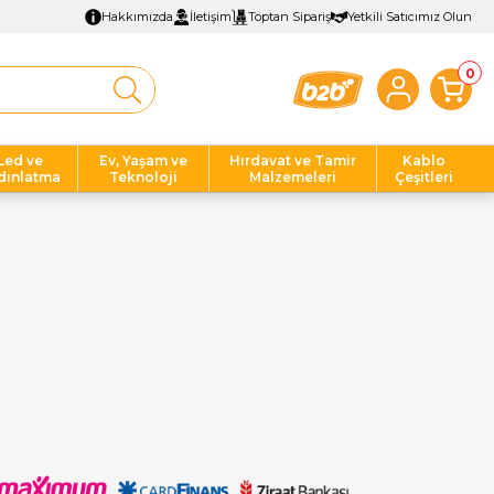
Hakkımızda
İletişim
Toptan Sipariş
Yetkili Satıcımız Olun
0
Led ve
Ev, Yaşam ve
Hırdavat ve Tamir
Kablo
dınlatma
Teknoloji
Malzemeleri
Çeşitleri