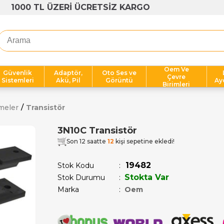
1000 TL ÜZERİ ÜCRETSİZ KARGO
Oem Ve
Güvenlik
Adaptör,
Oto Ses ve
Çevre
Sistemleri
Akü, Pil
Görüntü
Ay
Birimleri
meler
Transistör
3N10C Transistör
Son 12 saatte
12
kişi sepetine ekledi!
19482
Stok Kodu
Stokta Var
Stok Durumu
:
Marka
:
Oem