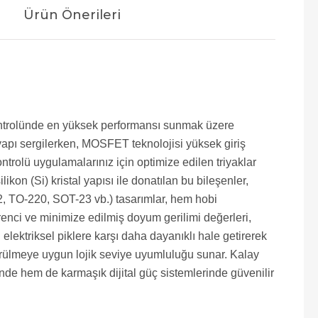
Ürün Önerileri
 kontrolünde en yüksek performansı sunmak üzere
r yapı sergilerken, MOSFET teknolojisi yüksek giriş
rolü uygulamalarınız için optimize edilen triyaklar
kon (Si) kristal yapısı ile donatılan bu bileşenler,
O-92, TO-220, SOT-23 vb.) tasarımlar, hem hobi
enci ve minimize edilmiş doyum gerilimi değerleri,
elektriksel piklere karşı daha dayanıklı hale getirerek
sürülmeye uygun lojik seviye uyumluluğu sunar. Kalay
nde hem de karmaşık dijital güç sistemlerinde güvenilir