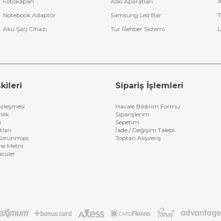
Fotokapan
Askı Aparatları
A
Notebook Adaptör
Samsung Led Bar
T
Akü Şarj Cihazı
Tur Rehber Sistemi
L
kileri
Sipariş İşlemleri
özleşmesi
Havale Bildirim Formu
nlik
Siparişlerim
i
Sepetim
tları
İade / Değişim Talebi
n Korunması
Toptan Alışveriş
me Metni
ücüler