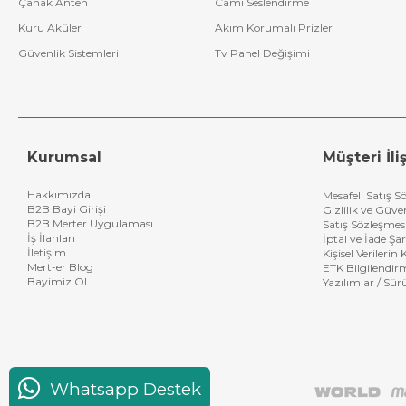
Çanak Anten
Cami Seslendirme
Kuru Aküler
Akım Korumalı Prizler
Güvenlik Sistemleri
Tv Panel Değişimi
Kurumsal
Müşteri İliş
Hakkımızda
Mesafeli Satış S
B2B Bayi Girişi
Gizlilik ve Güve
B2B Merter Uygulaması
Satış Sözleşmes
İş İlanları
İptal ve İade Şar
İletişim
Kişisel Verileri
Mert-er Blog
ETK Bilgilendir
Bayimiz Ol
Yazılımlar / Sür
Whatsapp Destek