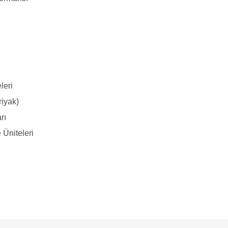
leri
riyak)
rı
 Üniteleri