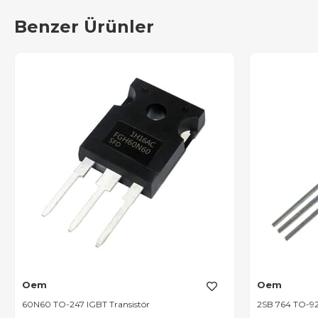
Benzer Ürünler
Oem
Oem
60N60 TO-247 IGBT Transistör
2SB 764 TO-92