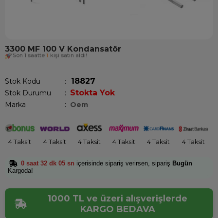
3300 MF 100 V Kondansatör
Son 1 saatte
1
kişi satın aldı!
18827
Stok Kodu
Stokta Yok
Stok Durumu
:
Marka
:
Oem
4 Taksit
4 Taksit
4 Taksit
4 Taksit
4 Taksit
4 Taksit
0 saat 32 dk 05 sn
içerisinde sipariş verirsen, sipariş
Bugün
Kargoda!
1000 TL ve üzeri alışverişlerde
KARGO BEDAVA