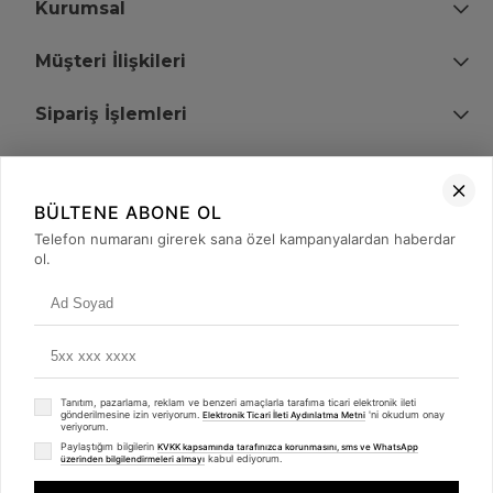
Kurumsal
Müşteri İlişkileri
Sipariş İşlemleri
Bize Ulaşın
BÜLTENE ABONE OL
+90 (850) 473 08 08
Telefon numaranı girerek sana özel kampanyalardan haberdar
ol.
Tevfik Bey Mah. Dr. Ali Demir Cd. No:51 Kat:2 Kobi İş Merkezi
Küçükçekmece / İstanbul
Tanıtım, pazarlama, reklam ve benzeri amaçlarla tarafıma ticari elektronik ileti
gönderilmesine izin veriyorum.
'ni okudum onay
Elektronik Ticari İleti Aydınlatma Metni
veriyorum.
Paylaştığım bilgilerin
KVKK kapsamında tarafınızca korunmasını, sms ve WhatsApp
kabul ediyorum.
üzerinden bilgilendirmeleri almayı
© 2008 - 2026
merterelektronik.com
Whatsapp