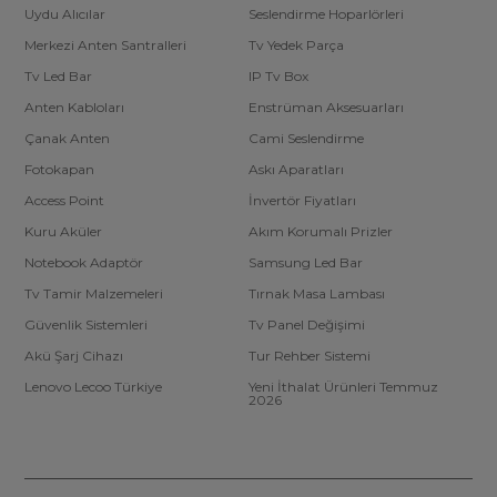
Uydu Alıcılar
Seslendirme Hoparlörleri
Merkezi Anten Santralleri
Tv Yedek Parça
Tv Led Bar
IP Tv Box
Anten Kabloları
Enstrüman Aksesuarları
Çanak Anten
Cami Seslendirme
Fotokapan
Askı Aparatları
Access Point
İnvertör Fiyatları
Kuru Aküler
Akım Korumalı Prizler
Notebook Adaptör
Samsung Led Bar
Tv Tamir Malzemeleri
Tırnak Masa Lambası
Güvenlik Sistemleri
Tv Panel Değişimi
Akü Şarj Cihazı
Tur Rehber Sistemi
Lenovo Lecoo Türkiye
Yeni İthalat Ürünleri Temmuz
2026