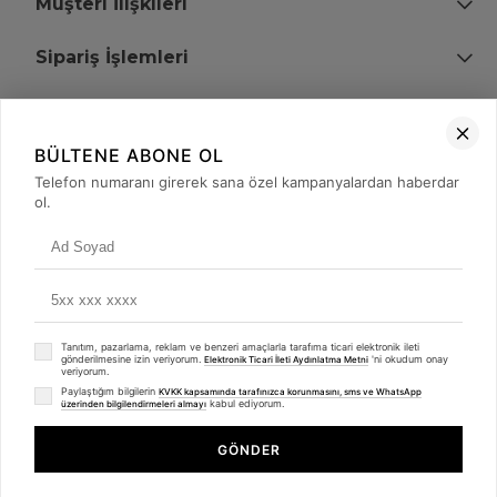
Müşteri İlişkileri
Sipariş İşlemleri
Bize Ulaşın
BÜLTENE ABONE OL
+90 (850) 473 08 08
Telefon numaranı girerek sana özel kampanyalardan haberdar
ol.
Tevfik Bey Mah. Dr. Ali Demir Cd. No:51 Kat:2 Kobi İş Merkezi
Küçükçekmece / İstanbul
Tanıtım, pazarlama, reklam ve benzeri amaçlarla tarafıma ticari elektronik ileti
gönderilmesine izin veriyorum.
'ni okudum onay
Elektronik Ticari İleti Aydınlatma Metni
veriyorum.
Paylaştığım bilgilerin
KVKK kapsamında tarafınızca korunmasını, sms ve WhatsApp
kabul ediyorum.
üzerinden bilgilendirmeleri almayı
© 2008 - 2026
merterelektronik.com
Whatsapp
- Tüm Hakları Saklıdır. Kredi kartı bilgileriniz 256bit SSL sertifikası ile
GÖNDER
korunmaktadır.