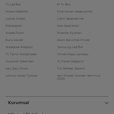
Tv Led Bar
IP Tv Box
Anten Kabloları
Enstrüman Aksesuarları
Çanak Anten
Cami Seslendirme
Fotokapan
Askı Aparatları
Access Point
İnvertör Fiyatları
Kuru Aküler
Akım Korumalı Prizler
Notebook Adaptör
Samsung Led Bar
Tv Tamir Malzemeleri
Tırnak Masa Lambası
Güvenlik Sistemleri
Tv Panel Değişimi
Akü Şarj Cihazı
Tur Rehber Sistemi
Lenovo Lecoo Türkiye
Yeni İthalat Ürünleri Temmuz
2026
Kurumsal