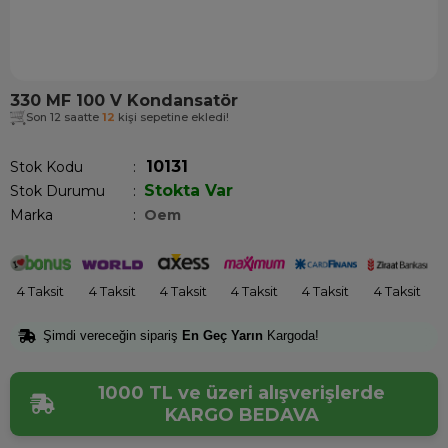
330 MF 100 V Kondansatör
Son 12 saatte
12
kişi sepetine ekledi!
10131
Stok Kodu
Stokta Var
Stok Durumu
:
Marka
:
Oem
4 Taksit
4 Taksit
4 Taksit
4 Taksit
4 Taksit
4 Taksit
Şimdi vereceğin sipariş
En Geç Yarın
Kargoda!
1000 TL ve üzeri alışverişlerde
KARGO BEDAVA