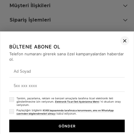
Müşteri İlişkileri
Sipariş İşlemleri
Bize Ulaşın
BÜLTENE ABONE OL
+90 (850) 473 08 08
Telefon numaranı girerek sana özel kampanyalardan haberdar
ol.
Tevfik Bey Mah. Dr. Ali Demir Cd. No:51 Kat:2 Kobi İş Merkezi
Küçükçekmece / İstanbul
Tanıtım, pazarlama, reklam ve benzeri amaçlarla tarafıma ticari elektronik ileti
gönderilmesine izin veriyorum.
'ni okudum onay
Elektronik Ticari İleti Aydınlatma Metni
veriyorum.
Paylaştığım bilgilerin
KVKK kapsamında tarafınızca korunmasını, sms ve WhatsApp
kabul ediyorum.
üzerinden bilgilendirmeleri almayı
© 2008 - 2026
merterelektronik.com
Whatsapp
- Tüm Hakları Saklıdır. Kredi kartı bilgileriniz 256bit SSL sertifikası ile
GÖNDER
korunmaktadır.