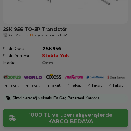
2SK 956 TO-3P Transistör
Son 12 saatte
12
kişi sepetine ekledi!
2SK956
Stok Kodu
Stokta Yok
Stok Durumu
:
Marka
:
Oem
4 Taksit
4 Taksit
4 Taksit
4 Taksit
4 Taksit
4 Taksit
Şimdi vereceğin sipariş
En Geç Pazartesi
Kargoda!
1000 TL ve üzeri alışverişlerde
KARGO BEDAVA