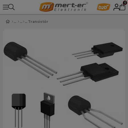
0
Transistör