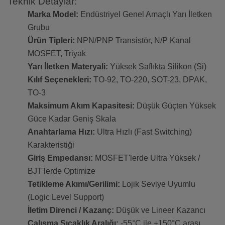
Teknik Detaylar:
Marka Model:
Endüstriyel Genel Amaçlı Yarı İletken
Grubu
Ürün Tipleri:
NPN/PNP Transistör, N/P Kanal
MOSFET, Triyak
Yarı İletken Materyali:
Yüksek Saflıkta Silikon (Si)
Kılıf Seçenekleri:
TO-92, TO-220, SOT-23, DPAK,
TO-3
Maksimum Akım Kapasitesi:
Düşük Güçten Yüksek
Güce Kadar Geniş Skala
Anahtarlama Hızı:
Ultra Hızlı (Fast Switching)
Karakteristiği
Giriş Empedansı:
MOSFET'lerde Ultra Yüksek /
BJT'lerde Optimize
Tetikleme Akımı/Gerilimi:
Lojik Seviye Uyumlu
(Logic Level Support)
İletim Direnci / Kazanç:
Düşük ve Lineer Kazancı
Çalışma Sıcaklık Aralığı:
-55°C ile +150°C arası