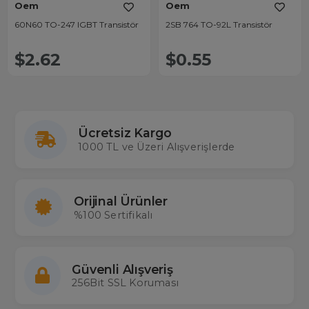
Oem
Oem
60N60 TO-247 IGBT Transistör
2SB 764 TO-92L Transistör
$2.62
$0.55
Ücretsiz Kargo
1000 TL ve Üzeri Alışverişlerde
Orijinal Ürünler
%100 Sertifikalı
Güvenli Alışveriş
256Bit SSL Koruması