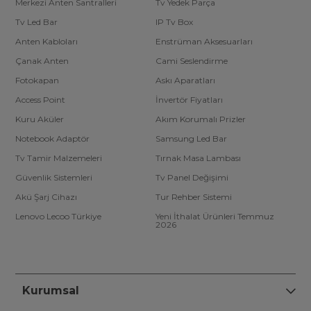
Merkezi Anten Santralleri
Tv Yedek Parça
Tv Led Bar
IP Tv Box
Anten Kabloları
Enstrüman Aksesuarları
Çanak Anten
Cami Seslendirme
Fotokapan
Askı Aparatları
Access Point
İnvertör Fiyatları
Kuru Aküler
Akım Korumalı Prizler
Notebook Adaptör
Samsung Led Bar
Tv Tamir Malzemeleri
Tırnak Masa Lambası
Güvenlik Sistemleri
Tv Panel Değişimi
Akü Şarj Cihazı
Tur Rehber Sistemi
Lenovo Lecoo Türkiye
Yeni İthalat Ürünleri Temmuz
2026
Kurumsal