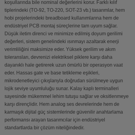
koşullarında bile nominal değerlerini korur. Farklı kılıf
tiplerindeki (TO-92, TO-220, SOT-23 vb.) tasarımlar, hem
hobi projelerindeki breadboard kullanımlarına hem de
endüstriyel PCB montaj süreçlerine tam uyum sağlar.
Düşük iletim direnci ve minimize edilmiş doyum gerilimi
değerleri, sistem genelindeki ısınmayı azaltarak enerji
verimliliğini maksimize eder. Yüksek gerilim ve akım
toleransları, devrenizi elektriksel piklere karşı daha
dayanıklı hale getirerek uzun ömürlü bir operasyon vaat
eder. Hassas gate ve base tetikleme eşikleri,
mikrodenetleyici çıkışlarıyla doğrudan sürülmeye uygun
lojik seviye uyumluluğu sunar. Kalay kaplı terminalleri
sayesinde mükemmel lehim tutuşu sağlar ve oksitlenmeye
karşı dirençlidir. Hem analog ses devrelerinde hem de
karmaşık dijital güç sistemlerinde güvenilir anahtarlama
performansı arayan tasarımcılar için endüstriyel
standartlarda bir çözüm niteliğindedir.