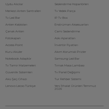
Uydu Alıcılar
Seslendirme Hoparlörleri
Merkezi Anten Santralleri
Tv Yedek Parça
Tv Led Bar
IP Tv Box
Anten Kabloları
Enstrüman Aksesuarları
Çanak Anten
Cami Seslendirme
Fotokapan
Askı Aparatları
Access Point
İnvertör Fiyatları
Kuru Aküler
Akım Korumalı Prizler
Notebook Adaptör
Samsung Led Bar
Tv Tamir Malzemeleri
Tırnak Masa Lambası
Güvenlik Sistemleri
Tv Panel Değişimi
Akü Şarj Cihazı
Tur Rehber Sistemi
Lenovo Lecoo Türkiye
Yeni İthalat Ürünleri Temmuz
2026