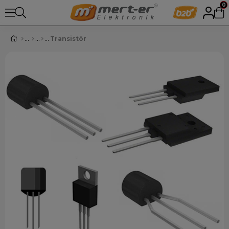
0
Transistör