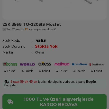
2SK 3568 TO-220SIS Mosfet
Son 12 saatte
12
kişi sepetine ekledi!
4563
Stok Kodu
Stokta Yok
Stok Durumu
:
Marka
:
Oem
4 Taksit
4 Taksit
4 Taksit
4 Taksit
4 Taksit
4 Taksit
9 saat 59 dk 45 sn
içerisinde sipariş verirsen, sipariş
Bugün
Kargoda!
1000 TL ve üzeri alışverişlerde
KARGO BEDAVA