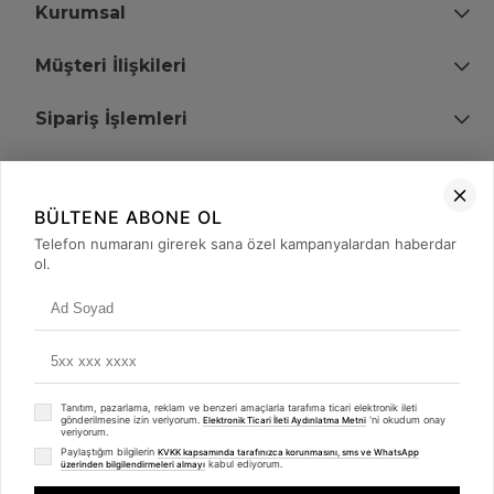
Kurumsal
Müşteri İlişkileri
Sipariş İşlemleri
Bize Ulaşın
BÜLTENE ABONE OL
+90 (850) 473 08 08
Telefon numaranı girerek sana özel kampanyalardan haberdar
ol.
Tevfik Bey Mah. Dr. Ali Demir Cd. No:51 Kat:2 Kobi İş Merkezi
Küçükçekmece / İstanbul
Tanıtım, pazarlama, reklam ve benzeri amaçlarla tarafıma ticari elektronik ileti
gönderilmesine izin veriyorum.
'ni okudum onay
Elektronik Ticari İleti Aydınlatma Metni
veriyorum.
Paylaştığım bilgilerin
KVKK kapsamında tarafınızca korunmasını, sms ve WhatsApp
kabul ediyorum.
üzerinden bilgilendirmeleri almayı
© 2008 - 2026
merterelektronik.com
Whatsapp