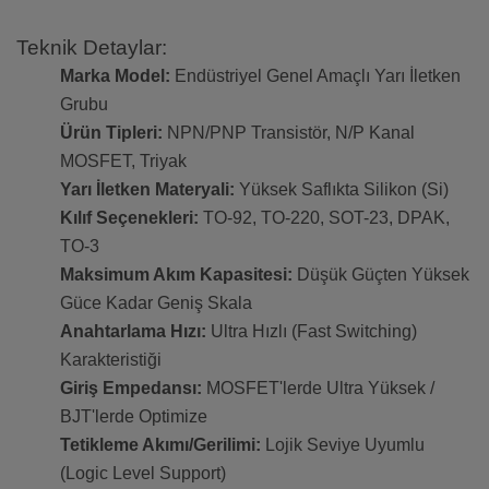
Teknik Detaylar:
Marka Model:
Endüstriyel Genel Amaçlı Yarı İletken
Grubu
Ürün Tipleri:
NPN/PNP Transistör, N/P Kanal
MOSFET, Triyak
Yarı İletken Materyali:
Yüksek Saflıkta Silikon (Si)
Kılıf Seçenekleri:
TO-92, TO-220, SOT-23, DPAK,
TO-3
Maksimum Akım Kapasitesi:
Düşük Güçten Yüksek
Güce Kadar Geniş Skala
Anahtarlama Hızı:
Ultra Hızlı (Fast Switching)
Karakteristiği
Giriş Empedansı:
MOSFET'lerde Ultra Yüksek /
BJT'lerde Optimize
Tetikleme Akımı/Gerilimi:
Lojik Seviye Uyumlu
(Logic Level Support)