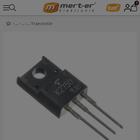
0
Transistör