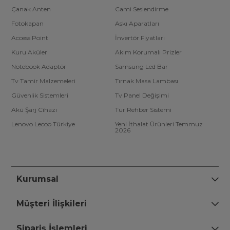
Çanak Anten
Cami Seslendirme
Fotokapan
Askı Aparatları
Access Point
İnvertör Fiyatları
Kuru Aküler
Akım Korumalı Prizler
Notebook Adaptör
Samsung Led Bar
Tv Tamir Malzemeleri
Tırnak Masa Lambası
Güvenlik Sistemleri
Tv Panel Değişimi
Akü Şarj Cihazı
Tur Rehber Sistemi
Lenovo Lecoo Türkiye
Yeni İthalat Ürünleri Temmuz
2026
Kurumsal
Müşteri İlişkileri
Sipariş İşlemleri