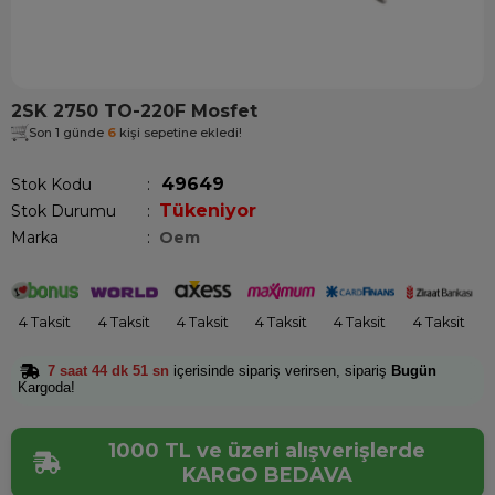
2SK 2750 TO-220F Mosfet
Son 1 günde
6
kişi sepetine ekledi!
49649
Stok Kodu
Tükeniyor
Stok Durumu
:
Marka
:
Oem
4 Taksit
4 Taksit
4 Taksit
4 Taksit
4 Taksit
4 Taksit
7 saat 44 dk 50 sn
içerisinde sipariş verirsen, sipariş
Bugün
Kargoda!
1000 TL ve üzeri alışverişlerde
KARGO BEDAVA