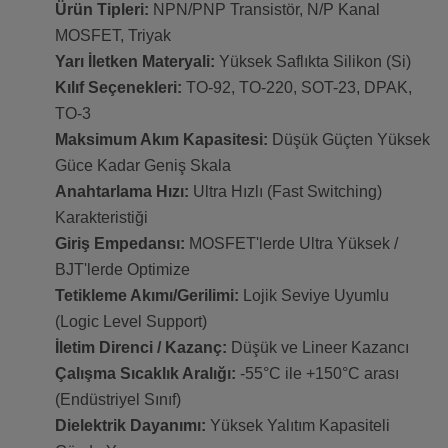
Ürün Tipleri:
NPN/PNP Transistör, N/P Kanal
MOSFET, Triyak
Yarı İletken Materyali:
Yüksek Saflıkta Silikon (Si)
Kılıf Seçenekleri:
TO-92, TO-220, SOT-23, DPAK,
TO-3
Maksimum Akım Kapasitesi:
Düşük Güçten Yüksek
Güce Kadar Geniş Skala
Anahtarlama Hızı:
Ultra Hızlı (Fast Switching)
Karakteristiği
Giriş Empedansı:
MOSFET'lerde Ultra Yüksek /
BJT'lerde Optimize
Tetikleme Akımı/Gerilimi:
Lojik Seviye Uyumlu
(Logic Level Support)
İletim Direnci / Kazanç:
Düşük ve Lineer Kazancı
Çalışma Sıcaklık Aralığı:
-55°C ile +150°C arası
(Endüstriyel Sınıf)
Dielektrik Dayanımı:
Yüksek Yalıtım Kapasiteli