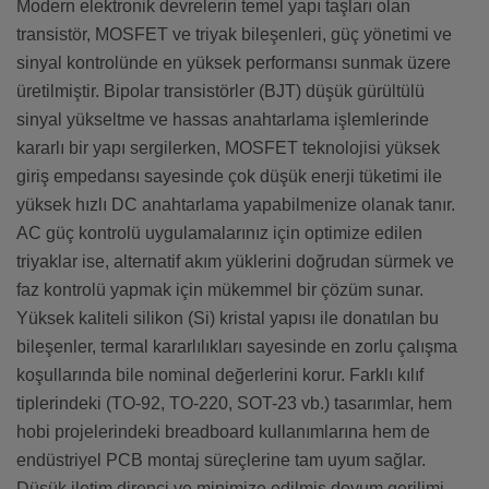
Modern elektronik devrelerin temel yapı taşları olan
transistör, MOSFET ve triyak bileşenleri, güç yönetimi ve
sinyal kontrolünde en yüksek performansı sunmak üzere
üretilmiştir. Bipolar transistörler (BJT) düşük gürültülü
sinyal yükseltme ve hassas anahtarlama işlemlerinde
kararlı bir yapı sergilerken, MOSFET teknolojisi yüksek
giriş empedansı sayesinde çok düşük enerji tüketimi ile
yüksek hızlı DC anahtarlama yapabilmenize olanak tanır.
AC güç kontrolü uygulamalarınız için optimize edilen
triyaklar ise, alternatif akım yüklerini doğrudan sürmek ve
faz kontrolü yapmak için mükemmel bir çözüm sunar.
Yüksek kaliteli silikon (Si) kristal yapısı ile donatılan bu
bileşenler, termal kararlılıkları sayesinde en zorlu çalışma
koşullarında bile nominal değerlerini korur. Farklı kılıf
tiplerindeki (TO-92, TO-220, SOT-23 vb.) tasarımlar, hem
hobi projelerindeki breadboard kullanımlarına hem de
endüstriyel PCB montaj süreçlerine tam uyum sağlar.
Düşük iletim direnci ve minimize edilmiş doyum gerilimi