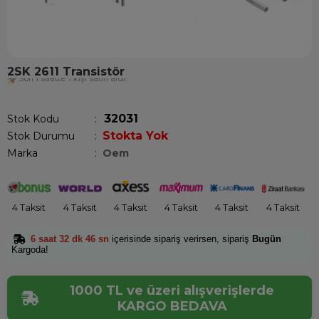
2SK 2611 Transistör
Son 1 saatte
1
kişi satın aldı!
32031
Stok Kodu
Stokta Yok
Stok Durumu
:
Marka
:
Oem
4 Taksit
4 Taksit
4 Taksit
4 Taksit
4 Taksit
4 Taksit
6 saat 32 dk 46 sn
içerisinde sipariş verirsen, sipariş
Bugün
Kargoda!
1000 TL ve üzeri alışverişlerde
KARGO BEDAVA