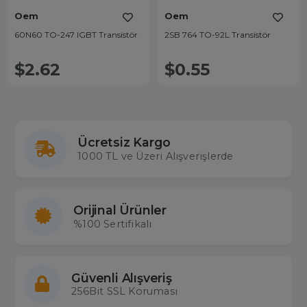
Oem
Oem
60N60 TO-247 IGBT Transistör
2SB 764 TO-92L Transistör
$2.62
$0.55
Ücretsiz Kargo
1000 TL ve Üzeri Alışverişlerde
Orijinal Ürünler
%100 Sertifikalı
Güvenli Alışveriş
256Bit SSL Koruması