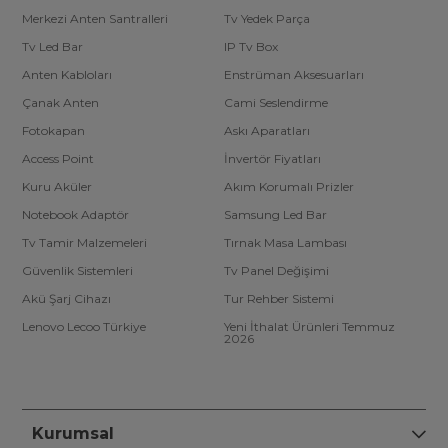
Merkezi Anten Santralleri
Tv Yedek Parça
Tv Led Bar
IP Tv Box
Anten Kabloları
Enstrüman Aksesuarları
Çanak Anten
Cami Seslendirme
Fotokapan
Askı Aparatları
Access Point
İnvertör Fiyatları
Kuru Aküler
Akım Korumalı Prizler
Notebook Adaptör
Samsung Led Bar
Tv Tamir Malzemeleri
Tırnak Masa Lambası
Güvenlik Sistemleri
Tv Panel Değişimi
Akü Şarj Cihazı
Tur Rehber Sistemi
Lenovo Lecoo Türkiye
Yeni İthalat Ürünleri Temmuz
2026
Kurumsal