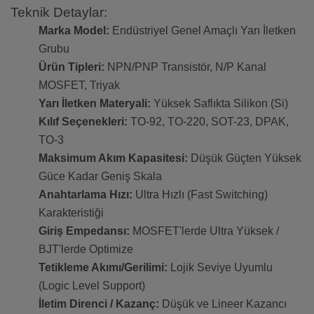
Teknik Detaylar:
Marka Model:
Endüstriyel Genel Amaçlı Yarı İletken
Grubu
Ürün Tipleri:
NPN/PNP Transistör, N/P Kanal
MOSFET, Triyak
Yarı İletken Materyali:
Yüksek Saflıkta Silikon (Si)
Kılıf Seçenekleri:
TO-92, TO-220, SOT-23, DPAK,
TO-3
Maksimum Akım Kapasitesi:
Düşük Güçten Yüksek
Güce Kadar Geniş Skala
Anahtarlama Hızı:
Ultra Hızlı (Fast Switching)
Karakteristiği
Giriş Empedansı:
MOSFET'lerde Ultra Yüksek /
BJT'lerde Optimize
Tetikleme Akımı/Gerilimi:
Lojik Seviye Uyumlu
(Logic Level Support)
İletim Direnci / Kazanç:
Düşük ve Lineer Kazancı