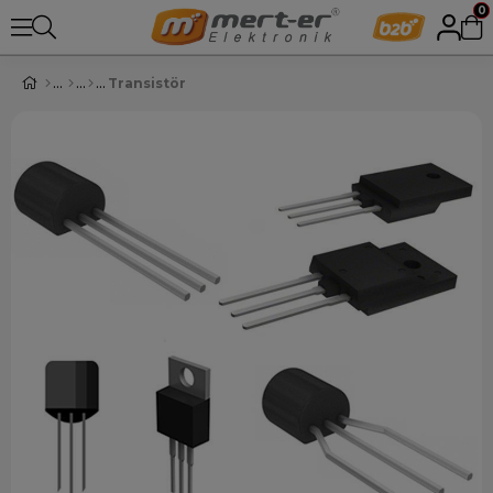
0
Transistör