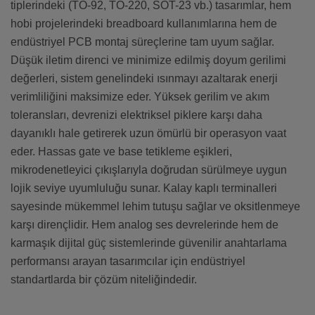
tiplerindeki (TO-92, TO-220, SOT-23 vb.) tasarımlar, hem
hobi projelerindeki breadboard kullanımlarına hem de
endüstriyel PCB montaj süreçlerine tam uyum sağlar.
Düşük iletim direnci ve minimize edilmiş doyum gerilimi
değerleri, sistem genelindeki ısınmayı azaltarak enerji
verimliliğini maksimize eder. Yüksek gerilim ve akım
toleransları, devrenizi elektriksel piklere karşı daha
dayanıklı hale getirerek uzun ömürlü bir operasyon vaat
eder. Hassas gate ve base tetikleme eşikleri,
mikrodenetleyici çıkışlarıyla doğrudan sürülmeye uygun
lojik seviye uyumluluğu sunar. Kalay kaplı terminalleri
sayesinde mükemmel lehim tutuşu sağlar ve oksitlenmeye
karşı dirençlidir. Hem analog ses devrelerinde hem de
karmaşık dijital güç sistemlerinde güvenilir anahtarlama
performansı arayan tasarımcılar için endüstriyel
standartlarda bir çözüm niteliğindedir.