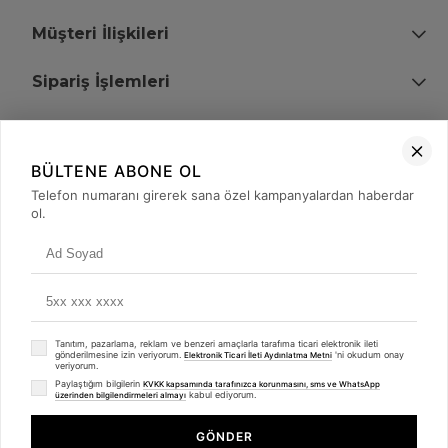
Müşteri İlişkileri
Sipariş İşlemleri
Bize Ulaşın
BÜLTENE ABONE OL
+90 (850) 473 08 08
Telefon numaranı girerek sana özel kampanyalardan haberdar
ol.
Tevfik Bey Mah. Dr. Ali Demir Cd. No:51 Kat:2 Kobi İş Merkezi
Küçükçekmece / İstanbul
Tanıtım, pazarlama, reklam ve benzeri amaçlarla tarafıma ticari elektronik ileti
gönderilmesine izin veriyorum.
'ni okudum onay
Elektronik Ticari İleti Aydınlatma Metni
veriyorum.
Paylaştığım bilgilerin
KVKK kapsamında tarafınızca korunmasını, sms ve WhatsApp
kabul ediyorum.
üzerinden bilgilendirmeleri almayı
© 2008 - 2026
merterelektronik.com
Whatsapp
- Tüm Hakları Saklıdır. Kredi kartı bilgileriniz 256bit SSL sertifikası ile
GÖNDER