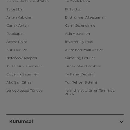
Merkezi Anten Santralleri
Tv Yedek Parça
Tv Led Bar
IP Tv Box
Anten Kabloları
Enstrüman Aksesuarları
Çanak Anten
Cami Seslendirme
Fotokapan
Askı Aparatları
Access Point
İnvertör Fiyatları
Kuru Aküler
Akım Korumalı Prizler
Notebook Adaptör
Samsung Led Bar
Tv Tamir Malzemeleri
Tırnak Masa Lambası
Güvenlik Sistemleri
Tv Panel Değişimi
Akü Şarj Cihazı
Tur Rehber Sistemi
Lenovo Lecoo Türkiye
Yeni İthalat Ürünleri Temmuz
2026
Kurumsal