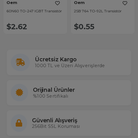
Oem
Oem
60N60 TO-247 IGBT Transistör
2SB 764 TO-92L Transistör
$2.62
$0.55
Ücretsiz Kargo
1000 TL ve Üzeri Alışverişlerde
Orijinal Ürünler
%100 Sertifikalı
Güvenli Alışveriş
256Bit SSL Koruması