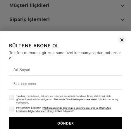
Müşteri İlişkileri
Sipariş İşlemleri
Bize Ulaşın
BÜLTENE ABONE OL
+90 (850) 473 08 08
Telefon numaranı girerek sana özel kampanyalardan haberdar
ol.
Tevfik Bey Mah. Dr. Ali Demir Cd. No:51 Kat:2 Kobi İş Merkezi
Küçükçekmece / İstanbul
Tanıtım, pazarlama, reklam ve benzeri amaçlarla tarafıma ticari elektronik ileti
gönderilmesine izin veriyorum.
'ni okudum onay
Elektronik Ticari İleti Aydınlatma Metni
veriyorum.
Paylaştığım bilgilerin
KVKK kapsamında tarafınızca korunmasını, sms ve WhatsApp
kabul ediyorum.
üzerinden bilgilendirmeleri almayı
© 2008 - 2026
merterelektronik.com
Whatsapp
- Tüm Hakları Saklıdır. Kredi kartı bilgileriniz 256bit SSL sertifikası ile
GÖNDER
korunmaktadır.