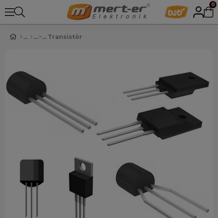
0
Transistör