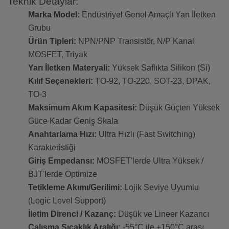
Teknik Detaylar:
Marka Model:
Endüstriyel Genel Amaçlı Yarı İletken
Grubu
Ürün Tipleri:
NPN/PNP Transistör, N/P Kanal
MOSFET, Triyak
Yarı İletken Materyali:
Yüksek Saflıkta Silikon (Si)
Kılıf Seçenekleri:
TO-92, TO-220, SOT-23, DPAK,
TO-3
Maksimum Akım Kapasitesi:
Düşük Güçten Yüksek
Güce Kadar Geniş Skala
Anahtarlama Hızı:
Ultra Hızlı (Fast Switching)
Karakteristiği
Giriş Empedansı:
MOSFET'lerde Ultra Yüksek /
BJT'lerde Optimize
Tetikleme Akımı/Gerilimi:
Lojik Seviye Uyumlu
(Logic Level Support)
İletim Direnci / Kazanç:
Düşük ve Lineer Kazancı
Çalışma Sıcaklık Aralığı:
-55°C ile +150°C arası