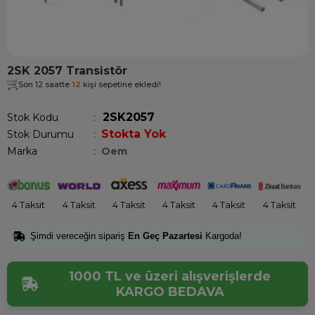
2SK 2057 Transistör
Son 12 saatte
12
kişi sepetine ekledi!
2SK2057
Stok Kodu
Stokta Yok
Stok Durumu
:
Marka
:
Oem
4 Taksit
4 Taksit
4 Taksit
4 Taksit
4 Taksit
4 Taksit
Şimdi vereceğin sipariş
En Geç Pazartesi
Kargoda!
1000 TL ve üzeri alışverişlerde
KARGO BEDAVA