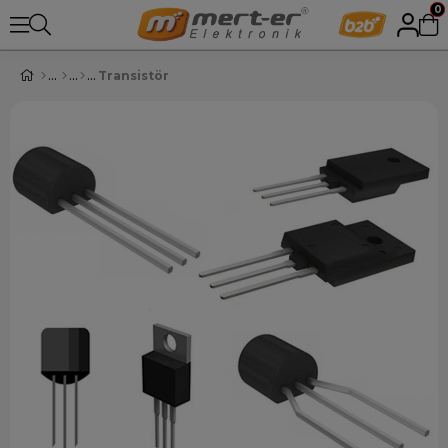
0
Transistör