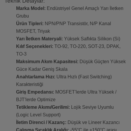
Teknik Detaylar:
Marka Model:
Endüstriyel Genel Amaçlı Yarı İletken
Grubu
Ürün Tipleri:
NPN/PNP Transistör, N/P Kanal
MOSFET, Triyak
Yarı İletken Materyali:
Yüksek Saflıkta Silikon (Si)
Kılıf Seçenekleri:
TO-92, TO-220, SOT-23, DPAK,
TO-3
Maksimum Akım Kapasitesi:
Düşük Güçten Yüksek
Güce Kadar Geniş Skala
Anahtarlama Hızı:
Ultra Hızlı (Fast Switching)
Karakteristiği
Giriş Empedansı:
MOSFET'lerde Ultra Yüksek /
BJT'lerde Optimize
Tetikleme Akımı/Gerilimi:
Lojik Seviye Uyumlu
(Logic Level Support)
İletim Direnci / Kazanç:
Düşük ve Lineer Kazancı
Çalışma Sıcaklık Aralığı:
-55°C ile +150°C arası