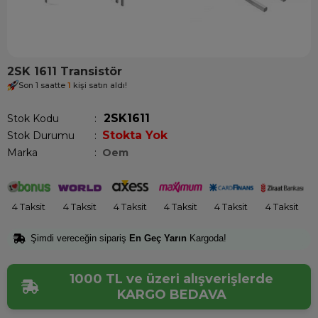
2SK 1611 Transistör
Son 1 saatte
1
kişi satın aldı!
2SK1611
Stok Kodu
Stokta Yok
Stok Durumu
:
Marka
:
Oem
4 Taksit
4 Taksit
4 Taksit
4 Taksit
4 Taksit
4 Taksit
Şimdi vereceğin sipariş
En Geç Yarın
Kargoda!
1000 TL ve üzeri alışverişlerde
KARGO BEDAVA