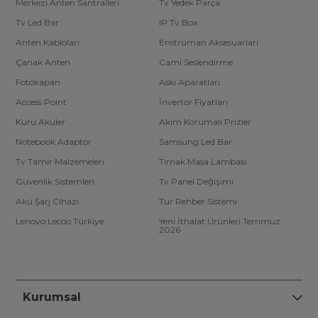
Merkezi Anten Santralleri
Tv Yedek Parça
Tv Led Bar
IP Tv Box
Anten Kabloları
Enstrüman Aksesuarları
Çanak Anten
Cami Seslendirme
Fotokapan
Askı Aparatları
Access Point
İnvertör Fiyatları
Kuru Aküler
Akım Korumalı Prizler
Notebook Adaptör
Samsung Led Bar
Tv Tamir Malzemeleri
Tırnak Masa Lambası
Güvenlik Sistemleri
Tv Panel Değişimi
Akü Şarj Cihazı
Tur Rehber Sistemi
Lenovo Lecoo Türkiye
Yeni İthalat Ürünleri Temmuz
2026
Kurumsal