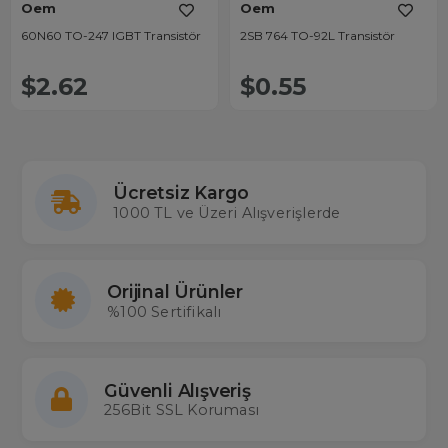
Oem
Oem
60N60 TO-247 IGBT Transistör
2SB 764 TO-92L Transistör
$2.62
$0.55
Ücretsiz Kargo
1000 TL ve Üzeri Alışverişlerde
Orijinal Ürünler
%100 Sertifikalı
Güvenli Alışveriş
256Bit SSL Koruması