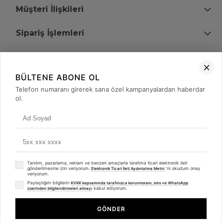
Müşteri İlişkileri
Sipariş İşlemleri
Bize Ulaşın
BÜLTENE ABONE OL
+90 (850) 473 08 08
Telefon numaranı girerek sana özel kampanyalardan haberdar
ol.
Tevfik Bey Mah. Dr. Ali Demir Cd. No:51 Kat:2 Kobi İş Merkezi
Küçükçekmece / İstanbul
Tanıtım, pazarlama, reklam ve benzeri amaçlarla tarafıma ticari elektronik ileti
gönderilmesine izin veriyorum.
'ni okudum onay
Elektronik Ticari İleti Aydınlatma Metni
veriyorum.
Paylaştığım bilgilerin
KVKK kapsamında tarafınızca korunmasını, sms ve WhatsApp
kabul ediyorum.
üzerinden bilgilendirmeleri almayı
© 2008 - 2026
merterelektronik.com
Whatsapp
- Tüm Hakları Saklıdır. Kredi kartı bilgileriniz 256bit SSL sertifikası ile
GÖNDER
korunmaktadır.