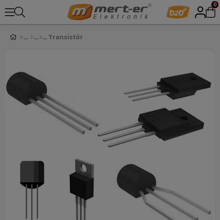
0
Transistör