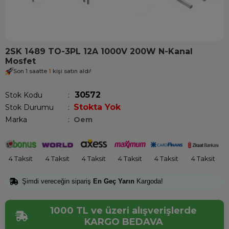
2SK 1489 TO-3PL 12A 1000V 200W N-Kanal
Mosfet
Son 1 saatte
1
kişi satın aldı!
30572
Stok Kodu
Stokta Yok
Stok Durumu
:
Marka
:
Oem
4 Taksit
4 Taksit
4 Taksit
4 Taksit
4 Taksit
4 Taksit
Şimdi vereceğin sipariş
En Geç Yarın
Kargoda!
1000 TL ve üzeri alışverişlerde
KARGO BEDAVA