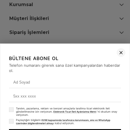
Kurumsal
Müşteri İlişkileri
Sipariş İşlemleri
Bize Ulaşın
BÜLTENE ABONE OL
+90 (850) 473 08 08
Telefon numaranı girerek sana özel kampanyalardan haberdar
ol.
Tevfik Bey Mah. Dr. Ali Demir Cd. No:51 Kat:2 Kobi İş Merkezi
Küçükçekmece / İstanbul
Tanıtım, pazarlama, reklam ve benzeri amaçlarla tarafıma ticari elektronik ileti
gönderilmesine izin veriyorum.
'ni okudum onay
Elektronik Ticari İleti Aydınlatma Metni
veriyorum.
Paylaştığım bilgilerin
KVKK kapsamında tarafınızca korunmasını, sms ve WhatsApp
kabul ediyorum.
üzerinden bilgilendirmeleri almayı
© 2008 - 2026
merterelektronik.com