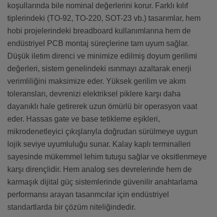
koşullarında bile nominal değerlerini korur. Farklı kılıf
tiplerindeki (TO-92, TO-220, SOT-23 vb.) tasarımlar, hem
hobi projelerindeki breadboard kullanımlarına hem de
endüstriyel PCB montaj süreçlerine tam uyum sağlar.
Düşük iletim direnci ve minimize edilmiş doyum gerilimi
değerleri, sistem genelindeki ısınmayı azaltarak enerji
verimliliğini maksimize eder. Yüksek gerilim ve akım
toleransları, devrenizi elektriksel piklere karşı daha
dayanıklı hale getirerek uzun ömürlü bir operasyon vaat
eder. Hassas gate ve base tetikleme eşikleri,
mikrodenetleyici çıkışlarıyla doğrudan sürülmeye uygun
lojik seviye uyumluluğu sunar. Kalay kaplı terminalleri
sayesinde mükemmel lehim tutuşu sağlar ve oksitlenmeye
karşı dirençlidir. Hem analog ses devrelerinde hem de
karmaşık dijital güç sistemlerinde güvenilir anahtarlama
performansı arayan tasarımcılar için endüstriyel
standartlarda bir çözüm niteliğindedir.