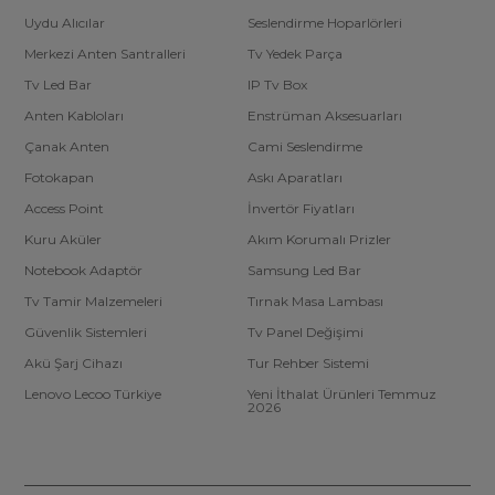
Uydu Alıcılar
Seslendirme Hoparlörleri
Merkezi Anten Santralleri
Tv Yedek Parça
Tv Led Bar
IP Tv Box
Anten Kabloları
Enstrüman Aksesuarları
Çanak Anten
Cami Seslendirme
Fotokapan
Askı Aparatları
Access Point
İnvertör Fiyatları
Kuru Aküler
Akım Korumalı Prizler
Notebook Adaptör
Samsung Led Bar
Tv Tamir Malzemeleri
Tırnak Masa Lambası
Güvenlik Sistemleri
Tv Panel Değişimi
Akü Şarj Cihazı
Tur Rehber Sistemi
Lenovo Lecoo Türkiye
Yeni İthalat Ürünleri Temmuz
2026