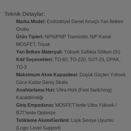
Teknik Detaylar:
Marka Model:
Endüstriyel Genel Amaçlı Yarı İletken
Grubu
Ürün Tipleri:
NPN/PNP Transistör, N/P Kanal
MOSFET, Triyak
Yarı İletken Materyali:
Yüksek Saflıkta Silikon (Si)
Kılıf Seçenekleri:
TO-92, TO-220, SOT-23, DPAK,
TO-3
Maksimum Akım Kapasitesi:
Düşük Güçten Yüksek
Güce Kadar Geniş Skala
Anahtarlama Hızı:
Ultra Hızlı (Fast Switching)
Karakteristiği
Giriş Empedansı:
MOSFET'lerde Ultra Yüksek /
BJT'lerde Optimize
Tetikleme Akımı/Gerilimi:
Lojik Seviye Uyumlu
(Logic Level Support)