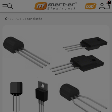
0
Transistör