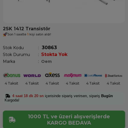
2SK 1412 Transistör
Son 1 saatte
1
kişi satın aldı!
30863
Stok Kodu
Stokta Yok
Stok Durumu
:
Marka
:
Oem
4 Taksit
4 Taksit
4 Taksit
4 Taksit
4 Taksit
4 Taksit
4 saat 18 dk 20 sn
içerisinde sipariş verirsen, sipariş
Bugün
Kargoda!
1000 TL ve üzeri alışverişlerde
KARGO BEDAVA