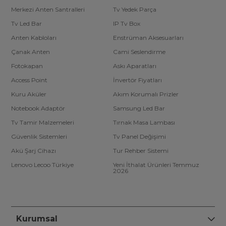
Merkezi Anten Santralleri
Tv Yedek Parça
Tv Led Bar
IP Tv Box
Anten Kabloları
Enstrüman Aksesuarları
Çanak Anten
Cami Seslendirme
Fotokapan
Askı Aparatları
Access Point
İnvertör Fiyatları
Kuru Aküler
Akım Korumalı Prizler
Notebook Adaptör
Samsung Led Bar
Tv Tamir Malzemeleri
Tırnak Masa Lambası
Güvenlik Sistemleri
Tv Panel Değişimi
Akü Şarj Cihazı
Tur Rehber Sistemi
Lenovo Lecoo Türkiye
Yeni İthalat Ürünleri Temmuz
2026
Kurumsal