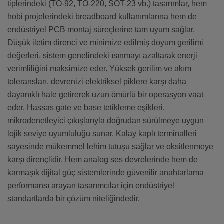
tiplerindeki (TO-92, TO-220, SOT-23 vb.) tasarımlar, hem
hobi projelerindeki breadboard kullanımlarına hem de
endüstriyel PCB montaj süreçlerine tam uyum sağlar.
Düşük iletim direnci ve minimize edilmiş doyum gerilimi
değerleri, sistem genelindeki ısınmayı azaltarak enerji
verimliliğini maksimize eder. Yüksek gerilim ve akım
toleransları, devrenizi elektriksel piklere karşı daha
dayanıklı hale getirerek uzun ömürlü bir operasyon vaat
eder. Hassas gate ve base tetikleme eşikleri,
mikrodenetleyici çıkışlarıyla doğrudan sürülmeye uygun
lojik seviye uyumluluğu sunar. Kalay kaplı terminalleri
sayesinde mükemmel lehim tutuşu sağlar ve oksitlenmeye
karşı dirençlidir. Hem analog ses devrelerinde hem de
karmaşık dijital güç sistemlerinde güvenilir anahtarlama
performansı arayan tasarımcılar için endüstriyel
standartlarda bir çözüm niteliğindedir.