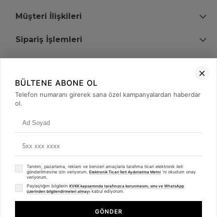
Müşteri İlişkileri
Sipariş İşlemleri
Bize Ulaşın
BÜLTENE ABONE OL
+90 (850) 473 08 08
Telefon numaranı girerek sana özel kampanyalardan haberdar
ol.
Tevfik Bey Mah. Dr. Ali Demir Cd. No:51 Kat:2 Kobi İş Merkezi
Küçükçekmece / İstanbul
Tanıtım, pazarlama, reklam ve benzeri amaçlarla tarafıma ticari elektronik ileti
gönderilmesine izin veriyorum.
'ni okudum onay
Elektronik Ticari İleti Aydınlatma Metni
veriyorum.
Paylaştığım bilgilerin
KVKK kapsamında tarafınızca korunmasını, sms ve WhatsApp
kabul ediyorum.
üzerinden bilgilendirmeleri almayı
© 2008 - 2026
merterelektronik.com
Whatsapp
- Tüm Hakları Saklıdır. Kredi kartı bilgileriniz 256bit SSL sertifikası ile
GÖNDER