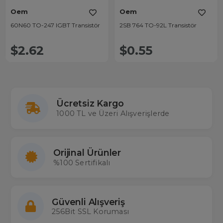
Oem
Oem
60N60 TO-247 IGBT Transistör
2SB 764 TO-92L Transistör
$2.62
$0.55
Ücretsiz Kargo
1000 TL ve Üzeri Alışverişlerde
Orijinal Ürünler
%100 Sertifikalı
Güvenli Alışveriş
256Bit SSL Koruması