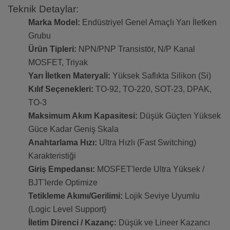
Teknik Detaylar:
Marka Model:
Endüstriyel Genel Amaçlı Yarı İletken
Grubu
Ürün Tipleri:
NPN/PNP Transistör, N/P Kanal
MOSFET, Triyak
Yarı İletken Materyali:
Yüksek Saflıkta Silikon (Si)
Kılıf Seçenekleri:
TO-92, TO-220, SOT-23, DPAK,
TO-3
Maksimum Akım Kapasitesi:
Düşük Güçten Yüksek
Güce Kadar Geniş Skala
Anahtarlama Hızı:
Ultra Hızlı (Fast Switching)
Karakteristiği
Giriş Empedansı:
MOSFET'lerde Ultra Yüksek /
BJT'lerde Optimize
Tetikleme Akımı/Gerilimi:
Lojik Seviye Uyumlu
(Logic Level Support)
İletim Direnci / Kazanç:
Düşük ve Lineer Kazancı