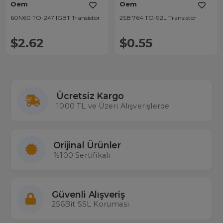
Oem
Oem
60N60 TO-247 IGBT Transistör
2SB 764 TO-92L Transistör
$2.62
$0.55
Ücretsiz Kargo
1000 TL ve Üzeri Alışverişlerde
Orijinal Ürünler
%100 Sertifikalı
Güvenli Alışveriş
256Bit SSL Koruması