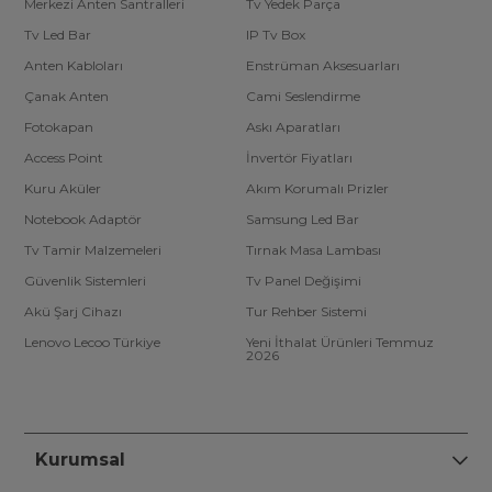
Merkezi Anten Santralleri
Tv Yedek Parça
Tv Led Bar
IP Tv Box
Anten Kabloları
Enstrüman Aksesuarları
Çanak Anten
Cami Seslendirme
Fotokapan
Askı Aparatları
Access Point
İnvertör Fiyatları
Kuru Aküler
Akım Korumalı Prizler
Notebook Adaptör
Samsung Led Bar
Tv Tamir Malzemeleri
Tırnak Masa Lambası
Güvenlik Sistemleri
Tv Panel Değişimi
Akü Şarj Cihazı
Tur Rehber Sistemi
Lenovo Lecoo Türkiye
Yeni İthalat Ürünleri Temmuz
2026
Kurumsal