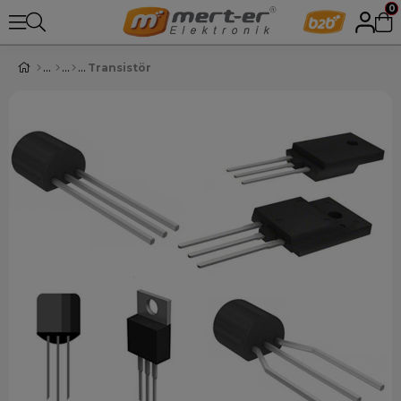
0
Transistör