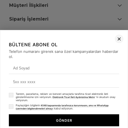
Müşteri İlişkileri
Sipariş İşlemleri
Bize Ulaşın
BÜLTENE ABONE OL
+90 (850) 473 08 08
Telefon numaranı girerek sana özel kampanyalardan haberdar
ol.
Tevfik Bey Mah. Dr. Ali Demir Cd. No:51 Kat:2 Kobi İş Merkezi
Küçükçekmece / İstanbul
Tanıtım, pazarlama, reklam ve benzeri amaçlarla tarafıma ticari elektronik ileti
gönderilmesine izin veriyorum.
'ni okudum onay
Elektronik Ticari İleti Aydınlatma Metni
veriyorum.
Paylaştığım bilgilerin
KVKK kapsamında tarafınızca korunmasını, sms ve WhatsApp
kabul ediyorum.
üzerinden bilgilendirmeleri almayı
© 2008 - 2026
merterelektronik.com
Whatsapp
- Tüm Hakları Saklıdır. Kredi kartı bilgileriniz 256bit SSL sertifikası ile
GÖNDER
korunmaktadır.