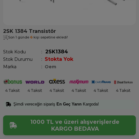
2SK 1384 Transistör
Son 1 günde
6
kişi sepetine ekledi!
2SK1384
Stok Kodu
Stokta Yok
Stok Durumu
:
Marka
:
Oem
4 Taksit
4 Taksit
4 Taksit
4 Taksit
4 Taksit
4 Taksit
Şimdi vereceğin sipariş
En Geç Yarın
Kargoda!
1000 TL ve üzeri alışverişlerde
KARGO BEDAVA