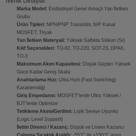
Teknik Detaylar:
Marka Model:
Endüstriyel Genel Amaçlı Yarı İletken
Grubu
Ürün Tipleri:
NPN/PNP Transistör, N/P Kanal
MOSFET, Triyak
Yarı İletken Materyali:
Yüksek Saflıkta Silikon (Si)
Kılıf Seçenekleri:
TO-92, TO-220, SOT-23, DPAK,
TO-3
Maksimum Akım Kapasitesi:
Düşük Güçten Yüksek
Güce Kadar Geniş Skala
Anahtarlama Hızı:
Ultra Hızlı (Fast Switching)
Karakteristiği
Giriş Empedansı:
MOSFET'lerde Ultra Yüksek /
BJT'lerde Optimize
Tetikleme Akımı/Gerilimi:
Lojik Seviye Uyumlu
(Logic Level Support)
İletim Direnci / Kazanç:
Düşük ve Lineer Kazancı
Çalışma Sıcaklık Aralığı:
-55°C ile +150°C arası