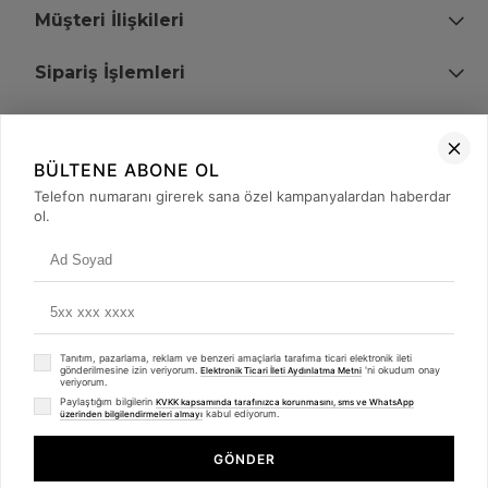
Müşteri İlişkileri
Sipariş İşlemleri
Bize Ulaşın
BÜLTENE ABONE OL
+90 (850) 473 08 08
Telefon numaranı girerek sana özel kampanyalardan haberdar
ol.
Tevfik Bey Mah. Dr. Ali Demir Cd. No:51 Kat:2 Kobi İş Merkezi
Küçükçekmece / İstanbul
Tanıtım, pazarlama, reklam ve benzeri amaçlarla tarafıma ticari elektronik ileti
gönderilmesine izin veriyorum.
'ni okudum onay
Elektronik Ticari İleti Aydınlatma Metni
veriyorum.
Paylaştığım bilgilerin
KVKK kapsamında tarafınızca korunmasını, sms ve WhatsApp
kabul ediyorum.
üzerinden bilgilendirmeleri almayı
© 2008 - 2026
merterelektronik.com
Whatsapp
- Tüm Hakları Saklıdır. Kredi kartı bilgileriniz 256bit SSL sertifikası ile
GÖNDER
korunmaktadır.