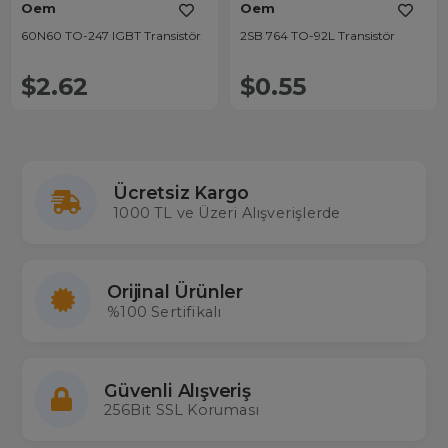
Oem
Oem
60N60 TO-247 IGBT Transistör
2SB 764 TO-92L Transistör
$2.62
$0.55
Ücretsiz Kargo
1000 TL ve Üzeri Alışverişlerde
Orijinal Ürünler
%100 Sertifikalı
Güvenli Alışveriş
256Bit SSL Koruması