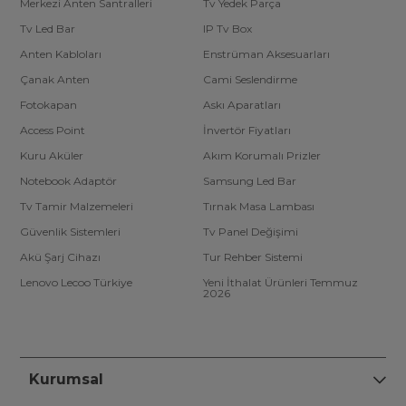
Merkezi Anten Santralleri
Tv Yedek Parça
Tv Led Bar
IP Tv Box
Anten Kabloları
Enstrüman Aksesuarları
Çanak Anten
Cami Seslendirme
Fotokapan
Askı Aparatları
Access Point
İnvertör Fiyatları
Kuru Aküler
Akım Korumalı Prizler
Notebook Adaptör
Samsung Led Bar
Tv Tamir Malzemeleri
Tırnak Masa Lambası
Güvenlik Sistemleri
Tv Panel Değişimi
Akü Şarj Cihazı
Tur Rehber Sistemi
Lenovo Lecoo Türkiye
Yeni İthalat Ürünleri Temmuz
2026
Kurumsal