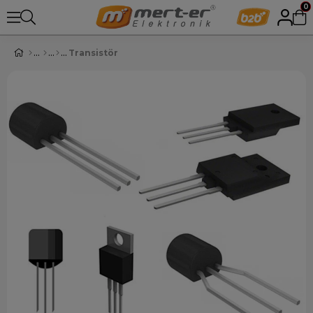
0
Transistör