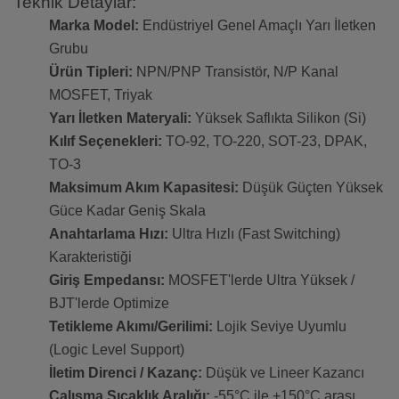
Teknik Detaylar:
Marka Model:
Endüstriyel Genel Amaçlı Yarı İletken
Grubu
Ürün Tipleri:
NPN/PNP Transistör, N/P Kanal
MOSFET, Triyak
Yarı İletken Materyali:
Yüksek Saflıkta Silikon (Si)
Kılıf Seçenekleri:
TO-92, TO-220, SOT-23, DPAK,
TO-3
Maksimum Akım Kapasitesi:
Düşük Güçten Yüksek
Güce Kadar Geniş Skala
Anahtarlama Hızı:
Ultra Hızlı (Fast Switching)
Karakteristiği
Giriş Empedansı:
MOSFET'lerde Ultra Yüksek /
BJT'lerde Optimize
Tetikleme Akımı/Gerilimi:
Lojik Seviye Uyumlu
(Logic Level Support)
İletim Direnci / Kazanç:
Düşük ve Lineer Kazancı
Çalışma Sıcaklık Aralığı:
-55°C ile +150°C arası