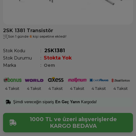
2SK 1381 Transistör
Son 1 günde
6
kişi sepetine ekledi!
2SK1381
Stok Kodu
Stokta Yok
Stok Durumu
:
Marka
:
Oem
4 Taksit
4 Taksit
4 Taksit
4 Taksit
4 Taksit
4 Taksit
Şimdi vereceğin sipariş
En Geç Yarın
Kargoda!
1000 TL ve üzeri alışverişlerde
KARGO BEDAVA